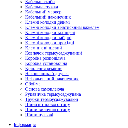
Кабельні скоби
Кабельна стяжка
Кабельний маркер
Кабельний наконечник
Клемні колодки ділимі
Клемні колодки з натискним важелем
Клемні колодки захищені
Клемні колодки набірні
Клемні колодки прохідні
Клемник кінцевий
Ковпачок термоусаджуваний
Коробка розподільча
Коробка установочна
Кріплення ремінне
Наконечник-з'єднувач
Неізольований наконечник
Обойма
Основа самоклеюча
Рукавичка термоусаджувана
Трубки термоусаджувальні
Шина штирового типу
Шини вилочного типу
Шини нульові
Інформація