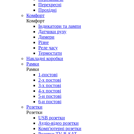
Перехресні
Прохідні
Комфорт
Комфорт
Індикатори та лампи
Датчики руху
Димери
Різне
Реле часу
Термостати
Накладні коробки
Рамки
Рамки
1-постові
2-х постові
3-х постові
4-х постові
5-и постові
6-и постові
Розетки
Розетки
USB розетки
Аудіо-відео розетки
Комп'ютерні розетки
Розетки TV-R-SAT