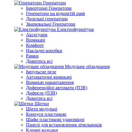
Генератори
Інверторні Генератори
Генератори на відкритій рамі
Дизельні генератори
Зварювальні Генератори
Електрофурнітура
Аксесуари
Вимикачі
Комфорт
Накладні коробки
Рамки
Дивитись всі
Модульне обладнання
Імпульсне реле
Автоматичні вимикачі
Вимикач навантаження
Диференційні автомати (ПЗВ)
Дифреле (ПЗВ)
Дивитись всі
Щитки
Щити модульні
Корпуси пластикові
Шафи пластикові удароміцні
Панелі для встановлення лічильників
Клемні колодки