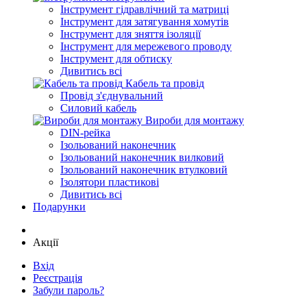
Інструмент гідравлічний та матриці
Інструмент для затягування хомутів
Інструмент для зняття ізоляції
Інструмент для мережевого проводу
Інструмент для обтиску
Дивитись всі
Кабель та провід
Провід з'єднувальний
Силовий кабель
Вироби для монтажу
DIN-рейка
Ізольований наконечник
Ізольований наконечник вилковий
Ізольований наконечник втулковий
Ізолятори пластикові
Дивитись всі
Подарунки
Акції
Вхід
Реєстрація
Забули пароль?