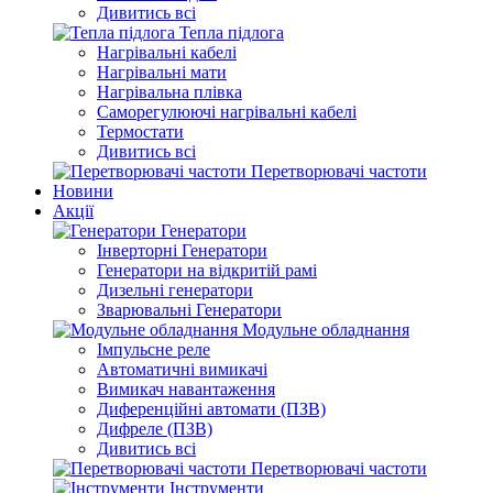
Дивитись всі
Тепла підлога
Нагрівальні кабелі
Нагрівальні мати
Нагрівальна плівка
Саморегулюючі нагрівальні кабелі
Термостати
Дивитись всі
Перетворювачі частоти
Новини
Акції
Генератори
Інверторні Генератори
Генератори на відкритій рамі
Дизельні генератори
Зварювальні Генератори
Модульне обладнання
Імпульсне реле
Автоматичні вимикачі
Вимикач навантаження
Диференційні автомати (ПЗВ)
Дифреле (ПЗВ)
Дивитись всі
Перетворювачі частоти
Інструменти