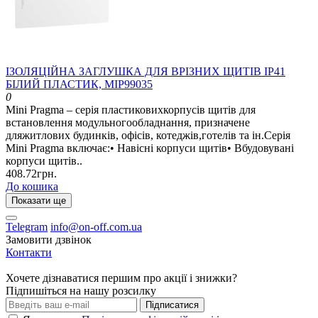
ІЗОЛЯЦІЙНА ЗАГЛУШКА ДЛЯ ВРІЗНИХ ЩИТІВ ІР41
БІЛИЙ ПЛАСТИК, MIP99035
0
Mini Pragma – серія пластиковихкорпусів щитів для
встановлення модульногообладнання, призначене
дляжитлових будинків, офісів, котеджів,готелів та ін.Серія
Mini Pragma включає:• Навісні корпуси щитів• Вбудовувані
корпуси щитів..
408.72грн.
До кошика
Показати ще
Telegram
info@on-off.com.ua
Замовити дзвінок
Контакти
Хочете дізнаватися першим про акції і знижки?
Підпишіться на нашу розсилку
Підписатися