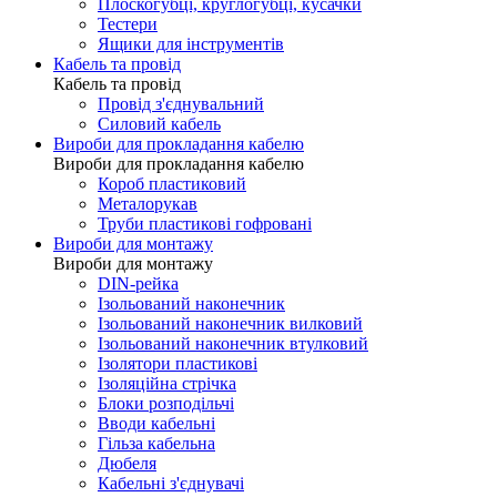
Плоскогубці, круглогубці, кусачки
Тестери
Ящики для інструментів
Кабель та провід
Кабель та провід
Провід з'єднувальний
Силовий кабель
Вироби для прокладання кабелю
Вироби для прокладання кабелю
Короб пластиковий
Металорукав
Труби пластикові гофровані
Вироби для монтажу
Вироби для монтажу
DIN-рейка
Ізольований наконечник
Ізольований наконечник вилковий
Ізольований наконечник втулковий
Ізолятори пластикові
Ізоляційна стрічка
Блоки розподільчі
Вводи кабельні
Гільза кабельна
Дюбеля
Кабельнi з'єднувачi