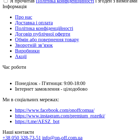
Я прочитав
Політика конфіденційності
і згоден з вимогами
Інформація
Про нас
Доставка і оплата
Політика конфіденційності
Договір публічної оферти
Обмін або повернення товару
Зворотній зв’язок
Виробники
Акції
Час роботи
Понеділок - П'ятниця: 9:00-18:00
Інтернет замовлення - цілодобово
Ми в соціальних мережах:
https://www.facebook.com/onoffcomua/
https://www.instagram.com/premium_rozetki/
https://t.me/AESZ_bot
Наші контакти
+38 050 328-73-51
info@on-off.com.ua