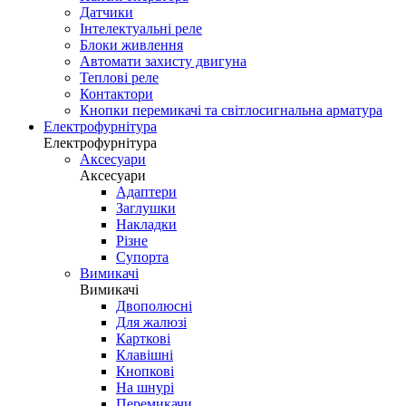
Датчики
Інтелектуальні реле
Блоки живлення
Автомати захисту двигуна
Теплові реле
Контактори
Кнопки перемикачі та світлосигнальна арматура
Електрофурнітура
Електрофурнітура
Аксесуари
Аксесуари
Адаптери
Заглушки
Накладки
Різне
Супорта
Вимикачі
Вимикачі
Двополюсні
Для жалюзі
Карткові
Клавішні
Кнопкові
На шнурі
Перемикачи