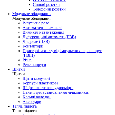
Силові розетки
Телефонні розетки
Модульне обладнання
Модульне обладнання
Імпульсне реле
Автоматичні вимикачі
Вимикач навантаження
Диференційні автомати (ПЗВ)
Дифреле (ПЗВ)
Контактори
Пристрої захисту від імпульсних перенапруг
(ПЗІП)
Різне
Реле напруги
Щитки
Щитки
Щити модульні
Корпуси пластикові
Шафи пластикові удароміцні
Панелі для встановлення лічильників
Клемні колодки
Аксесуари
Тепла підлога
Тепла підлога