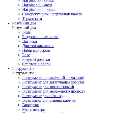
Нагрівальні кабелі
Нагрівальні мати
Нагрівальна плівка
Саморегулюючі нагрівальні кабелі
Термостати
Розумний дім
Розумний дім
Інше
Бездротові вимикачи
Датчики
Дротові вимикачи
Набір пристроїв
Реле
Розумні розетки
Стартові набори
Інструменти
Інструменти
Інструмент гідравлічний та матриці
Інструмент для затягування хомутів
Інструмент для зняття ізоляції
Інструмент для мережевого проводу
Інструмент для обтиску
Інструмент для різання кабелю
Викрутки
Мультиметри