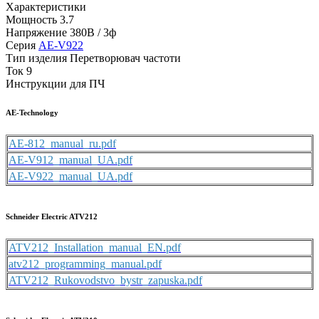
Характеристики
Мощность
3.7
Напряжение
380В / 3ф
Серия
AE-V922
Тип изделия
Перетворювач частоти
Ток
9
Инструкции для ПЧ
AE-Technology
AE-812_manual_ru.pdf
AE-V912_manual_UA.pdf
AE-V922_manual_UA.pdf
Schneider Electric ATV212
ATV212_Installation_manual_EN.pdf
atv212_programming_manual.pdf
ATV212_Rukovodstvo_bystr_zapuska.pdf