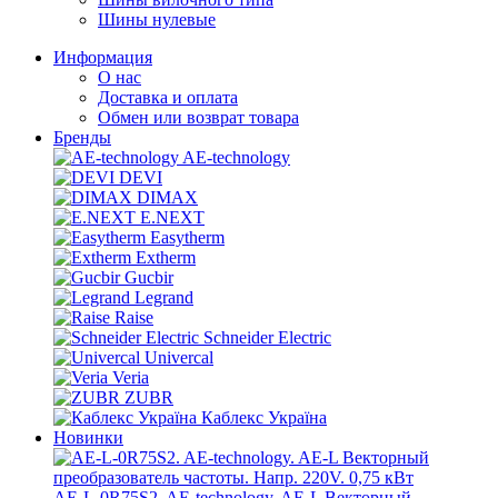
Шины нулевые
Информация
О нас
Доставка и оплата
Обмен или возврат товара
Бренды
AE-technology
DEVI
DIMAX
E.NEXT
Easytherm
Extherm
Gucbir
Legrand
Raise
Schneider Electric
Univercal
Veria
ZUBR
Каблекс Україна
Новинки
AE-L-0R75S2. AE-technology. AE-L Векторный