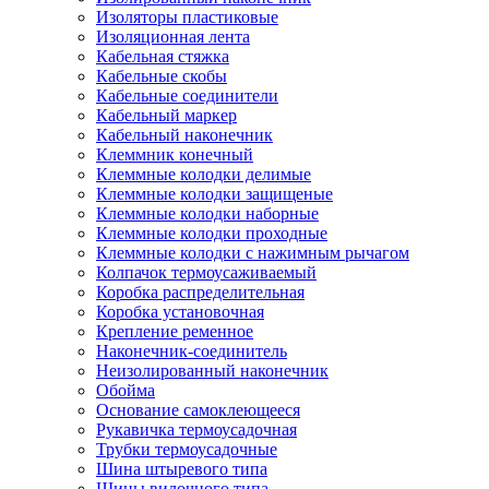
Изоляторы пластиковые
Изоляционная лента
Кабельная стяжка
Кабельные скобы
Кабельные соединители
Кабельный маркер
Кабельный наконечник
Клеммник конечный
Клеммные колодки делимые
Клеммные колодки защищеные
Клеммные колодки наборные
Клеммные колодки проходные
Клеммные колодки с нажимным рычагом
Колпачок термоусаживаемый
Коробка распределительная
Коробка установочная
Крепление ременное
Наконечник-соединитель
Неизолированный наконечник
Обойма
Основание самоклеющееся
Рукавичка термоусадочная
Трубки термоусадочные
Шина штыревого типа
Шины вилочного типа