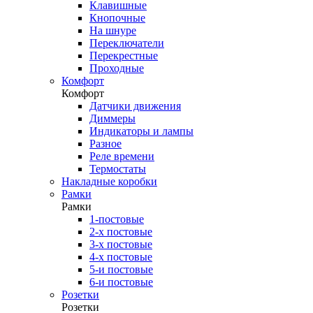
Клавишные
Кнопочные
На шнуре
Переключатели
Перекрестные
Проходные
Комфорт
Комфорт
Датчики движения
Диммеры
Индикаторы и лампы
Разное
Реле времени
Термостаты
Накладные коробки
Рамки
Рамки
1-постовые
2-х постовые
3-х постовые
4-х постовые
5-и постовые
6-и постовые
Розетки
Розетки