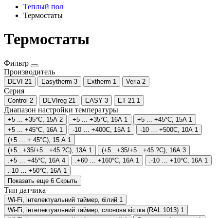
Теплый пол
Термостаты
Термостаты
Фильтр
Производитель
DEVI
21
Easytherm
3
Extherm
1
Veria
2
Серия
Control
2
DEVIreg
21
EASY
3
ЕТ-21
1
Диапазон настройки температуры
+5 ... +35°C, 15А
2
+5 ... +35°C, 16А
1
+5 ... +45°C, 15А
1
+5 ... +45°C, 16А
1
-10 … +400C, 15А
1
-10 … +500C, 10А
1
(+5 … + 45°C), 15 A
1
(+5...+35/+5…+45 ?С), 13A
1
(+5...+35/+5…+45 ?С), 16A
3
.+5 … +45°C, 16A
4
.+60 … +160°C, 16A
1
.-10 … +10°C, 16A
1
.-10 … +50°C, 16A
1
Показать еще 6
Скрыть
Тип датчика
Wi-Fi, інтелектуальний таймер, білий
1
Wi-Fi, інтелектуальний таймер, слонова кістка (RAL 1013)
1