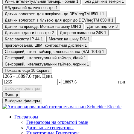
Wi-Fi, інтелектуальний таймер, чорний
1
Без датчиків тем-ри
1
Вбудований датчик повітря
1
Датчик вологості для покрівель до DEVIregТМ 850III
1
Датчик вологості з гільзою для доріг до DEVIregТМ 850III
1
Датчик на проводі. Монтаж на шину DIN
3
Датчик підлоги
3
Датчики підлоги і повітря
2
Джерело живлення 24В
1
Клас захисту IP 44
1
Монтаж на шину DIN
1
програмований, ШІМ, контрастний дисплей
1
Сенсорний, інтел. таймер, слонова кістка (RAL 1013)
1
Сенсорний, інтелектуальний таймер, білий
1
Сенсорний, інтелектуальний таймер, чорний
1
Показать еще 10
Скрыть
1265
-
18897.6
грн.
Цена
-
грн.
Выберите фильтры
Фильтр
Выберите фильтры
Генераторы
Генераторы на открытой раме
Дизельные генераторы
Инверторные Генераторы