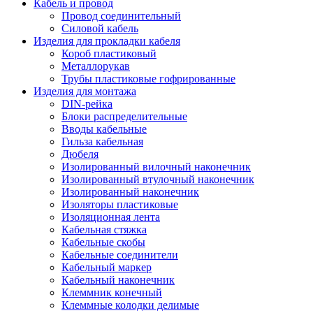
Кабель и провод
Провод соединительный
Силовой кабель
Изделия для прокладки кабеля
Короб пластиковый
Металлорукав
Трубы пластиковые гофрированные
Изделия для монтажа
DIN-рейка
Блоки распределительные
Вводы кабельные
Гильза кабельная
Дюбеля
Изолированный вилочный наконечник
Изолированный втулочный наконечник
Изолированный наконечник
Изоляторы пластиковые
Изоляционная лента
Кабельная стяжка
Кабельные скобы
Кабельные соединители
Кабельный маркер
Кабельный наконечник
Клеммник конечный
Клеммные колодки делимые