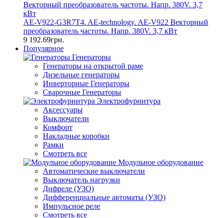
AE-V922-G3R7T4. AE-technology. AE-V922 Векторный
преобразователь частоты. Напр. 380V. 3,7 кВт
9 192.69грн.
Популярное
Генераторы
Генераторы на открытой раме
Дизельные генераторы
Инверторные Генераторы
Сварочные Генераторы
Электрофурнитура
Аксессуары
Выключатели
Комфорт
Накладные коробки
Рамки
Смотреть все
Модульное оборудование
Автоматические выключатели
Выключатель нагрузки
Дифреле (УЗО)
Дифференциальные автоматы (УЗО)
Импульсное реле
Смотреть все