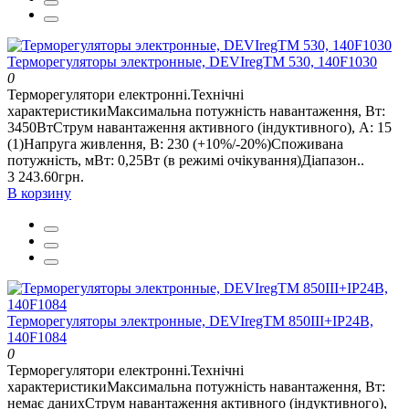
Терморегуляторы электронные, DEVIregТМ 530, 140F1030
0
Терморегулятори електронні.Технічні
характеристикиМаксимальна потужність навантаження, Вт:
3450ВтСтрум навантаження активного (індуктивного), А: 15
(1)Напруга живлення, В: 230 (+10%/-20%)Споживана
потужність, мВт: 0,25Вт (в режимі очікування)Діапазон..
3 243.60грн.
В корзину
Терморегуляторы электронные, DEVIregТМ 850III+IP24В,
140F1084
0
Терморегулятори електронні.Технічні
характеристикиМаксимальна потужність навантаження, Вт:
немає данихСтрум навантаження активного (індуктивного),