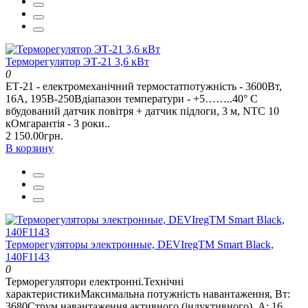
Терморегулятор ЭТ-21 3,6 кВт
0
ЕТ-21 - електромеханічний термостатпотужність - 3600Вт,
16А, 195В-250Вдіапазон температури - +5……..40° С
вбудований датчик повітря + датчик підлоги, 3 м, NTC 10
кОмгарантія - 3 роки..
2 150.00грн.
В корзину
Терморегуляторы электронные, DEVIregTM Smart Black,
140F1143
0
Терморегулятори електронні.Технічні
характеристикиМаксимальна потужність навантаження, Вт:
3680Струм навантаження активного (індуктивного), А: 16