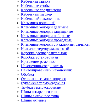
Кабельная стяжка
Кабельные скобы
Кабельные соединители
Кабельный маркер
Кабельный наконечник
Клеммник конечный
Клеммные колодки делимые
Клеммные колодки защищеные
Клеммные колодки наборные
Клеммные колодки проходные
Клеммные колодки с нажимным рычагом
Колпачок термоусаживаемый
Коробка распределительная
Коробка установочная
Крепление ременное
Наконечник-соединитель
Неизолированный наконечник
Обойма
Основание самоклеющееся
Рукавичка термоусадочная
Трубки термоусадочные
Шина штыревого типа
Шины вилочного типа
Шины нулевые