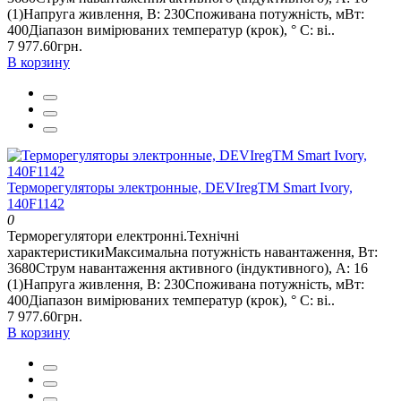
(1)Напруга живлення, В: 230Споживана потужність, мВт:
400Діапазон вимірюваних температур (крок), ° С: ві..
7 977.60грн.
В корзину
Терморегуляторы электронные, DEVIregTM Smart Ivory,
140F1142
0
Терморегулятори електронні.Технічні
характеристикиМаксимальна потужність навантаження, Вт:
3680Струм навантаження активного (індуктивного), А: 16
(1)Напруга живлення, В: 230Споживана потужність, мВт:
400Діапазон вимірюваних температур (крок), ° С: ві..
7 977.60грн.
В корзину