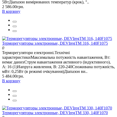
5ВтДіапазон вимірюваних температур (крок), °..
2 586.00грн.
В корзину
Терморегуляторы электронные, DEVIregТМ 316, 140F1075
0
Терморегулятори електронні.Технічні
характеристикиМаксимальна потужність навантаження, Вт:
немає данихСтрум навантаження активного (індуктивного),
А: 16 (1)Напруга живлення, В: 220-240Споживана потужність,
мВт: 0,25Вт (в режимі очікування)Діапазон ви..
5 484.00грн.
В корзину
Терморегуляторы электронные, DEVIregТМ 330, 140F1070