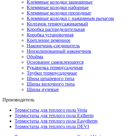
Клеммные колодки защищеные
Клеммные колодки наборные
Клеммные колодки проходные
Клеммные колодки с нажимным рычагом
Колпачок термоусаживаемый
Коробка распределительная
Коробка установочная
Крепление ременное
Наконечник-соединитель
Неизолированный наконечник
Обойма
Основание самоклеющееся
Рукавичка термоусадочная
Трубки термоусадочные
Шина штыревого типа
Шины вилочного типа
Шины нулевые
Производитель
Термостаты для теплого пола Veria
Термостаты для теплого пола Extherm
Термостаты для теплого пола Easytherm
Термостаты для теплого пола DEVI