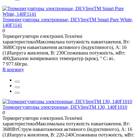
Терморегуляторы электронные, DEVIregTM Smart Pure White,
140F1141
0
Терморегулятори електронні.Технічні
характеристикиМаксимальна потужність навантаження, Вт:
3680Струм навантаження активного (індуктивного), А: 16
(1)Напруга живлення, В: 230Споживана потужність, мВт:
400Діапазон вимірюваних температур (крок), ° С: ві..
7 977.60грн.
В корзину
Терморегуляторы электронные, DEVIregТМ 130, 140F1010
0
Терморегулятори електронні.Технічні
характеристикиМаксимальна потужність навантаження, Вт:
3680ВтСтрум навантаження активного (індуктивного), А: 16
(1)Напруга живлення, В: 220-240Споживана потужність, мВт: