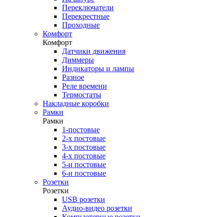
Переключатели
Перекрестные
Проходные
Комфорт
Комфорт
Датчики движения
Диммеры
Индикаторы и лампы
Разное
Реле времени
Термостаты
Накладные коробки
Рамки
Рамки
1-постовые
2-х постовые
3-х постовые
4-х постовые
5-и постовые
6-и постовые
Розетки
Розетки
USB розетки
Аудио-видео розетки
Компьютерные розетки