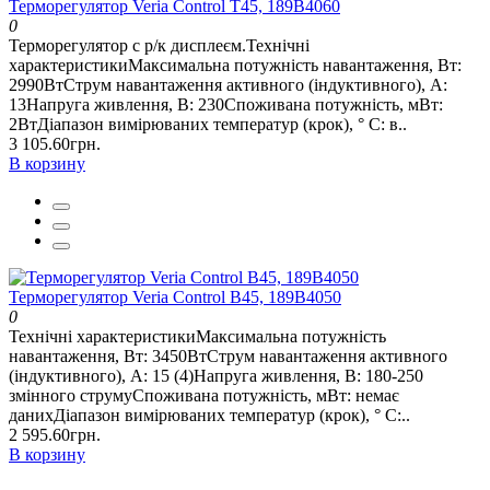
Терморегулятор Veria Control T45, 189B4060
0
Терморегулятор с р/к дисплеєм.Технічні
характеристикиМаксимальна потужність навантаження, Вт:
2990ВтСтрум навантаження активного (індуктивного), А:
13Напруга живлення, В: 230Споживана потужність, мВт:
2ВтДіапазон вимірюваних температур (крок), ° С: в..
3 105.60грн.
В корзину
Терморегулятор Veria Control В45, 189B4050
0
Технічні характеристикиМаксимальна потужність
навантаження, Вт: 3450ВтСтрум навантаження активного
(індуктивного), А: 15 (4)Напруга живлення, В: 180-250
змінного струмуСпоживана потужність, мВт: немає
данихДіапазон вимірюваних температур (крок), ° С:..
2 595.60грн.
В корзину