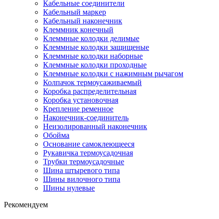
Кабельные соединители
Кабельный маркер
Кабельный наконечник
Клеммник конечный
Клеммные колодки делимые
Клеммные колодки защищеные
Клеммные колодки наборные
Клеммные колодки проходные
Клеммные колодки с нажимным рычагом
Колпачок термоусаживаемый
Коробка распределительная
Коробка установочная
Крепление ременное
Наконечник-соединитель
Неизолированный наконечник
Обойма
Основание самоклеющееся
Рукавичка термоусадочная
Трубки термоусадочные
Шина штыревого типа
Шины вилочного типа
Шины нулевые
Рекомендуем