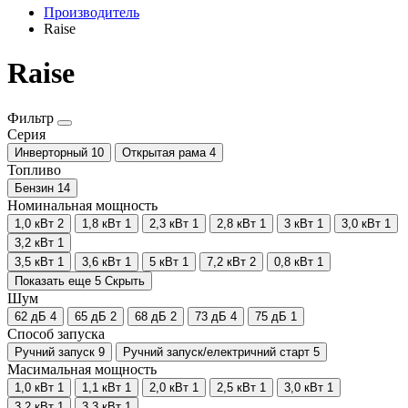
Производитель
Raise
Raise
Фильтр
Серия
Инверторный
10
Открытая рама
4
Топливо
Бензин
14
Номинальная мощность
1,0 кВт
2
1,8 кВт
1
2,3 кВт
1
2,8 кВт
1
3 кВт
1
3,0 кВт
1
3,2 кВт
1
3,5 кВт
1
3,6 кВт
1
5 кВт
1
7,2 кВт
2
0,8 кВт
1
Показать еще 5
Скрыть
Шум
62 дБ
4
65 дБ
2
68 дБ
2
73 дБ
4
75 дБ
1
Способ запуска
Ручний запуск
9
Ручний запуск/електричний старт
5
Масимальная мощность
1,0 кВт
1
1,1 кВт
1
2,0 кВт
1
2,5 кВт
1
3,0 кВт
1
3,2 кВт
1
3,3 кВт
1