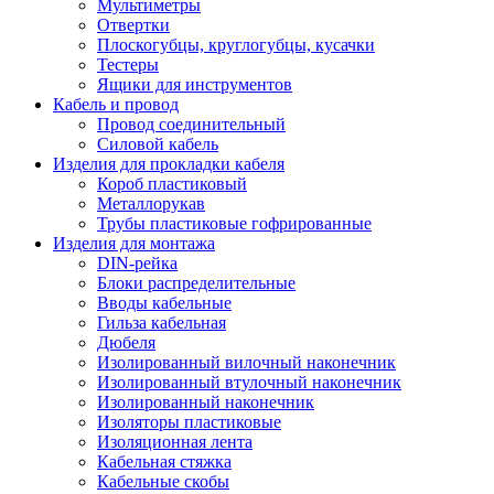
Мультиметры
Отвертки
Плоскогубцы, круглогубцы, кусачки
Тестеры
Ящики для инструментов
Кабель и провод
Провод соединительный
Силовой кабель
Изделия для прокладки кабеля
Короб пластиковый
Металлорукав
Трубы пластиковые гофрированные
Изделия для монтажа
DIN-рейка
Блоки распределительные
Вводы кабельные
Гильза кабельная
Дюбеля
Изолированный вилочный наконечник
Изолированный втулочный наконечник
Изолированный наконечник
Изоляторы пластиковые
Изоляционная лента
Кабельная стяжка
Кабельные скобы