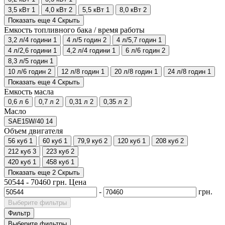
3,5 кВт
1
4,0 кВт
2
5,5 кВт
1
8,0 кВт
2
Показать еще 4
Скрыть
Емкость топливного бака / время работы
3,2 л/4 години
1
4 л/5 годин
2
4 л/5,7 годин
1
4 л/2,6 години
1
4,2 л/4 години
1
6 л/6 годин
2
8,3 л/5 годин
1
10 л/6 годин
2
12 л/8 годин
1
20 л/8 годин
1
24 л/8 годин
1
Показать еще 4
Скрыть
Емкость масла
0,6 л
6
0,7 л
2
0,31 л
2
0,35 л
2
Масло
SAE15W/40
14
Объем двигателя
56 куб
1
60 куб
1
79,9 куб
2
120 куб
1
208 куб
2
212 куб
3
223 куб
2
420 куб
1
458 куб
1
Показать еще 2
Скрыть
50544
-
70460
грн.
Цена
-
грн.
Выберите фильтры
Фильтр
Выберите фильтры