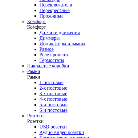
Переключатели
Перекрестные
Проходные
Комфорт
Комфорт
Датчики движения
Диммеры
Индикаторы и лампы
Разное
Реле времени
Термостаты
Накладные коробки
Рамки
Рамки
1-постовые
2-х постовые
3-х постовые
4-х постовые
5-и постовые
6-и постовые
Розетки
Розетки
USB розетки
Аудио-видео розетки
Компьютерные розетки