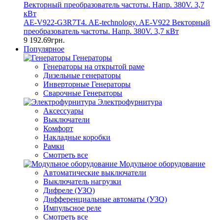
AE-V922-G3R7T4. AE-technology. AE-V922 Векторный
преобразователь частоты. Напр. 380V. 3,7 кВт
9 192.69грн.
Популярное
Генераторы
Генераторы на открытой раме
Дизельные генераторы
Инверторные Генераторы
Сварочные Генераторы
Электрофурнитура
Аксессуары
Выключатели
Комфорт
Накладные коробки
Рамки
Смотреть все
Модульное оборудование
Автоматические выключатели
Выключатель нагрузки
Дифреле (УЗО)
Дифференциальные автоматы (УЗО)
Импульсное реле
Смотреть все