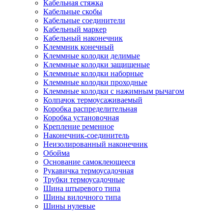
Кабельная стяжка
Кабельные скобы
Кабельные соединители
Кабельный маркер
Кабельный наконечник
Клеммник конечный
Клеммные колодки делимые
Клеммные колодки защищеные
Клеммные колодки наборные
Клеммные колодки проходные
Клеммные колодки с нажимным рычагом
Колпачок термоусаживаемый
Коробка распределительная
Коробка установочная
Крепление ременное
Наконечник-соединитель
Неизолированный наконечник
Обойма
Основание самоклеющееся
Рукавичка термоусадочная
Трубки термоусадочные
Шина штыревого типа
Шины вилочного типа
Шины нулевые