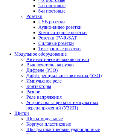
4-х постовые
5-и постовые
6-и постовые
Розетки
USB розетки
Аудио-видео розетки
Компьютерные розетки
Розетки TV-R-SAT
Силовые розетки
Телефонные розетки
Модульное оборудование
Автоматические выключатели
Выключатель нагрузки
Дифреле (УЗО)
Дифференциальные автоматы (УЗО)
Импульсное реле
Контакторы
Разное
Реле напряжения
Устройства защиты от импульсных
перенапряжений (УЗИП)
Щитки
Щиты модульные
Корпуса пластиковые
Шкафы пластиковые ударопрочные