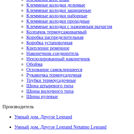
Клеммные колодки делимые
Клеммные колодки защищеные
Клеммные колодки наборные
Клеммные колодки проходные
Клеммные колодки с нажимным рычагом
Колпачок термоусаживаемый
Коробка распределительная
Коробка установочная
Крепление ременное
Наконечник-соединитель
Неизолированный наконечник
Обойма
Основание самоклеющееся
Рукавичка термоусадочная
Трубки термоусадочные
Шина штыревого типа
Шины вилочного типа
Шины нулевые
Производитель
Умный дом. Другое Legrand
Умный дом. Другое Legrand Netatmo Legrand