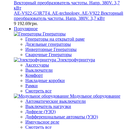
AE-V922-G3R7T4. AE-technology. AE-V922 Векторный
преобразователь частоты. Напр. 380V. 3,7 кВт
9 192.69грн.
Популярное
Генераторы
Генераторы на открытой раме
Дизельные генераторы
Инверторные Генераторы
Сварочные Генераторы
Электрофурнитура
Аксессуары
Выключатели
Комфорт
Накладные коробки
Рамки
Смотреть все
Модульное оборудование
Автоматические выключатели
Выключатель нагрузки
Дифреле (УЗО)
Дифференциальные автоматы (УЗО)
Импульсное реле
Смотреть все