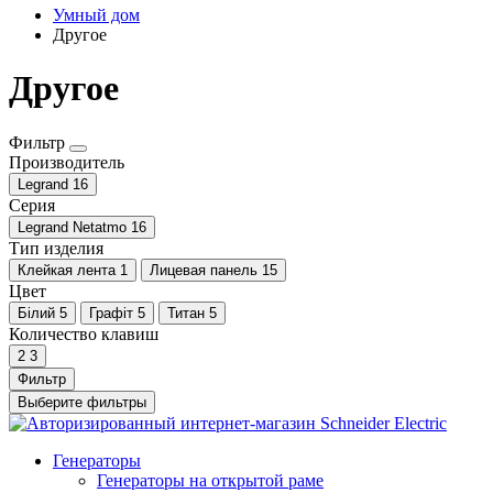
Умный дом
Другое
Другое
Фильтр
Производитель
Legrand
16
Серия
Legrand Netatmo
16
Тип изделия
Клейкая лента
1
Лицевая панель
15
Цвет
Білий
5
Графіт
5
Титан
5
Количество клавиш
2
3
Фильтр
Выберите фильтры
Генераторы
Генераторы на открытой раме