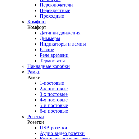
Переключатели
Перекрестные
Проходные
Комфорт
Комфорт
Датчики движения
Диммеры
Индикаторы и лампы
Разное
Реле времени
Термостаты
Накладные коробки
Рамки
Рамки
1-постовые
2-х постовые
3-х постовые
4-х постовые
5-и постовые
6-и постовые
Розетки
Розетки
USB розетки
Аудио-видео розетки
Компьютерные розетки