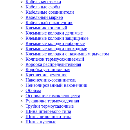
Кабельная стяжка
Кабельные скобы
Кабельные соединители
Кабельный маркер
Кабельный наконечник
Клеммник конечный
Клеммные колодки делимые
Клеммные колодки защищеные
Клеммные колодки наборные
Клеммные колодки проходные
Клеммные колодки с нажимным рычагом
Колпачок термоусаживаемый
Коробка распределительная
Коробка установочная
Крепление ременное
Наконечник-соединитель
Неизолированный наконечник
Обойма
Основание самоклеющееся
Рукавичка термоусадочная
Трубки термоусадочные
Шина штыревого типа
Шины вилочного типа
Шины нулевые