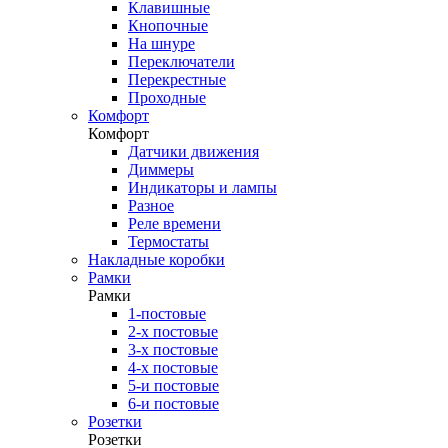
Клавишные
Кнопочные
На шнуре
Переключатели
Перекрестные
Проходные
Комфорт
Комфорт
Датчики движения
Диммеры
Индикаторы и лампы
Разное
Реле времени
Термостаты
Накладные коробки
Рамки
Рамки
1-постовые
2-х постовые
3-х постовые
4-х постовые
5-и постовые
6-и постовые
Розетки
Розетки