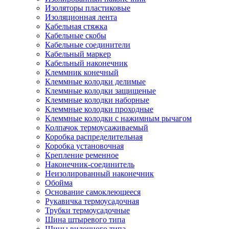
Изоляторы пластиковые
Изоляционная лента
Кабельная стяжка
Кабельные скобы
Кабельные соединители
Кабельный маркер
Кабельный наконечник
Клеммник конечный
Клеммные колодки делимые
Клеммные колодки защищеные
Клеммные колодки наборные
Клеммные колодки проходные
Клеммные колодки с нажимным рычагом
Колпачок термоусаживаемый
Коробка распределительная
Коробка установочная
Крепление ременное
Наконечник-соединитель
Неизолированный наконечник
Обойма
Основание самоклеющееся
Рукавичка термоусадочная
Трубки термоусадочные
Шина штыревого типа
Шины вилочного типа