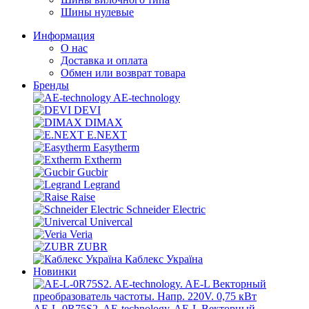
Шины нулевые
Информация
О нас
Доставка и оплата
Обмен или возврат товара
Бренды
AE-technology
DEVI
DIMAX
E.NEXT
Easytherm
Extherm
Gucbir
Legrand
Raise
Schneider Electric
Univercal
Veria
ZUBR
Каблекс Україна
Новинки
AE-L-0R75S2. AE-technology. AE-L Векторный