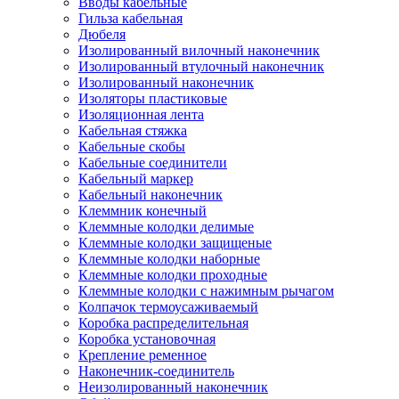
Вводы кабельные
Гильза кабельная
Дюбеля
Изолированный вилочный наконечник
Изолированный втулочный наконечник
Изолированный наконечник
Изоляторы пластиковые
Изоляционная лента
Кабельная стяжка
Кабельные скобы
Кабельные соединители
Кабельный маркер
Кабельный наконечник
Клеммник конечный
Клеммные колодки делимые
Клеммные колодки защищеные
Клеммные колодки наборные
Клеммные колодки проходные
Клеммные колодки с нажимным рычагом
Колпачок термоусаживаемый
Коробка распределительная
Коробка установочная
Крепление ременное
Наконечник-соединитель
Неизолированный наконечник