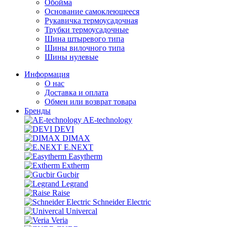
Обойма
Основание самоклеющееся
Рукавичка термоусадочная
Трубки термоусадочные
Шина штыревого типа
Шины вилочного типа
Шины нулевые
Информация
О нас
Доставка и оплата
Обмен или возврат товара
Бренды
AE-technology
DEVI
DIMAX
E.NEXT
Easytherm
Extherm
Gucbir
Legrand
Raise
Schneider Electric
Univercal
Veria