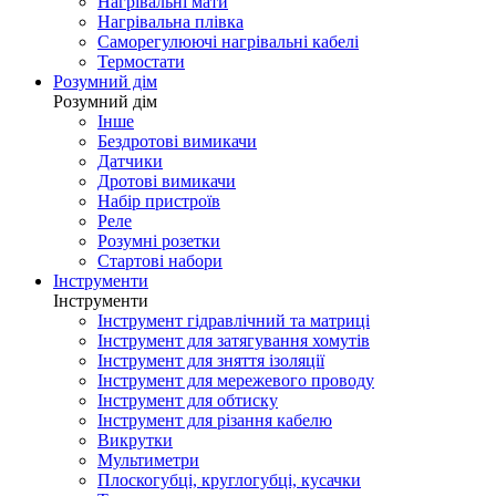
Нагрівальні мати
Нагрівальна плівка
Саморегулюючі нагрівальні кабелі
Термостати
Розумний дім
Розумний дім
Інше
Бездротові вимикачи
Датчики
Дротові вимикачи
Набір пристроїв
Реле
Розумні розетки
Стартові набори
Інструменти
Інструменти
Інструмент гідравлічний та матриці
Інструмент для затягування хомутів
Інструмент для зняття ізоляції
Інструмент для мережевого проводу
Інструмент для обтиску
Інструмент для різання кабелю
Викрутки
Мультиметри
Плоскогубці, круглогубці, кусачки