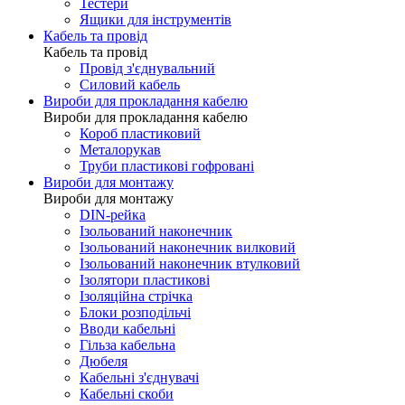
Тестери
Ящики для інструментів
Кабель та провід
Кабель та провід
Провід з'єднувальний
Силовий кабель
Вироби для прокладання кабелю
Вироби для прокладання кабелю
Короб пластиковий
Металорукав
Труби пластикові гофровані
Вироби для монтажу
Вироби для монтажу
DIN-рейка
Ізольований наконечник
Ізольований наконечник вилковий
Ізольований наконечник втулковий
Ізолятори пластикові
Ізоляційна стрічка
Блоки розподільчі
Вводи кабельні
Гільза кабельна
Дюбеля
Кабельнi з'єднувачi
Кабельні скоби