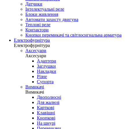
Датчики
Інтелектуальні реле
Блоки живлення
Автомати захисту двигуна
Теплові реле
Контактори
Кнопки перемикачі та світлосигнальна арматура
Електрофурнітура
Електрофурнітура
Аксесуари
Аксесуари
Адаптери
Заглушки
Накладки
Різне
Супорта
Вимикачі
Вимикачі
Двополюсні
Для жалюзі
Карткові
Клавішні
Кнопкові
На шнурі
Перемикачи