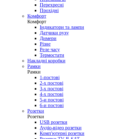
Перехресні
Прохідні
Комфорт
Комфорт
Індикатори та лампи
Датчики руху
Димери
Різне
Реле часу
Термостати
Накладні коробки
Рамки
Рамки
1-постові
2-х постові
3-х постові
4-х постові
5-и постові
6-и постові
Розетки
Розетки
USB розетки
Аудіо-відео розетки
Комп'ютерні розетки
Розетки TV-R-SAT