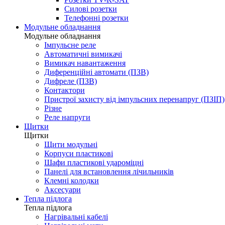
Силові розетки
Телефонні розетки
Модульне обладнання
Модульне обладнання
Імпульсне реле
Автоматичні вимикачі
Вимикач навантаження
Диференційні автомати (ПЗВ)
Дифреле (ПЗВ)
Контактори
Пристрої захисту від імпульсних перенапруг (ПЗІП)
Різне
Реле напруги
Щитки
Щитки
Щити модульні
Корпуси пластикові
Шафи пластикові удароміцні
Панелі для встановлення лічильників
Клемні колодки
Аксесуари
Тепла підлога
Тепла підлога
Нагрівальні кабелі