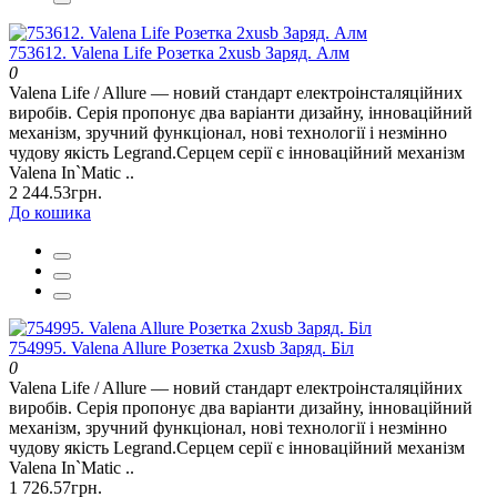
753612. Valena Life Розетка 2хusb Заряд. Алм
0
Valena Life / Allure — новий стандарт електроінсталяційних
виробів. Серія пропонує два варіанти дизайну, інноваційний
механізм, зручний функціонал, нові технології і незмінно
чудову якість Legrand.Серцем серії є інноваційний механізм
Valena In`Matic ..
2 244.53грн.
До кошика
754995. Valena Allure Розетка 2хusb Заряд. Біл
0
Valena Life / Allure — новий стандарт електроінсталяційних
виробів. Серія пропонує два варіанти дизайну, інноваційний
механізм, зручний функціонал, нові технології і незмінно
чудову якість Legrand.Серцем серії є інноваційний механізм
Valena In`Matic ..
1 726.57грн.