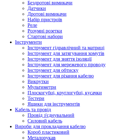
Бездротові вимикачи
Датчики
Дротові вимикачи
Набір пристроїв
Реле
Розумні розетки
Стартові набори
Інструменти
Інструмент гідравлічний та матриці
Інструмент для затягування хомутів
Інструмент для зняття ізоляції
Інструмент для мережевого проводу
Інструмент для обтиску
Інструмент для різання кабелю
Викрутки
Мультиметри
Плоскогубці, круглогубці, кусачки
Тестери
Ящики для інструментів
Кабель та провід
Провід з'єднувальний
Силовий кабель
Вироби для прокладання кабелю
Короб пластиковий
Металорукав