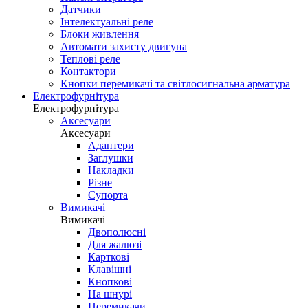
Датчики
Інтелектуальні реле
Блоки живлення
Автомати захисту двигуна
Теплові реле
Контактори
Кнопки перемикачі та світлосигнальна арматура
Електрофурнітура
Електрофурнітура
Аксесуари
Аксесуари
Адаптери
Заглушки
Накладки
Різне
Супорта
Вимикачі
Вимикачі
Двополюсні
Для жалюзі
Карткові
Клавішні
Кнопкові
На шнурі
Перемикачи