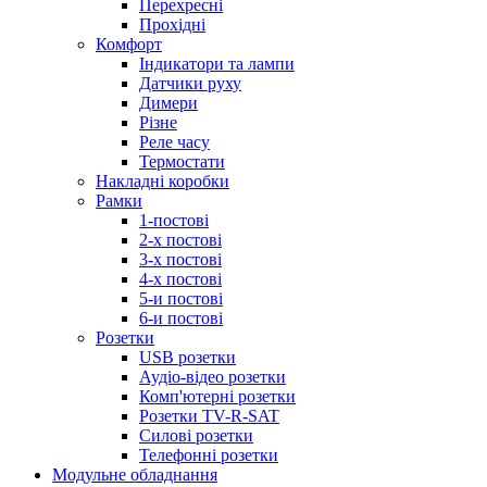
Перехресні
Прохідні
Комфорт
Індикатори та лампи
Датчики руху
Димери
Різне
Реле часу
Термостати
Накладні коробки
Рамки
1-постові
2-х постові
3-х постові
4-х постові
5-и постові
6-и постові
Розетки
USB розетки
Аудіо-відео розетки
Комп'ютерні розетки
Розетки TV-R-SAT
Силові розетки
Телефонні розетки
Модульне обладнання