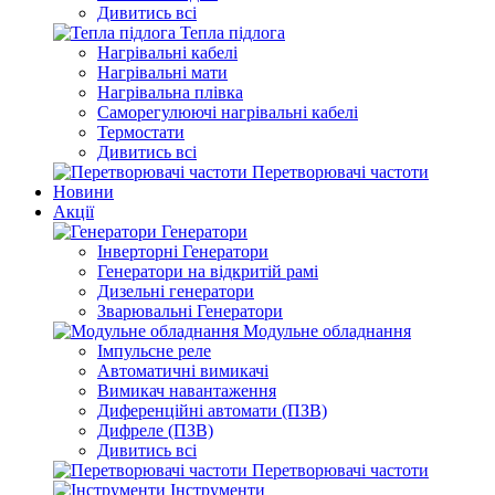
Дивитись всі
Тепла підлога
Нагрівальні кабелі
Нагрівальні мати
Нагрівальна плівка
Саморегулюючі нагрівальні кабелі
Термостати
Дивитись всі
Перетворювачі частоти
Новини
Акції
Генератори
Інверторні Генератори
Генератори на відкритій рамі
Дизельні генератори
Зварювальні Генератори
Модульне обладнання
Імпульсне реле
Автоматичні вимикачі
Вимикач навантаження
Диференційні автомати (ПЗВ)
Дифреле (ПЗВ)
Дивитись всі
Перетворювачі частоти
Інструменти