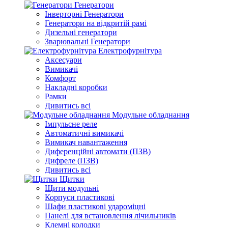
Генератори
Інверторні Генератори
Генератори на відкритій рамі
Дизельні генератори
Зварювальні Генератори
Електрофурнітура
Аксесуари
Вимикачі
Комфорт
Накладні коробки
Рамки
Дивитись всі
Модульне обладнання
Імпульсне реле
Автоматичні вимикачі
Вимикач навантаження
Диференційні автомати (ПЗВ)
Дифреле (ПЗВ)
Дивитись всі
Щитки
Щити модульні
Корпуси пластикові
Шафи пластикові удароміцні
Панелі для встановлення лічильників
Клемні колодки