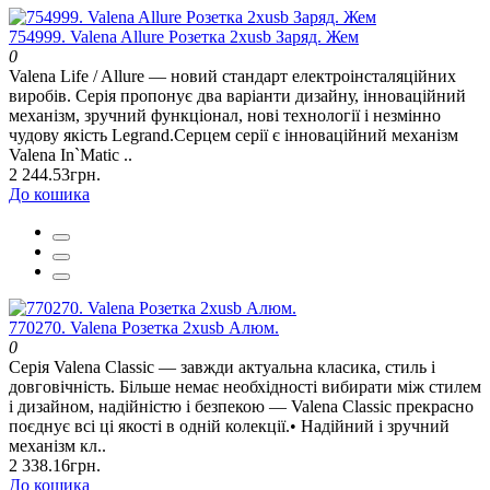
754999. Valena Allure Розетка 2хusb Заряд. Жем
0
Valena Life / Allure — новий стандарт електроінсталяційних
виробів. Серія пропонує два варіанти дизайну, інноваційний
механізм, зручний функціонал, нові технології і незмінно
чудову якість Legrand.Серцем серії є інноваційний механізм
Valena In`Matic ..
2 244.53грн.
До кошика
770270. Valena Розетка 2хusb Алюм.
0
Серія Valena Classic — завжди актуальна класика, стиль і
довговічність. Більше немає необхідності вибирати між стилем
і дизайном, надійністю і безпекою — Valena Classic прекрасно
поєднує всі ці якості в одній колекції.• Надійний і зручний
механізм кл..
2 338.16грн.
До кошика