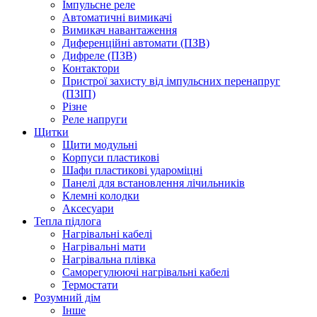
Імпульсне реле
Автоматичні вимикачі
Вимикач навантаження
Диференційні автомати (ПЗВ)
Дифреле (ПЗВ)
Контактори
Пристрої захисту від імпульсних перенапруг
(ПЗІП)
Різне
Реле напруги
Щитки
Щити модульні
Корпуси пластикові
Шафи пластикові удароміцні
Панелі для встановлення лічильників
Клемні колодки
Аксесуари
Тепла підлога
Нагрівальні кабелі
Нагрівальні мати
Нагрівальна плівка
Саморегулюючі нагрівальні кабелі
Термостати
Розумний дім
Інше