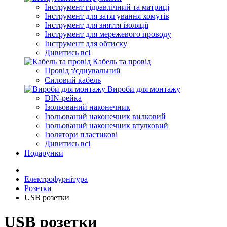
Інструмент гідравлічний та матриці
Інструмент для затягування хомутів
Інструмент для зняття ізоляції
Інструмент для мережевого проводу
Інструмент для обтиску
Дивитись всі
Кабель та провід
Провід з'єднувальний
Силовий кабель
Вироби для монтажу
DIN-рейка
Ізольований наконечник
Ізольований наконечник вилковий
Ізольований наконечник втулковий
Ізолятори пластикові
Дивитись всі
Подарунки
Електрофурнітура
Розетки
USB розетки
USB розетки