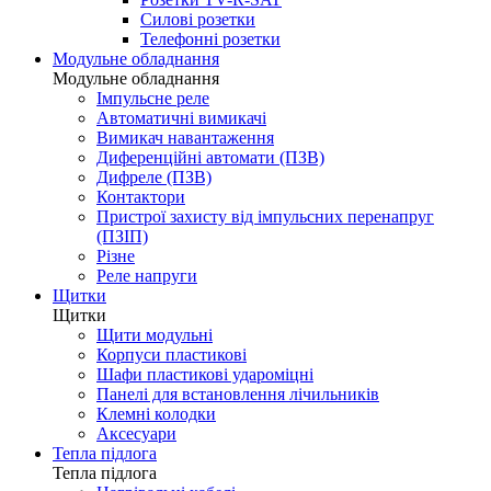
Силові розетки
Телефонні розетки
Модульне обладнання
Модульне обладнання
Імпульсне реле
Автоматичні вимикачі
Вимикач навантаження
Диференційні автомати (ПЗВ)
Дифреле (ПЗВ)
Контактори
Пристрої захисту від імпульсних перенапруг
(ПЗІП)
Різне
Реле напруги
Щитки
Щитки
Щити модульні
Корпуси пластикові
Шафи пластикові удароміцні
Панелі для встановлення лічильників
Клемні колодки
Аксесуари
Тепла підлога
Тепла підлога