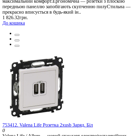
максимальний комфорт.Ергономічна — розетки з плоскою
передньою панеллю запобігають скупченню пилуСтильна —
прекрасно вписується в будь-який ін..
1 826.32грн.
До кошика
753412. Valena Life Розетка 2хusb Заряд. Біл
0
Valena Life / Allure — новий стандарт електроінсталяційних