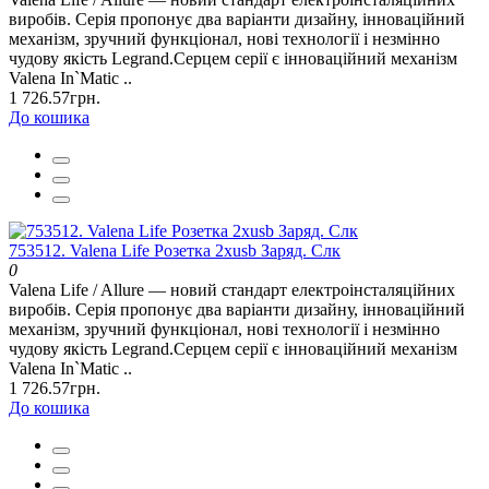
виробів. Серія пропонує два варіанти дизайну, інноваційний
механізм, зручний функціонал, нові технології і незмінно
чудову якість Legrand.Серцем серії є інноваційний механізм
Valena In`Matic ..
1 726.57грн.
До кошика
753512. Valena Life Розетка 2хusb Заряд. Слк
0
Valena Life / Allure — новий стандарт електроінсталяційних
виробів. Серія пропонує два варіанти дизайну, інноваційний
механізм, зручний функціонал, нові технології і незмінно
чудову якість Legrand.Серцем серії є інноваційний механізм
Valena In`Matic ..
1 726.57грн.
До кошика