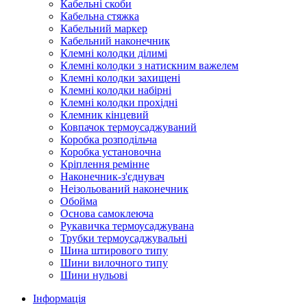
Кабельні скоби
Кабельна стяжка
Кабельний маркер
Кабельний наконечник
Клемні колодки ділимі
Клемні колодки з натискним важелем
Клемні колодки захищені
Клемні колодки набірні
Клемні колодки прохідні
Клемник кінцевий
Ковпачок термоусаджуваний
Коробка розподільча
Коробка установочна
Кріплення ремінне
Наконечник-з'єднувач
Неізольований наконечник
Обойма
Основа самоклеюча
Рукавичка термоусаджувана
Трубки термоусаджувальні
Шина штирового типу
Шини вилочного типу
Шини нульові
Інформація