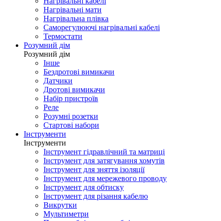
Нагрівальні кабелі
Нагрівальні мати
Нагрівальна плівка
Саморегулюючі нагрівальні кабелі
Термостати
Розумний дім
Розумний дім
Інше
Бездротові вимикачи
Датчики
Дротові вимикачи
Набір пристроїв
Реле
Розумні розетки
Стартові набори
Інструменти
Інструменти
Інструмент гідравлічний та матриці
Інструмент для затягування хомутів
Інструмент для зняття ізоляції
Інструмент для мережевого проводу
Інструмент для обтиску
Інструмент для різання кабелю
Викрутки
Мультиметри