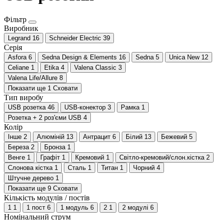
Фільтр
Виробник
Legrand
16
Schneider Electric
39
Серія
Asfora
6
Sedna Design & Elements
16
Sedna
5
Unica New
12
Celiane
1
Etika
4
Valena Classic
3
Valena Life/Allure
8
Показати ще 1
Сховати
Тип виробу
USB розетка
46
USB-конектор
3
Рамка
1
Розетка + 2 роз'єми USB
4
Колір
Інше
2
Алюміній
13
Антрацит
6
Білий
13
Бежевий
5
Береза
2
Бронза
1
Венге
1
Графіт
1
Кремовий
1
Світло-кремовий/слон.кістка
2
Слонова кістка
1
Сталь
1
Титан
1
Чорний
4
Штучне дерево
1
Показати ще 9
Сховати
Кількість модулів / постів
1
1
1 пост
6
1 модуль
6
2
1
2 модулі
6
Номінальний струм