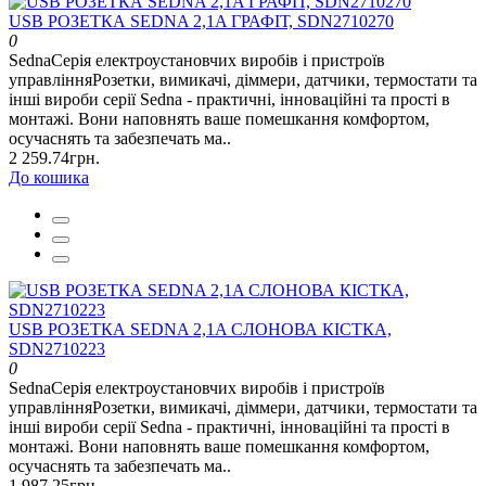
USB РОЗЕТКА SEDNA 2,1A ГРАФІТ, SDN2710270
0
SednaСерія електроустановчих виробів і пристроїв
управлінняРозетки, вимикачі, діммери, датчики, термостати та
інші вироби серії Sedna - практичні, інноваційні та прості в
монтажі. Вони наповнять ваше помешкання комфортом,
осучаснять та забезпечать ма..
2 259.74грн.
До кошика
USB РОЗЕТКА SEDNA 2,1A СЛОНОВА КІСТКА,
SDN2710223
0
SednaСерія електроустановчих виробів і пристроїв
управлінняРозетки, вимикачі, діммери, датчики, термостати та
інші вироби серії Sedna - практичні, інноваційні та прості в
монтажі. Вони наповнять ваше помешкання комфортом,
осучаснять та забезпечать ма..
1 987.25грн.