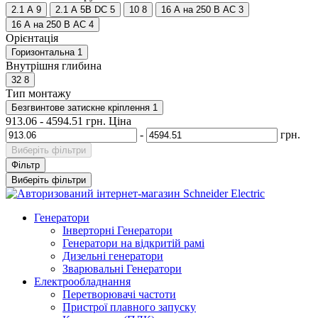
2.1 А
9
2.1 A 5В DC
5
10
8
16 A на 250 В AC
3
16 A на 250 В АС
4
Орієнтація
Горизонтальна
1
Внутрішня глибина
32
8
Тип монтажу
Безгвинтове затискне кріплення
1
913.06
-
4594.51
грн.
Ціна
-
грн.
Виберіть фільтри
Фільтр
Виберіть фільтри
Генератори
Інверторні Генератори
Генератори на відкритій рамі
Дизельні генератори
Зварювальні Генератори
Електрообладнання
Перетворювачі частоти
Пристрої плавного запуску