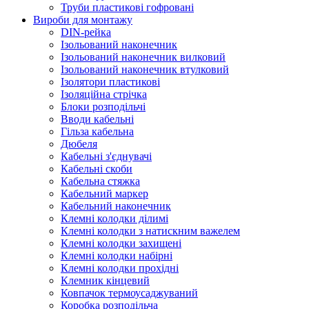
Труби пластикові гофровані
Вироби для монтажу
DIN-рейка
Ізольований наконечник
Ізольований наконечник вилковий
Ізольований наконечник втулковий
Ізолятори пластикові
Ізоляційна стрічка
Блоки розподільчі
Вводи кабельні
Гільза кабельна
Дюбеля
Кабельнi з'єднувачi
Кабельні скоби
Кабельна стяжка
Кабельний маркер
Кабельний наконечник
Клемні колодки ділимі
Клемні колодки з натискним важелем
Клемні колодки захищені
Клемні колодки набірні
Клемні колодки прохідні
Клемник кінцевий
Ковпачок термоусаджуваний
Коробка розподільча