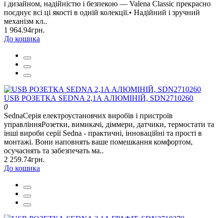
і дизайном, надійністю і безпекою — Valena Classic прекрасно
поєднує всі ці якості в одній колекції.• Надійний і зручний
механізм кл..
1 964.94грн.
До кошика
USB РОЗЕТКА SEDNA 2,1A АЛЮМІНІЙ, SDN2710260
0
SednaСерія електроустановчих виробів і пристроїв
управлінняРозетки, вимикачі, діммери, датчики, термостати та
інші вироби серії Sedna - практичні, інноваційні та прості в
монтажі. Вони наповнять ваше помешкання комфортом,
осучаснять та забезпечать ма..
2 259.74грн.
До кошика