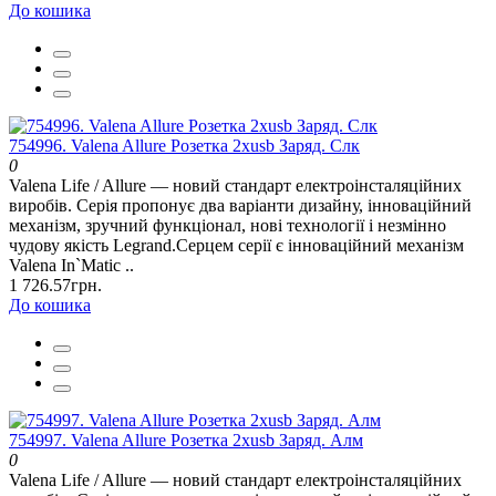
До кошика
754996. Valena Allure Розетка 2хusb Заряд. Слк
0
Valena Life / Allure — новий стандарт електроінсталяційних
виробів. Серія пропонує два варіанти дизайну, інноваційний
механізм, зручний функціонал, нові технології і незмінно
чудову якість Legrand.Серцем серії є інноваційний механізм
Valena In`Matic ..
1 726.57грн.
До кошика
754997. Valena Allure Розетка 2хusb Заряд. Алм
0
Valena Life / Allure — новий стандарт електроінсталяційних