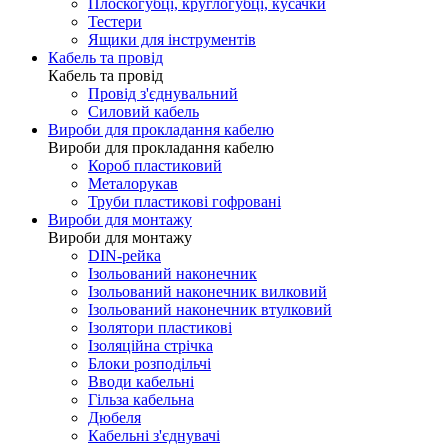
Плоскогубці, круглогубці, кусачки
Тестери
Ящики для інструментів
Кабель та провід
Кабель та провід
Провід з'єднувальний
Силовий кабель
Вироби для прокладання кабелю
Вироби для прокладання кабелю
Короб пластиковий
Металорукав
Труби пластикові гофровані
Вироби для монтажу
Вироби для монтажу
DIN-рейка
Ізольований наконечник
Ізольований наконечник вилковий
Ізольований наконечник втулковий
Ізолятори пластикові
Ізоляційна стрічка
Блоки розподільчі
Вводи кабельні
Гільза кабельна
Дюбеля
Кабельнi з'єднувачi