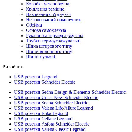
Коробка установочна
Кріплення ремінне
Наконечник-з'єднувач
Неізольований наконечник
Обойма
Основа самоклеюча
Рукавичка термоусаджувана
Трубки термоусаджувальні
Шина штирового типу
Шини вилочного типу
Шини нульові
Виробник
USB розетки Legrand
USB розетки Schneider Electric
USB розетки Sedna Design & Elements Schneider Electric
USB розетки Unica New Schneider Electric
USB розетки Sedna Schneider Electric
USB розетки Valena Life/Allure Legrand
USB розетки Etika Legrand
USB розетки Celiane Legrand
USB розетки Asfora Schneider Electric
USB розетки Valena Classic Legrand