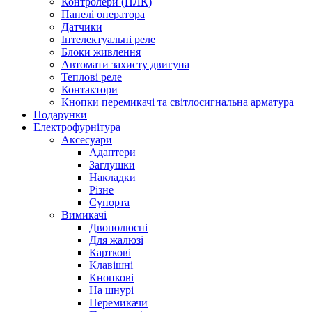
Контролери (ПЛК)
Панелі оператора
Датчики
Інтелектуальні реле
Блоки живлення
Автомати захисту двигуна
Теплові реле
Контактори
Кнопки перемикачі та світлосигнальна арматура
Подарунки
Електрофурнітура
Аксесуари
Адаптери
Заглушки
Накладки
Різне
Супорта
Вимикачі
Двополюсні
Для жалюзі
Карткові
Клавішні
Кнопкові
На шнурі
Перемикачи