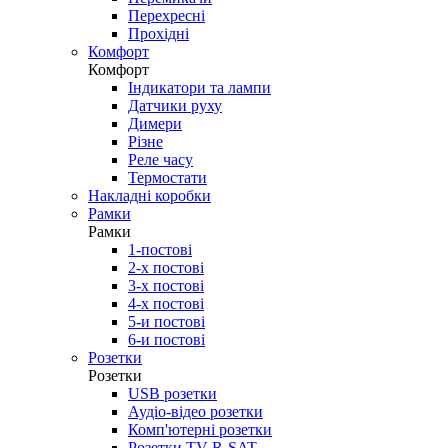
Перехресні
Прохідні
Комфорт
Комфорт
Індикатори та лампи
Датчики руху
Димери
Різне
Реле часу
Термостати
Накладні коробки
Рамки
Рамки
1-постові
2-х постові
3-х постові
4-х постові
5-и постові
6-и постові
Розетки
Розетки
USB розетки
Аудіо-відео розетки
Комп'ютерні розетки
Розетки TV-R-SAT