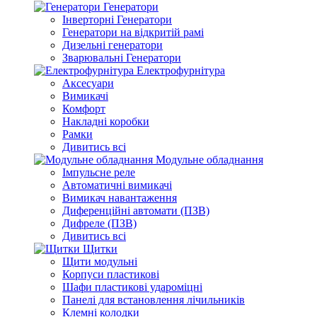
Генератори
Інверторні Генератори
Генератори на відкритій рамі
Дизельні генератори
Зварювальні Генератори
Електрофурнітура
Аксесуари
Вимикачі
Комфорт
Накладні коробки
Рамки
Дивитись всі
Модульне обладнання
Імпульсне реле
Автоматичні вимикачі
Вимикач навантаження
Диференційні автомати (ПЗВ)
Дифреле (ПЗВ)
Дивитись всі
Щитки
Щити модульні
Корпуси пластикові
Шафи пластикові удароміцні
Панелі для встановлення лічильників
Клемні колодки