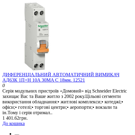
ДИФЕРЕНЦІАЛЬНИЙ АВТОМАТИЧНИЙ ВИМИКАЧ
АД63К 1П+Н 10A 30MA C 18мм. 12521
0
Серія модульних пристроїв «Домовий» від Schneider Electric
захищає Вас та Ваше житло з 2002 року.Цільові сегменти
використання обладнання:• житлові комплекси;• котеджі;•
офіси;• готелі;• торгові центри;• аеропорти;• вокзали та
ін.Тому і серія отримал..
1 401.62грн.
До кошика