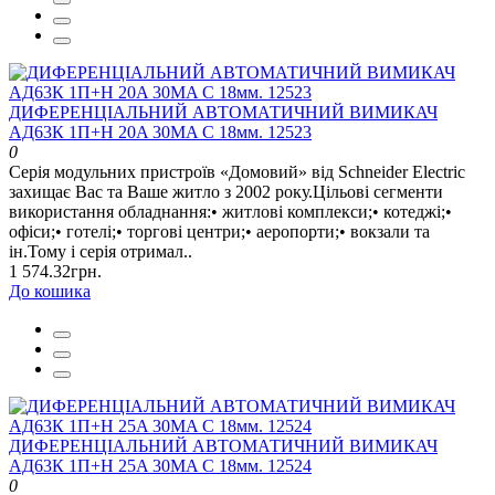
ДИФЕРЕНЦІАЛЬНИЙ АВТОМАТИЧНИЙ ВИМИКАЧ
АД63К 1П+Н 20A 30MA C 18мм. 12523
0
Серія модульних пристроїв «Домовий» від Schneider Electric
захищає Вас та Ваше житло з 2002 року.Цільові сегменти
використання обладнання:• житлові комплекси;• котеджі;•
офіси;• готелі;• торгові центри;• аеропорти;• вокзали та
ін.Тому і серія отримал..
1 574.32грн.
До кошика
ДИФЕРЕНЦІАЛЬНИЙ АВТОМАТИЧНИЙ ВИМИКАЧ
АД63К 1П+Н 25A 30MA C 18мм. 12524
0