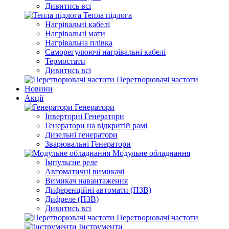
Дивитись всі
Тепла підлога
Нагрівальні кабелі
Нагрівальні мати
Нагрівальна плівка
Саморегулюючі нагрівальні кабелі
Термостати
Дивитись всі
Перетворювачі частоти
Новини
Акції
Генератори
Інверторні Генератори
Генератори на відкритій рамі
Дизельні генератори
Зварювальні Генератори
Модульне обладнання
Імпульсне реле
Автоматичні вимикачі
Вимикач навантаження
Диференційні автомати (ПЗВ)
Дифреле (ПЗВ)
Дивитись всі
Перетворювачі частоти
Інструменти