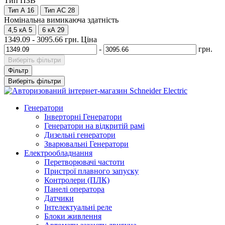
Тип ПЗВ
Тип А
16
Тип АС
28
Номінальна вимикаюча здатність
4,5 кА
5
6 кА
29
1349.09
-
3095.66
грн.
Ціна
-
грн.
Виберіть фільтри
Фільтр
Виберіть фільтри
Генератори
Інверторні Генератори
Генератори на відкритій рамі
Дизельні генератори
Зварювальні Генератори
Електрообладнання
Перетворювачі частоти
Пристрої плавного запуску
Контролери (ПЛК)
Панелі оператора
Датчики
Інтелектуальні реле
Блоки живлення