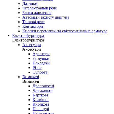
Датчики
Інтелектуальні реле
Блоки живлення
Автомати захисту двигуна
Теплові реле
Контактори
Кнопки перемикачі та світлосигнальна арматура
Електрофурнітура
Електрофурнітура
Аксесуари
Аксесуари
Адаптери
Заглушки
Накладки
Різне
Супорта
Вимикачі
Вимикачі
Двополюсні
Для жалюзі
Карткові
Клавішні
Кнопкові
На шнурі
Перемикачи