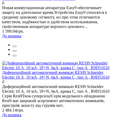
0
Новая коммутационная аппаратура Easy9 обеспечивает
защиту на длительное время.Устройства Easy9 относятся к
среднему ценовому сегменту, но при этом отличаются
качеством, надёжностью и удобством использования,
свойственным аппаратуре верхнего ценового ..
1 599.94грн.
До кошика
Диференційний автоматичний вимикач RESI9 Schneider
Electric 10 А, 10 мA, 1P+N, 6кA, крива С, тип А , R9D51610
0
Диференційний автоматичний вимикач RESI9 Schneider
Electric 10 А, 10 мA, 1P+N, 6кA, крива С, тип А , R9D51610
Серія Resi9Твоя суперсила!Серія модульного обладнання
Resi9 має широкий асортимент автоматичних вимикачів,
пристроїв захисту від струмів вит..
2 484.14грн.
До кошика