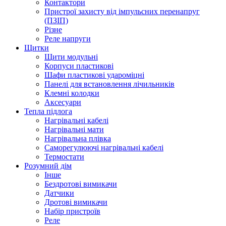
Контактори
Пристрої захисту від імпульсних перенапруг
(ПЗІП)
Різне
Реле напруги
Щитки
Щити модульні
Корпуси пластикові
Шафи пластикові удароміцні
Панелі для встановлення лічильників
Клемні колодки
Аксесуари
Тепла підлога
Нагрівальні кабелі
Нагрівальні мати
Нагрівальна плівка
Саморегулюючі нагрівальні кабелі
Термостати
Розумний дім
Інше
Бездротові вимикачи
Датчики
Дротові вимикачи
Набір пристроїв
Реле