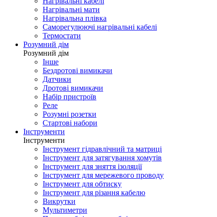
Нагрівальні кабелі
Нагрівальні мати
Нагрівальна плівка
Саморегулюючі нагрівальні кабелі
Термостати
Розумний дім
Розумний дім
Інше
Бездротові вимикачи
Датчики
Дротові вимикачи
Набір пристроїв
Реле
Розумні розетки
Стартові набори
Інструменти
Інструменти
Інструмент гідравлічний та матриці
Інструмент для затягування хомутів
Інструмент для зняття ізоляції
Інструмент для мережевого проводу
Інструмент для обтиску
Інструмент для різання кабелю
Викрутки
Мультиметри