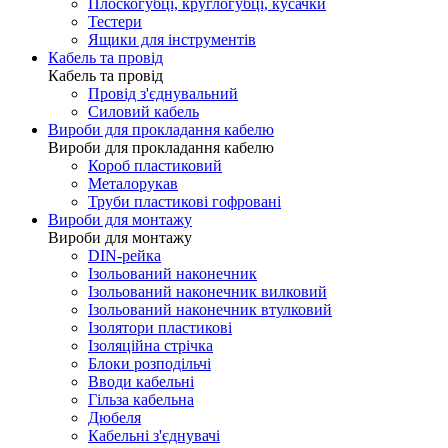
Плоскогубці, круглогубці, кусачки
Тестери
Ящики для інструментів
Кабель та провід
Кабель та провід
Провід з'єднувальний
Силовий кабель
Вироби для прокладання кабелю
Вироби для прокладання кабелю
Короб пластиковий
Металорукав
Труби пластикові гофровані
Вироби для монтажу
Вироби для монтажу
DIN-рейка
Ізольований наконечник
Ізольований наконечник вилковий
Ізольований наконечник втулковий
Ізолятори пластикові
Ізоляційна стрічка
Блоки розподільчі
Вводи кабельні
Гільза кабельна
Дюбеля
Кабельнi з'єднувачi