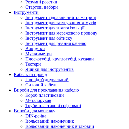
Розумні розетки
Стартові набори
Інструменти
Інструмент гідравлічний та матриці
Інструмент для затягування хомутів
Інструмент для зняття ізоляції
Інструмент для мережевого проводу
Інструмент для обтиску
Інструмент для різання кабелю
Викрутки
Мультиметри
Плоскогубці, круглогубці, кусачки
Тестери
Ящики для інструментів
Кабель та провід
Провід з'єднувальний
Силовий кабель
Вироби для прокладання кабелю
Короб пластиковий
Металорукав
Труби пластикові гофровані
Вироби для монтажу
DIN-рейка
Ізольований наконечник
Ізольований наконечник вилковий