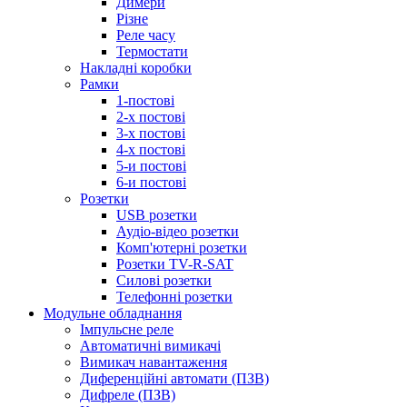
Димери
Різне
Реле часу
Термостати
Накладні коробки
Рамки
1-постові
2-х постові
3-х постові
4-х постові
5-и постові
6-и постові
Розетки
USB розетки
Аудіо-відео розетки
Комп'ютерні розетки
Розетки TV-R-SAT
Силові розетки
Телефонні розетки
Модульне обладнання
Імпульсне реле
Автоматичні вимикачі
Вимикач навантаження
Диференційні автомати (ПЗВ)
Дифреле (ПЗВ)