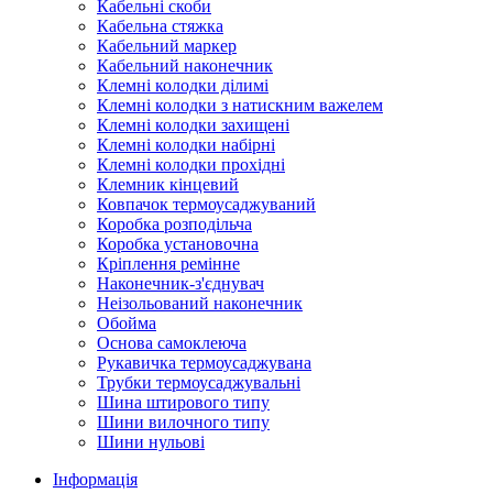
Кабельні скоби
Кабельна стяжка
Кабельний маркер
Кабельний наконечник
Клемні колодки ділимі
Клемні колодки з натискним важелем
Клемні колодки захищені
Клемні колодки набірні
Клемні колодки прохідні
Клемник кінцевий
Ковпачок термоусаджуваний
Коробка розподільча
Коробка установочна
Кріплення ремінне
Наконечник-з'єднувач
Неізольований наконечник
Обойма
Основа самоклеюча
Рукавичка термоусаджувана
Трубки термоусаджувальні
Шина штирового типу
Шини вилочного типу
Шини нульові
Інформація