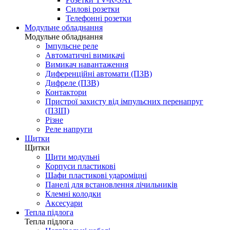
Силові розетки
Телефонні розетки
Модульне обладнання
Модульне обладнання
Імпульсне реле
Автоматичні вимикачі
Вимикач навантаження
Диференційні автомати (ПЗВ)
Дифреле (ПЗВ)
Контактори
Пристрої захисту від імпульсних перенапруг
(ПЗІП)
Різне
Реле напруги
Щитки
Щитки
Щити модульні
Корпуси пластикові
Шафи пластикові удароміцні
Панелі для встановлення лічильників
Клемні колодки
Аксесуари
Тепла підлога
Тепла підлога