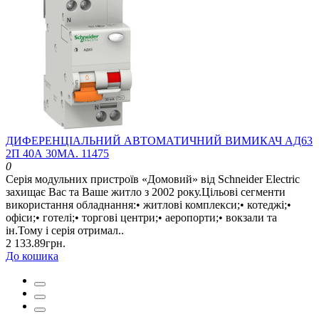
ДИФЕРЕНЦІАЛЬНИЙ АВТОМАТИЧНИЙ ВИМИКАЧ АД63
2П 40А 30МА. 11475
0
Серія модульних пристроїв «Домовий» від Schneider Electric
захищає Вас та Ваше житло з 2002 року.Цільові сегменти
використання обладнання:• житлові комплекси;• котеджі;•
офіси;• готелі;• торгові центри;• аеропорти;• вокзали та
ін.Тому і серія отримал..
2 133.89грн.
До кошика