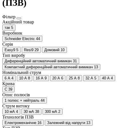
(ПЗВ)
Фільтр
Акційний товар
так
5
Виробник
Schneider Electric
44
Серія
Easy9
5
Resi9
29
Домовий
10
Тип виробу
Диференційний автоматичний вимикач
31
Компактний диференційний автоматичний вимикач
13
Номінальний струм
6 А
4
10 А
8
16 А
9
20 А
6
25 А
8
32 А
5
40 А
4
Крива
C
39
Опис полюсів
1 полюс + нейтраль
44
Струм витоку
10 мА
4
30 мА
38
300 мА
2
Технологія ПЗВ
Електромеханічне
16
Залежний від напруги
13