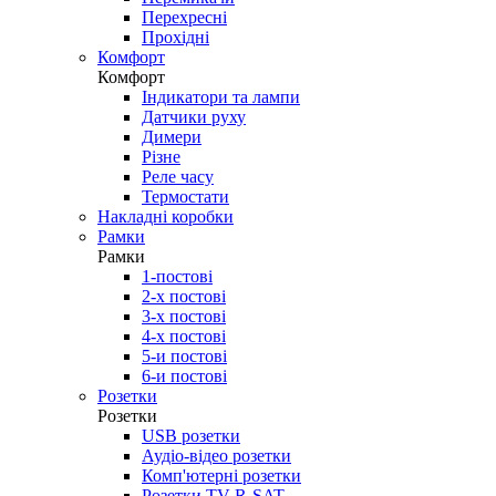
Перехресні
Прохідні
Комфорт
Комфорт
Індикатори та лампи
Датчики руху
Димери
Різне
Реле часу
Термостати
Накладні коробки
Рамки
Рамки
1-постові
2-х постові
3-х постові
4-х постові
5-и постові
6-и постові
Розетки
Розетки
USB розетки
Аудіо-відео розетки
Комп'ютерні розетки
Розетки TV-R-SAT