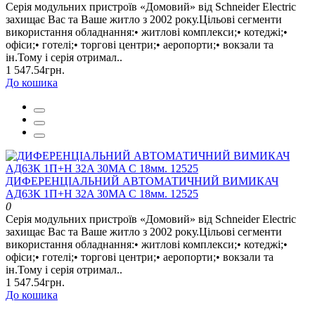
Серія модульних пристроїв «Домовий» від Schneider Electric
захищає Вас та Ваше житло з 2002 року.Цільові сегменти
використання обладнання:• житлові комплекси;• котеджі;•
офіси;• готелі;• торгові центри;• аеропорти;• вокзали та
ін.Тому і серія отримал..
1 547.54грн.
До кошика
ДИФЕРЕНЦІАЛЬНИЙ АВТОМАТИЧНИЙ ВИМИКАЧ
АД63К 1П+Н 32A 30MA C 18мм. 12525
0
Серія модульних пристроїв «Домовий» від Schneider Electric
захищає Вас та Ваше житло з 2002 року.Цільові сегменти
використання обладнання:• житлові комплекси;• котеджі;•
офіси;• готелі;• торгові центри;• аеропорти;• вокзали та
ін.Тому і серія отримал..
1 547.54грн.
До кошика