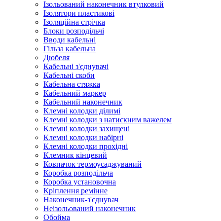
Ізольований наконечник втулковий
Ізолятори пластикові
Ізоляційна стрічка
Блоки розподільчі
Вводи кабельні
Гільза кабельна
Дюбеля
Кабельнi з'єднувачi
Кабельні скоби
Кабельна стяжка
Кабельний маркер
Кабельний наконечник
Клемні колодки ділимі
Клемні колодки з натискним важелем
Клемні колодки захищені
Клемні колодки набірні
Клемні колодки прохідні
Клемник кінцевий
Ковпачок термоусаджуваний
Коробка розподільча
Коробка установочна
Кріплення ремінне
Наконечник-з'єднувач
Неізольований наконечник
Обойма