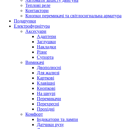
Автомати захисту двигуна
Теплові реле
Контактори
Кнопки перемикачі та світлосигнальна арматура
Подарунки
Електрофурнітура
Аксесуари
Адаптери
Заглушки
Накладки
Різне
Супорта
Вимикачі
Двополюсні
Для жалюзі
Карткові
Клавішні
Кнопкові
На шнурі
Перемикачи
Перехресні
Прохідні
Комфорт
Індикатори та лампи
Датчики руху