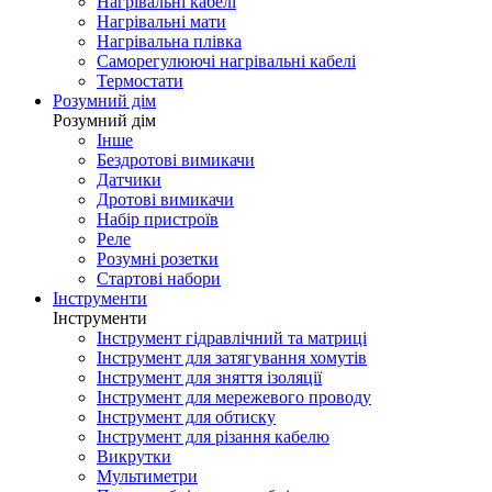
Нагрівальні кабелі
Нагрівальні мати
Нагрівальна плівка
Саморегулюючі нагрівальні кабелі
Термостати
Розумний дім
Розумний дім
Інше
Бездротові вимикачи
Датчики
Дротові вимикачи
Набір пристроїв
Реле
Розумні розетки
Стартові набори
Інструменти
Інструменти
Інструмент гідравлічний та матриці
Інструмент для затягування хомутів
Інструмент для зняття ізоляції
Інструмент для мережевого проводу
Інструмент для обтиску
Інструмент для різання кабелю
Викрутки
Мультиметри