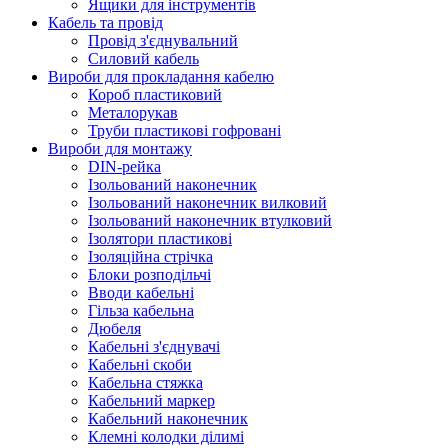
Ящики для інструментів
Кабель та провід
Провід з'єднувальний
Силовий кабель
Вироби для прокладання кабелю
Короб пластиковий
Металорукав
Труби пластикові гофровані
Вироби для монтажу
DIN-рейка
Ізольований наконечник
Ізольований наконечник вилковий
Ізольований наконечник втулковий
Ізолятори пластикові
Ізоляційна стрічка
Блоки розподільчі
Вводи кабельні
Гільза кабельна
Дюбеля
Кабельнi з'єднувачi
Кабельні скоби
Кабельна стяжка
Кабельний маркер
Кабельний наконечник
Клемні колодки ділимі