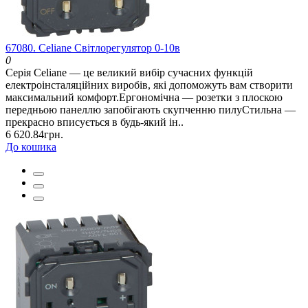
67080. Celiane Світлорегулятор 0-10в
0
Серія Celiane — це великий вибір сучасних функцій
електроінсталяційних виробів, які допоможуть вам створити
максимальний комфорт.Ергономічна — розетки з плоскою
передньою панеллю запобігають скупченню пилуСтильна —
прекрасно вписується в будь-який ін..
6 620.84грн.
До кошика