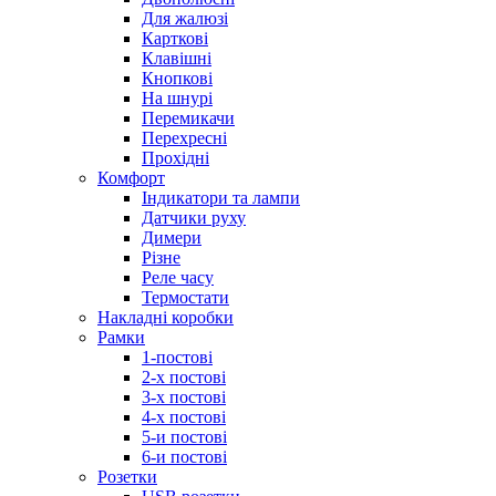
Для жалюзі
Карткові
Клавішні
Кнопкові
На шнурі
Перемикачи
Перехресні
Прохідні
Комфорт
Індикатори та лампи
Датчики руху
Димери
Різне
Реле часу
Термостати
Накладні коробки
Рамки
1-постові
2-х постові
3-х постові
4-х постові
5-и постові
6-и постові
Розетки