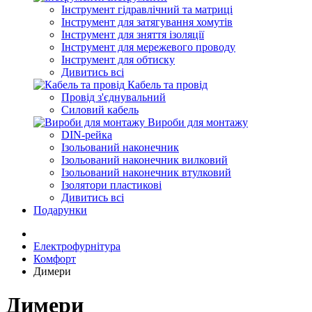
Інструмент гідравлічний та матриці
Інструмент для затягування хомутів
Інструмент для зняття ізоляції
Інструмент для мережевого проводу
Інструмент для обтиску
Дивитись всі
Кабель та провід
Провід з'єднувальний
Силовий кабель
Вироби для монтажу
DIN-рейка
Ізольований наконечник
Ізольований наконечник вилковий
Ізольований наконечник втулковий
Ізолятори пластикові
Дивитись всі
Подарунки
Електрофурнітура
Комфорт
Димери
Димери