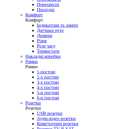
Перехресні
Прохідні
Комфорт
Комфорт
Індикатори та лампи
Датчики руху
Димери
Різне
Реле часу
Термостати
Накладні коробки
Рамки
Рамки
1-постові
2-х постові
3-х постові
4-х постові
5-и постові
6-и постові
Розетки
Розетки
USB розетки
Аудіо-відео розетки
Комп'ютерні розетки
Розетки TV-R-SAT