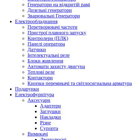
Генератори на відкритій рамі
Дизельні генератори
Зварювальні Генератори
Електрообладнання
Перетворювачі частоти
Пристрої плавного запуску
Контролери (ПЛК)
Панелі оператора
Датчики
Інтелектуальні реле
Блоки живлення
Автомати захисту двигуна
Теплові реле
Контактори
Кнопки перемикачі та світлосигнальна арматура
Подарунки
Електрофурнітура
Аксесуари
Адаптери
Заглушки
Накладки
Різне
Супорта
Вимикачі
Двополюсні