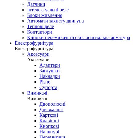
Датчики
Інтелектуальні реле
Блоки живлення
Автомати захисту двигуна
Теплові реле
Контактори
Кнопки перемикачі та світлосигнальна арматура
Електрофурнітура
Електрофурнітура
Аксесуари
Аксесуари
Адаптери
Заглушки
Накладки
Різне
Супорта
Вимикачі
Вимикачі
Двополюсні
Для жалюзі
Карткові
Клавішні
Кнопкові
На шнурі
Перемикачи