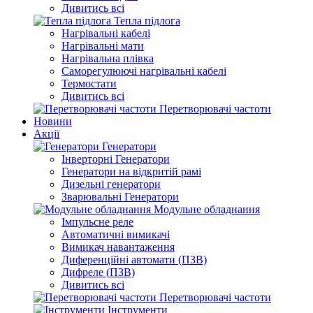
Дивитись всі
Тепла підлога
Нагрівальні кабелі
Нагрівальні мати
Нагрівальна плівка
Саморегулюючі нагрівальні кабелі
Термостати
Дивитись всі
Перетворювачі частоти
Новини
Акції
Генератори
Інверторні Генератори
Генератори на відкритій рамі
Дизельні генератори
Зварювальні Генератори
Модульне обладнання
Імпульсне реле
Автоматичні вимикачі
Вимикач навантаження
Диференційні автомати (ПЗВ)
Дифреле (ПЗВ)
Дивитись всі
Перетворювачі частоти
Інструменти