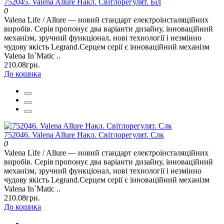
752045. Valena Allure Накл. Світлорегулят. Біл
0
Valena Life / Allure — новий стандарт електроінсталяційних
виробів. Серія пропонує два варіанти дизайну, інноваційний
механізм, зручний функціонал, нові технології і незмінно
чудову якість Legrand.Серцем серії є інноваційний механізм
Valena In`Matic ..
210.08грн.
До кошика
752046. Valena Allure Накл. Світлорегулят. Слк
0
Valena Life / Allure — новий стандарт електроінсталяційних
виробів. Серія пропонує два варіанти дизайну, інноваційний
механізм, зручний функціонал, нові технології і незмінно
чудову якість Legrand.Серцем серії є інноваційний механізм
Valena In`Matic ..
210.08грн.
До кошика