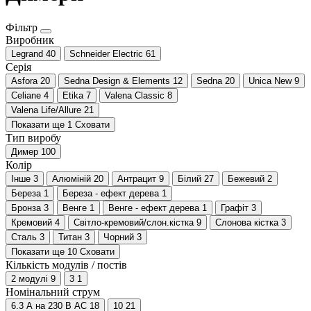
Фільтр
Виробник
Legrand
40
Schneider Electric
61
Серія
Asfora
20
Sedna Design & Elements
12
Sedna
20
Unica New
9
Celiane
4
Etika
7
Valena Classic
8
Valena Life/Allure
21
Показати ще 1
Сховати
Тип виробу
Димер
100
Колір
Інше
3
Алюміній
20
Антрацит
9
Білий
27
Бежевий
2
Береза
1
Береза - ефект дерева
1
Бронза
3
Венге
1
Венге - ефект дерева
1
Графіт
3
Кремовий
4
Світло-кремовий/слон.кістка
9
Слонова кістка
3
Сталь
3
Титан
3
Чорний
3
Показати ще 10
Сховати
Кількість модулів / постів
2 модулі
9
3
1
Номінальний струм
6.3 А на 230 В АС
18
10
21