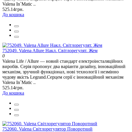
Valena In`Matic ..
525.14грн.
До кошика
752049. Valena Allure Накл. Світлорегулят. Жем
0
Valena Life / Allure — новий стандарт електроінсталяційних
виробів. Серія пропонує два варіанти дизайну, інноваційний
механізм, зручний функціонал, нові технології і незмінно
чудову якість Legrand.Серцем серії є інноваційний механізм
Valena In`Matic ..
525.14грн.
До кошика
752060. Valena Світлорегулятор Поворотний