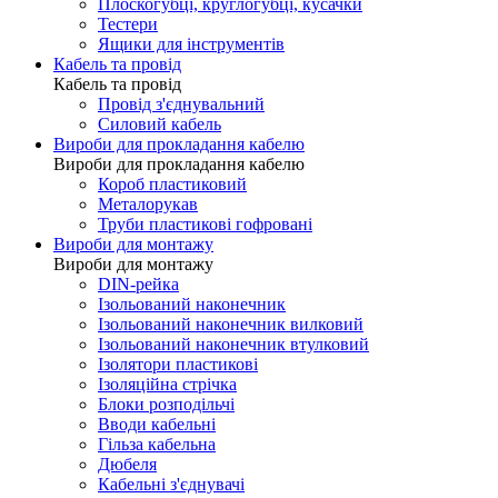
Плоскогубці, круглогубці, кусачки
Тестери
Ящики для інструментів
Кабель та провід
Кабель та провід
Провід з'єднувальний
Силовий кабель
Вироби для прокладання кабелю
Вироби для прокладання кабелю
Короб пластиковий
Металорукав
Труби пластикові гофровані
Вироби для монтажу
Вироби для монтажу
DIN-рейка
Ізольований наконечник
Ізольований наконечник вилковий
Ізольований наконечник втулковий
Ізолятори пластикові
Ізоляційна стрічка
Блоки розподільчі
Вводи кабельні
Гільза кабельна
Дюбеля
Кабельнi з'єднувачi