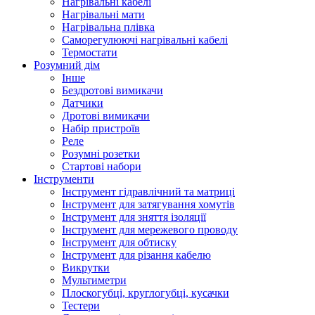
Нагрівальні кабелі
Нагрівальні мати
Нагрівальна плівка
Саморегулюючі нагрівальні кабелі
Термостати
Розумний дім
Інше
Бездротові вимикачи
Датчики
Дротові вимикачи
Набір пристроїв
Реле
Розумні розетки
Стартові набори
Інструменти
Інструмент гідравлічний та матриці
Інструмент для затягування хомутів
Інструмент для зняття ізоляції
Інструмент для мережевого проводу
Інструмент для обтиску
Інструмент для різання кабелю
Викрутки
Мультиметри
Плоскогубці, круглогубці, кусачки
Тестери