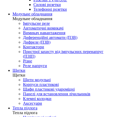
Силові розетки
Телефонні розетки
Модульне обладнання
Модульне обладнання
Імпульсне реле
Автоматичні вимикачі
Вимикач навантаження
Диференційні автомати (ПЗВ)
Дифреле (ПЗВ)
Контактори
Пристрої захисту від імпульсних перенапруг
(ПЗІП)
Різне
Реле напруги
Щитки
Щитки
Щити модульні
Корпуси пластикові
Шафи пластикові удароміцні
Панелі для встановлення лічильників
Клемні колодки
Аксесуари
Тепла підлога
Тепла підлога