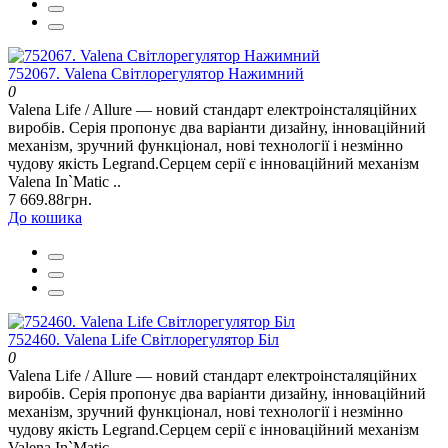
752067. Valena Світлорегулятор Нажимний
0
Valena Life / Allure — новий стандарт електроінсталяційних
виробів. Серія пропонує два варіанти дизайну, інноваційний
механізм, зручний функціонал, нові технології і незмінно
чудову якість Legrand.Серцем серії є інноваційний механізм
Valena In`Matic ..
7 669.88грн.
До кошика
752460. Valena Life Світлорегулятор Біл
0
Valena Life / Allure — новий стандарт електроінсталяційних
виробів. Серія пропонує два варіанти дизайну, інноваційний
механізм, зручний функціонал, нові технології і незмінно
чудову якість Legrand.Серцем серії є інноваційний механізм
Valena In`Matic ..