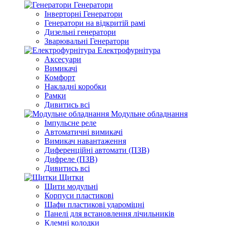
Генератори
Інверторні Генератори
Генератори на відкритій рамі
Дизельні генератори
Зварювальні Генератори
Електрофурнітура
Аксесуари
Вимикачі
Комфорт
Накладні коробки
Рамки
Дивитись всі
Модульне обладнання
Імпульсне реле
Автоматичні вимикачі
Вимикач навантаження
Диференційні автомати (ПЗВ)
Дифреле (ПЗВ)
Дивитись всі
Щитки
Щити модульні
Корпуси пластикові
Шафи пластикові удароміцні
Панелі для встановлення лічильників
Клемні колодки