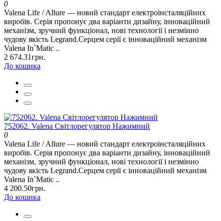
0
Valena Life / Allure — новий стандарт електроінсталяційних
виробів. Серія пропонує два варіанти дизайну, інноваційний
механізм, зручний функціонал, нові технології і незмінно
чудову якість Legrand.Серцем серії є інноваційний механізм
Valena In`Matic ..
2 674.31грн.
До кошика
752062. Valena Світлорегулятор Нажимний
0
Valena Life / Allure — новий стандарт електроінсталяційних
виробів. Серія пропонує два варіанти дизайну, інноваційний
механізм, зручний функціонал, нові технології і незмінно
чудову якість Legrand.Серцем серії є інноваційний механізм
Valena In`Matic ..
4 200.50грн.
До кошика