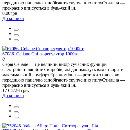
передньою панеллю запобігають скупченню пилуСтильна —
прекрасно вписується в будь-який ін..
0.00грн.
До кошика
67086. Celiane Світлорегулятор 1000вт
0
Серія Celiane — це великий вибір сучасних функцій
електроінсталяційних виробів, які допоможуть вам створити
максимальний комфорт.Ергономічна — розетки з плоскою
передньою панеллю запобігають скупченню пилуСтильна —
прекрасно вписується в будь-який ін..
17 647.91грн.
До кошика