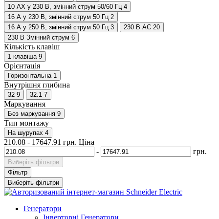
10 АХ у 230 В, змінний струм 50/60 Гц
4
16 А у 230 В, змінний струм 50 Гц
2
16 А у 250 В, змінний струм 50 Гц
3
230 В АС
20
230 В Змінний струм
6
Кількість клавіш
1 клавіша
9
Орієнтація
Горизонтальна
1
Внутрішня глибина
32
9
32.1
7
Маркування
Без маркування
9
Тип монтажу
На шурупах
4
210.08
-
17647.91
грн.
Ціна
-
грн.
Виберіть фільтри
Фільтр
Виберіть фільтри
Генератори
Інверторні Генератори