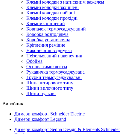
Клемні колодки з натискним важелем
Клемні колодки захищені
Клемні колодки набірні
Клемні колодки прохідні
Клемник кінцевий
Ковпачок термоусаджуваний
Коробка розподільча
Коробка установочна
Кріплення ремінне
Наконечник-з'єднувач
Неізольований наконечник
Обойма
Основа самоклеюча
Рукавичка термоусаджувана
Трубки термоусаджувальні
Шина штирового типу
Шини вилочного типу
Шини нульові
Виробник
Димери комфорт Schneider Electric
Димери комфорт Legrand
Димери комфорт Sedna Design & Elements Schneider