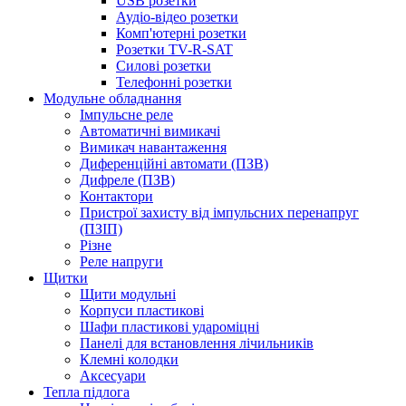
USB розетки
Аудіо-відео розетки
Комп'ютерні розетки
Розетки TV-R-SAT
Силові розетки
Телефонні розетки
Модульне обладнання
Імпульсне реле
Автоматичні вимикачі
Вимикач навантаження
Диференційні автомати (ПЗВ)
Дифреле (ПЗВ)
Контактори
Пристрої захисту від імпульсних перенапруг
(ПЗІП)
Різне
Реле напруги
Щитки
Щити модульні
Корпуси пластикові
Шафи пластикові удароміцні
Панелі для встановлення лічильників
Клемні колодки
Аксесуари
Тепла підлога