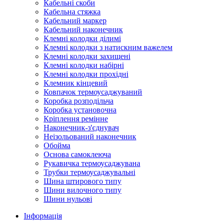
Кабельні скоби
Кабельна стяжка
Кабельний маркер
Кабельний наконечник
Клемні колодки ділимі
Клемні колодки з натискним важелем
Клемні колодки захищені
Клемні колодки набірні
Клемні колодки прохідні
Клемник кінцевий
Ковпачок термоусаджуваний
Коробка розподільча
Коробка установочна
Кріплення ремінне
Наконечник-з'єднувач
Неізольований наконечник
Обойма
Основа самоклеюча
Рукавичка термоусаджувана
Трубки термоусаджувальні
Шина штирового типу
Шини вилочного типу
Шини нульові
Інформація