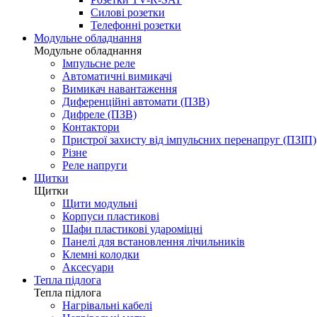
Силові розетки
Телефонні розетки
Модульне обладнання
Модульне обладнання
Імпульсне реле
Автоматичні вимикачі
Вимикач навантаження
Диференційні автомати (ПЗВ)
Дифреле (ПЗВ)
Контактори
Пристрої захисту від імпульсних перенапруг (ПЗІП)
Різне
Реле напруги
Щитки
Щитки
Щити модульні
Корпуси пластикові
Шафи пластикові удароміцні
Панелі для встановлення лічильників
Клемні колодки
Аксесуари
Тепла підлога
Тепла підлога
Нагрівальні кабелі