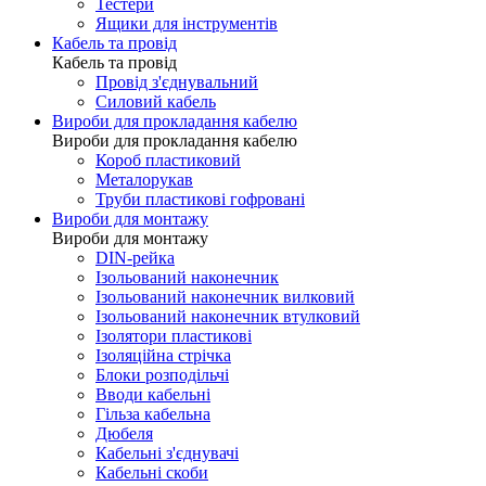
Тестери
Ящики для інструментів
Кабель та провід
Кабель та провід
Провід з'єднувальний
Силовий кабель
Вироби для прокладання кабелю
Вироби для прокладання кабелю
Короб пластиковий
Металорукав
Труби пластикові гофровані
Вироби для монтажу
Вироби для монтажу
DIN-рейка
Ізольований наконечник
Ізольований наконечник вилковий
Ізольований наконечник втулковий
Ізолятори пластикові
Ізоляційна стрічка
Блоки розподільчі
Вводи кабельні
Гільза кабельна
Дюбеля
Кабельнi з'єднувачi
Кабельні скоби