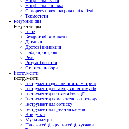
Нагрівальні мати
Нагрівальна плівка
Саморегулюючі нагрівальні кабелі
Термостати
Розумний дім
Розумний дім
Інше
Бездротові вимикачи
Датчики
Дротові вимикачи
Набір пристроїв
Реле
Розумні розетки
Стартові набори
Інструменти
Інструменти
Інструмент гідравлічний та матриці
Інструмент для затягування хомутів
Інструмент для зняття ізоляції
Інструмент для мережевого проводу
Інструмент для обтиску
Інструмент для різання кабелю
Викрутки
Мультиметри
Плоскогубці, круглогубці, кусачки