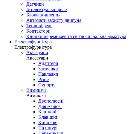
Датчики
Інтелектуальні реле
Блоки живлення
Автомати захисту двигуна
Теплові реле
Контактори
Кнопки перемикачі та світлосигнальна арматура
Електрофурнітура
Електрофурнітура
Аксесуари
Аксесуари
Адаптери
Заглушки
Накладки
Різне
Супорта
Вимикачі
Вимикачі
Двополюсні
Для жалюзі
Карткові
Клавішні
Кнопкові
На шнурі
Перемикачи