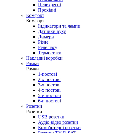
Перехресні
Прохідні
Комфорт
Комфорт
Індикатори та лампи
Датчики руху
Димери
Різне
Реле часу
Термостати
Накладні коробки
Рамки
Рамки
1-постові
2-х постові
3-х постові
4-х постові
5-и постові
6-и постові
Розетки
Розетки
USB розетки
Аудіо-відео розетки
Комп'ютерні розетки
Розетки TV-R-SAT