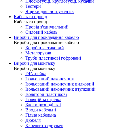
Плоскогубці, круглогубці, кусачки
Тестери
Ящики для інструментів
Кабель та провід
Кабель та провід
Провід з'єднувальний
Силовий кабель
Вироби для прокладання кабелю
Вироби для прокладання кабелю
Короб пластиковий
Металорукав
Труби пластикові гофровані
Вироби для монтажу
Вироби для монтажу
DIN-рейка
Ізольований наконечник
Ізольований наконечник вилковий
Ізольований наконечник втулковий
Ізолятори пластикові
Ізоляційна стрічка
Блоки розподільчі
Вводи кабельні
Гільза кабельна
Дюбеля
Кабельнi з'єднувачi