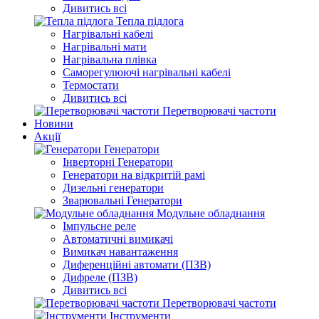
Дивитись всі
Тепла підлога
Нагрівальні кабелі
Нагрівальні мати
Нагрівальна плівка
Саморегулюючі нагрівальні кабелі
Термостати
Дивитись всі
Перетворювачі частоти
Новини
Акції
Генератори
Інверторні Генератори
Генератори на відкритій рамі
Дизельні генератори
Зварювальні Генератори
Модульне обладнання
Імпульсне реле
Автоматичні вимикачі
Вимикач навантаження
Диференційні автомати (ПЗВ)
Дифреле (ПЗВ)
Дивитись всі
Перетворювачі частоти
Інструменти