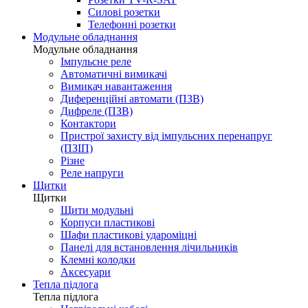
Силові розетки
Телефонні розетки
Модульне обладнання
Модульне обладнання
Імпульсне реле
Автоматичні вимикачі
Вимикач навантаження
Диференційні автомати (ПЗВ)
Дифреле (ПЗВ)
Контактори
Пристрої захисту від імпульсних перенапруг
(ПЗІП)
Різне
Реле напруги
Щитки
Щитки
Щити модульні
Корпуси пластикові
Шафи пластикові удароміцні
Панелі для встановлення лічильників
Клемні колодки
Аксесуари
Тепла підлога
Тепла підлога