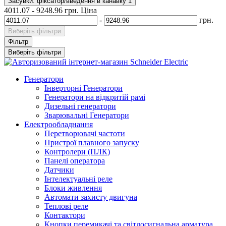
Засувки. фіксатор/введення в канавку
1
4011.07
-
9248.96
грн.
Ціна
-
грн.
Виберіть фільтри
Фільтр
Виберіть фільтри
Генератори
Інверторні Генератори
Генератори на відкритій рамі
Дизельні генератори
Зварювальні Генератори
Електрообладнання
Перетворювачі частоти
Пристрої плавного запуску
Контролери (ПЛК)
Панелі оператора
Датчики
Інтелектуальні реле
Блоки живлення
Автомати захисту двигуна
Теплові реле
Контактори
Кнопки перемикачі та світлосигнальна арматура