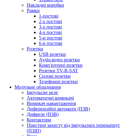
Накладні коробки
Рамки
1-постові
2-х постові
3-х постові
4-х постові
5-и постові
6-и постові
Розетки
USB розетки
Аудіо-відео розетки
Комп'ютерні розетки
Розетки TV-R-SAT
Силові розетки
Телефонні розетки
Модульне обладнання
Імпульсне реле
Автоматичні вимикачі
Вимикач навантаження
Диференційні автомати (ПЗВ)
Дифреле (ПЗВ)
Контактори
Пристрої захисту від імпульсних перенапруг
(ПЗІП)