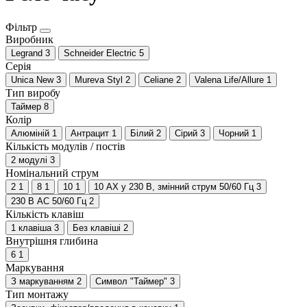
Фільтр
Виробник
Legrand
3
Schneider Electric
5
Серія
Unica New
3
Mureva Styl
2
Celiane
2
Valena Life/Allure
1
Тип виробу
Таймер
8
Колір
Алюміній
1
Антрацит
1
Білий
2
Сірий
3
Чорний
1
Кількість модулів / постів
2 модулі
3
Номінальний струм
2
1
8
1
10
1
10 АХ у 230 В, змінний струм 50/60 Гц
3
230 В АС 50/60 Гц
2
Кількість клавіш
1 клавіша
3
Без клавіші
2
Внутрішня глибина
6
1
Маркування
З маркуванням
2
Символ "Таймер"
3
Тип монтажу