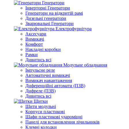
Генератори
Інверторні Генератори
Генератори на відкритій рамі
Дизельні генератори
Зварювальні Генератори
Електрофурнітура
Аксесуари
Вимикачі
Комфорт
Накладні коробки
Рамки
Дивитись всі
Модульне обладнання
Імпульсне реле
Автоматичні вимикачі
Вимикач навантаження
Диференційні автомати (ПЗВ)
Дифреле (ПЗВ)
Дивитись всі
Щитки
Щити модульні
Корпуси пластикові
Шафи пластикові удароміцні
Панелі для встановлення лічильників
Клемні колодки