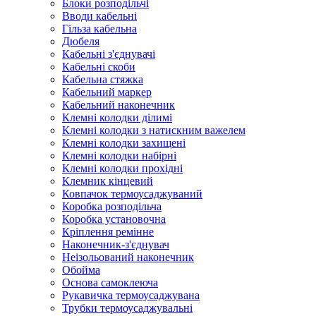
Блоки розподільчі
Вводи кабельні
Гільза кабельна
Дюбеля
Кабельнi з'єднувачi
Кабельні скоби
Кабельна стяжка
Кабельний маркер
Кабельний наконечник
Клемні колодки ділимі
Клемні колодки з натискним важелем
Клемні колодки захищені
Клемні колодки набірні
Клемні колодки прохідні
Клемник кінцевий
Ковпачок термоусаджуваний
Коробка розподільча
Коробка установочна
Кріплення ремінне
Наконечник-з'єднувач
Неізольований наконечник
Обойма
Основа самоклеюча
Рукавичка термоусаджувана
Трубки термоусаджувальні