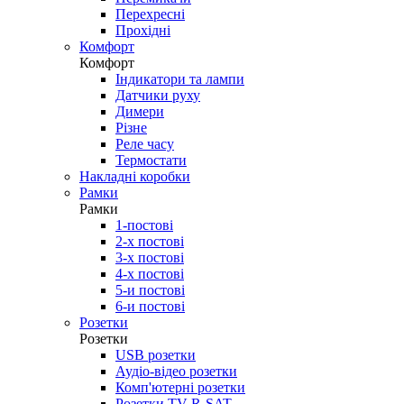
Перехресні
Прохідні
Комфорт
Комфорт
Індикатори та лампи
Датчики руху
Димери
Різне
Реле часу
Термостати
Накладні коробки
Рамки
Рамки
1-постові
2-х постові
3-х постові
4-х постові
5-и постові
6-и постові
Розетки
Розетки
USB розетки
Аудіо-відео розетки
Комп'ютерні розетки
Розетки TV-R-SAT