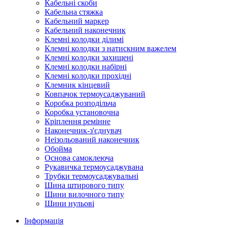
Кабельні скоби
Кабельна стяжка
Кабельний маркер
Кабельний наконечник
Клемні колодки ділимі
Клемні колодки з натискним важелем
Клемні колодки захищені
Клемні колодки набірні
Клемні колодки прохідні
Клемник кінцевий
Ковпачок термоусаджуваний
Коробка розподільча
Коробка установочна
Кріплення ремінне
Наконечник-з'єднувач
Неізольований наконечник
Обойма
Основа самоклеюча
Рукавичка термоусаджувана
Трубки термоусаджувальні
Шина штирового типу
Шини вилочного типу
Шини нульові
Інформація