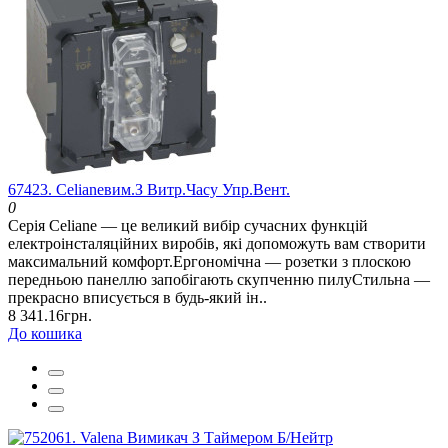
67423. Celianeвим.З Витр.Часу Упр.Вент.
0
Серія Celiane — це великий вибір сучасних функцій
електроінсталяційних виробів, які допоможуть вам створити
максимальний комфорт.Ергономічна — розетки з плоскою
передньою панеллю запобігають скупченню пилуСтильна —
прекрасно вписується в будь-який ін..
8 341.16грн.
До кошика