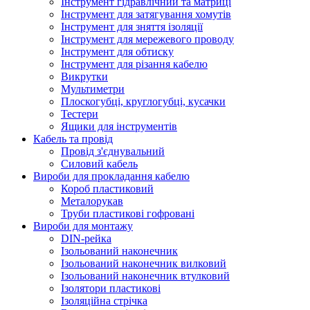
Інструмент гідравлічний та матриці
Інструмент для затягування хомутів
Інструмент для зняття ізоляції
Інструмент для мережевого проводу
Інструмент для обтиску
Інструмент для різання кабелю
Викрутки
Мультиметри
Плоскогубці, круглогубці, кусачки
Тестери
Ящики для інструментів
Кабель та провід
Провід з'єднувальний
Силовий кабель
Вироби для прокладання кабелю
Короб пластиковий
Металорукав
Труби пластикові гофровані
Вироби для монтажу
DIN-рейка
Ізольований наконечник
Ізольований наконечник вилковий
Ізольований наконечник втулковий
Ізолятори пластикові
Ізоляційна стрічка