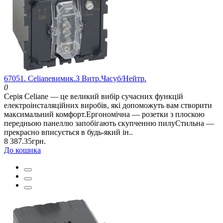
67051. Celianeвимик.З Витр.Часуб/Нейтр.
0
Серія Celiane — це великий вибір сучасних функцій
електроінсталяційних виробів, які допоможуть вам створити
максимальний комфорт.Ергономічна — розетки з плоскою
передньою панеллю запобігають скупченню пилуСтильна —
прекрасно вписується в будь-який ін..
8 387.35грн.
До кошика