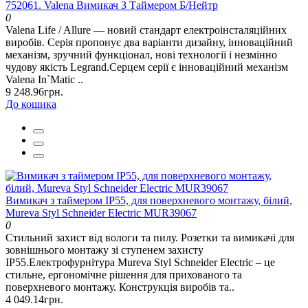
752061. Valena Вимикач З Таймером Б/Нейтр
0
Valena Life / Allure — новий стандарт електроінсталяційних
виробів. Серія пропонує два варіанти дизайну, інноваційний
механізм, зручний функціонал, нові технології і незмінно
чудову якість Legrand.Серцем серії є інноваційний механізм
Valena In`Matic ..
9 248.96грн.
До кошика
Вимикач з таймером IP55, для поверхневого монтажу, білий,
Mureva Styl Schneider Electric MUR39067
0
Cтильний захист від вологи та пилу. Розетки та вимикачі для
зовнішнього монтажу зі ступенем захисту
ІР55.Електрофурнітура Mureva Styl Schneider Electric – це
стильне, ергономічне рішення для прихованого та
поверхневого монтажу. Конструкція виробів та..
4 049.14грн.