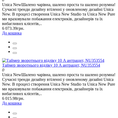
Unica NewШалено чарівна, шалено проста та шалено розумна!
Сучасні тренди дизайну втіленні у оновленому дизайні Unica
New. В процесі створення Unica New Studio та Unica New Pure
ми враховували побажання електриків, дизайнерів та їх
вибагливих клієнтів,..
6 073.39грн.
До кошика
Таймер зворотнього відліку 10 A антрацит, NU353554
0
Unica NewШалено чарівна, шалено проста та шалено розумна!
Сучасні тренди дизайну втіленні у оновленому дизайні Unica
New. В процесі створення Unica New Studio та Unica New Pure
ми враховували побажання електриків, дизайнерів та їх
вибагливих клієнтів,..
6 015.98грн.
До кошика