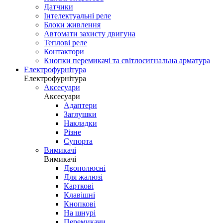
Датчики
Інтелектуальні реле
Блоки живлення
Автомати захисту двигуна
Теплові реле
Контактори
Кнопки перемикачі та світлосигнальна арматура
Електрофурнітура
Електрофурнітура
Аксесуари
Аксесуари
Адаптери
Заглушки
Накладки
Різне
Супорта
Вимикачі
Вимикачі
Двополюсні
Для жалюзі
Карткові
Клавішні
Кнопкові
На шнурі
Перемикачи