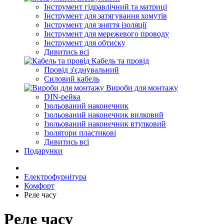
Інструмент гідравлічний та матриці
Інструмент для затягування хомутів
Інструмент для зняття ізоляції
Інструмент для мережевого проводу
Інструмент для обтиску
Дивитись всі
Кабель та провід
Провід з'єднувальний
Силовий кабель
Вироби для монтажу
DIN-рейка
Ізольований наконечник
Ізольований наконечник вилковий
Ізольований наконечник втулковий
Ізолятори пластикові
Дивитись всі
Подарунки
Електрофурнітура
Комфорт
Реле часу
Реле часу