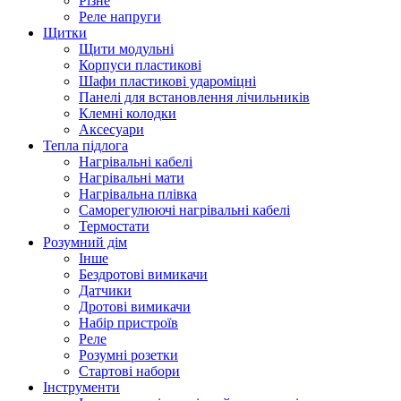
Різне
Реле напруги
Щитки
Щити модульні
Корпуси пластикові
Шафи пластикові удароміцні
Панелі для встановлення лічильників
Клемні колодки
Аксесуари
Тепла підлога
Нагрівальні кабелі
Нагрівальні мати
Нагрівальна плівка
Саморегулюючі нагрівальні кабелі
Термостати
Розумний дім
Інше
Бездротові вимикачи
Датчики
Дротові вимикачи
Набір пристроїв
Реле
Розумні розетки
Стартові набори
Інструменти