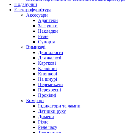
Подарунки
Електрофурнітура
Аксесуари
Адаптери
Заглушки
Накладки
Різне
Супорта
Вимикачі
Двополюсні
Для жалюзі
Карткові
Клавішні
Кнопкові
На шнурі
Перемикачи
Перехресні
Прохідні
Комфорт
Індикатори та лампи
Датчики руху
Димери
Різне
Реле часу
Термостати