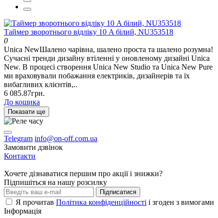
Таймер зворотнього відліку 10 A білий, NU353518
0
Unica NewШалено чарівна, шалено проста та шалено розумна!
Сучасні тренди дизайну втіленні у оновленому дизайні Unica
New. В процесі створення Unica New Studio та Unica New Pure
ми враховували побажання електриків, дизайнерів та їх
вибагливих клієнтів,..
6 085.87грн.
До кошика
Показати ще
Telegram
info@on-off.com.ua
Замовити дзвінок
Контакти
Хочете дізнаватися першим про акції і знижки?
Підпишіться на нашу розсилку
Підписатися
Я прочитав
Політика конфіденційності
і згоден з вимогами
Інформація