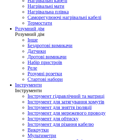
Нагрівальні кабелі
Нагрівальні мати
Нагрівальна плівка
Саморегулюючі нагрівальні кабелі
Термостати
Розумний дім
Розумний дім
Інше
Бездротові вимикачи
Датчики
Дротові вимикачи
Набір пристроїв
Реле
Розумні розетки
Стартові набори
Інструменти
Інструменти
Інструмент гідравлічний та матриці
Інструмент для затягування хомутів
Інструмент для зняття ізоляції
Інструмент для мережевого проводу
Інструмент для обтиску
Інструмент для різання кабелю
Викрутки
Мультиметри