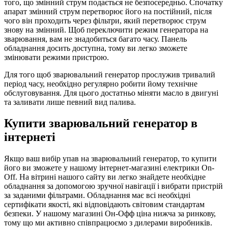
того, що змінний струм подається не безпосередньо. Спочатку
апарат змінний струм перетворює його на постійний, після
чого він проходить через фільтри, який перетворює струм
знову на змінний. Щоб переключити режим генератора на
зварювання, вам не знадобиться багато часу. Панель
обладнання досить доступна, тому ви легко зможете
змінювати режими пристрою.
Для того щоб зварювальний генератор прослужив тривалий
період часу, необхідно регулярно робити йому технічне
обслуговування. Для цього достатньо міняти масло в двигуні
та заливати лише певний вид палива.
Купити зварювальний генератор в
інтернеті
Якщо ваш вибір упав на зварювальний генератор, то купити
його ви зможете у нашому інтернет-магазині електрики On-
Off. На вітрині нашого сайту ви легко знайдете необхідне
обладнання за допомогою зручної навігації і вибрати пристрій
за заданими фільтрами. Обладнання має всі необхідні
сертифікати якості, які відповідають світовим стандартам
безпеки. У нашому магазині Он-Офф ціна нижча за ринкову,
тому що ми активно співпрацюємо з дилерами виробників.