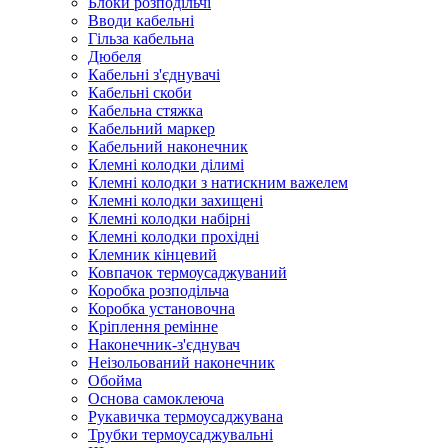
Блоки розподільчі
Вводи кабельні
Гільза кабельна
Дюбеля
Кабельнi з'єднувачi
Кабельні скоби
Кабельна стяжка
Кабельний маркер
Кабельний наконечник
Клемні колодки ділимі
Клемні колодки з натискним важелем
Клемні колодки захищені
Клемні колодки набірні
Клемні колодки прохідні
Клемник кінцевий
Ковпачок термоусаджуваний
Коробка розподільча
Коробка установочна
Кріплення ремінне
Наконечник-з'єднувач
Неізольований наконечник
Обойма
Основа самоклеюча
Рукавичка термоусаджувана
Трубки термоусаджувальні