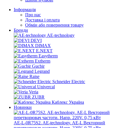
Інформація
Про нас
Доставка і оплата
Обмін або повернення товару
Бренди
AE-technology
DEVI
DIMAX
E.NEXT
Easytherm
Extherm
Gucbir
Legrand
Raise
Schneider Electric
Univercal
Veria
ZUBR
Каблекс Україна
Новинки
AE-L-0R75S2. AE-technology. AE-L Векторний
перетворювач частоти. Напр. 220V. 0,75 кВт