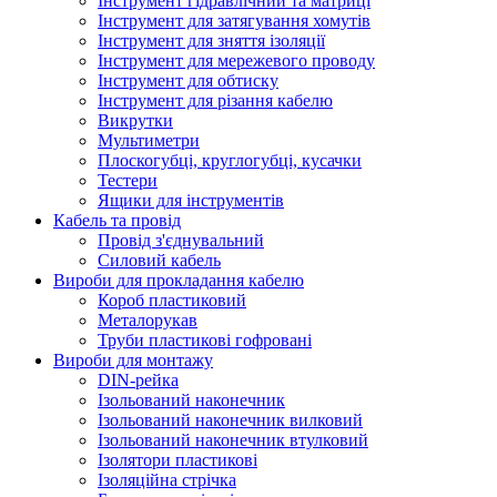
Інструмент гідравлічний та матриці
Інструмент для затягування хомутів
Інструмент для зняття ізоляції
Інструмент для мережевого проводу
Інструмент для обтиску
Інструмент для різання кабелю
Викрутки
Мультиметри
Плоскогубці, круглогубці, кусачки
Тестери
Ящики для інструментів
Кабель та провід
Провід з'єднувальний
Силовий кабель
Вироби для прокладання кабелю
Короб пластиковий
Металорукав
Труби пластикові гофровані
Вироби для монтажу
DIN-рейка
Ізольований наконечник
Ізольований наконечник вилковий
Ізольований наконечник втулковий
Ізолятори пластикові
Ізоляційна стрічка