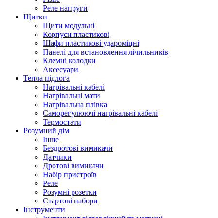
Реле напруги
Щитки
Щити модульні
Корпуси пластикові
Шафи пластикові удароміцні
Панелі для встановлення лічильників
Клемні колодки
Аксесуари
Тепла підлога
Нагрівальні кабелі
Нагрівальні мати
Нагрівальна плівка
Саморегулюючі нагрівальні кабелі
Термостати
Розумний дім
Інше
Бездротові вимикачи
Датчики
Дротові вимикачи
Набір пристроїв
Реле
Розумні розетки
Стартові набори
Інструменти