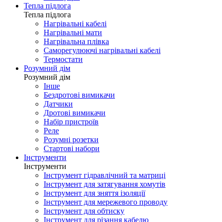
Тепла підлога
Тепла підлога
Нагрівальні кабелі
Нагрівальні мати
Нагрівальна плівка
Саморегулюючі нагрівальні кабелі
Термостати
Розумний дім
Розумний дім
Інше
Бездротові вимикачи
Датчики
Дротові вимикачи
Набір пристроїв
Реле
Розумні розетки
Стартові набори
Інструменти
Інструменти
Інструмент гідравлічний та матриці
Інструмент для затягування хомутів
Інструмент для зняття ізоляції
Інструмент для мережевого проводу
Інструмент для обтиску
Інструмент для різання кабелю