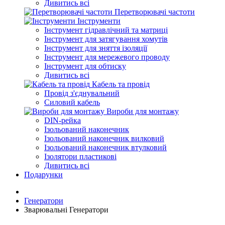
Дивитись всі
Перетворювачі частоти
Інструменти
Інструмент гідравлічний та матриці
Інструмент для затягування хомутів
Інструмент для зняття ізоляції
Інструмент для мережевого проводу
Інструмент для обтиску
Дивитись всі
Кабель та провід
Провід з'єднувальний
Силовий кабель
Вироби для монтажу
DIN-рейка
Ізольований наконечник
Ізольований наконечник вилковий
Ізольований наконечник втулковий
Ізолятори пластикові
Дивитись всі
Подарунки
Генератори
Зварювальні Генератори