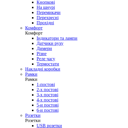
Кнопкові
На шнурі
Перемикачи
Перехресні
Прохідні
Комфорт
Комфорт
Індикатори та лампи
Датчики руху
Димери
Різне
Реле часу
Термостати
Накладні коробки
Рамки
Рамки
1-постові
2-х постові
3-х постові
4-х постові
5-и постові
6-и постові
Розетки
Розетки
USB розетки