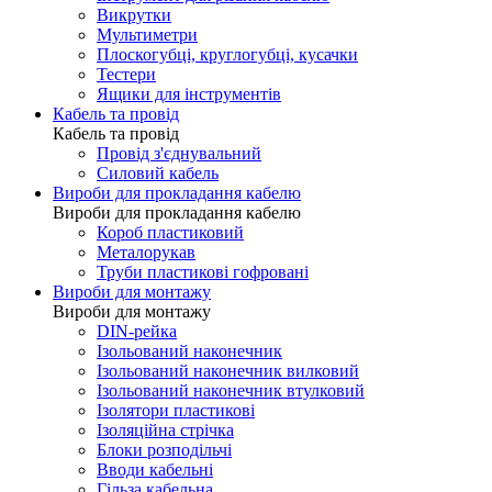
Викрутки
Мультиметри
Плоскогубці, круглогубці, кусачки
Тестери
Ящики для інструментів
Кабель та провід
Кабель та провід
Провід з'єднувальний
Силовий кабель
Вироби для прокладання кабелю
Вироби для прокладання кабелю
Короб пластиковий
Металорукав
Труби пластикові гофровані
Вироби для монтажу
Вироби для монтажу
DIN-рейка
Ізольований наконечник
Ізольований наконечник вилковий
Ізольований наконечник втулковий
Ізолятори пластикові
Ізоляційна стрічка
Блоки розподільчі
Вводи кабельні
Гільза кабельна