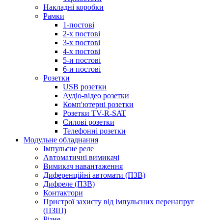
Накладні коробки
Рамки
1-постові
2-х постові
3-х постові
4-х постові
5-и постові
6-и постові
Розетки
USB розетки
Аудіо-відео розетки
Комп'ютерні розетки
Розетки TV-R-SAT
Силові розетки
Телефонні розетки
Модульне обладнання
Імпульсне реле
Автоматичні вимикачі
Вимикач навантаження
Диференційні автомати (ПЗВ)
Дифреле (ПЗВ)
Контактори
Пристрої захисту від імпульсних перенапруг
(ПЗІП)
Різне