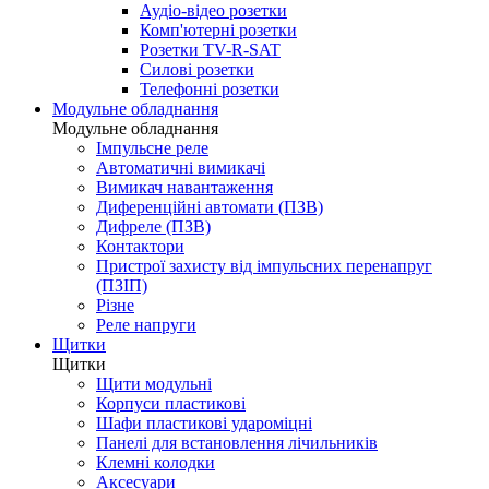
Аудіо-відео розетки
Комп'ютерні розетки
Розетки TV-R-SAT
Силові розетки
Телефонні розетки
Модульне обладнання
Модульне обладнання
Імпульсне реле
Автоматичні вимикачі
Вимикач навантаження
Диференційні автомати (ПЗВ)
Дифреле (ПЗВ)
Контактори
Пристрої захисту від імпульсних перенапруг
(ПЗІП)
Різне
Реле напруги
Щитки
Щитки
Щити модульні
Корпуси пластикові
Шафи пластикові удароміцні
Панелі для встановлення лічильників
Клемні колодки
Аксесуари