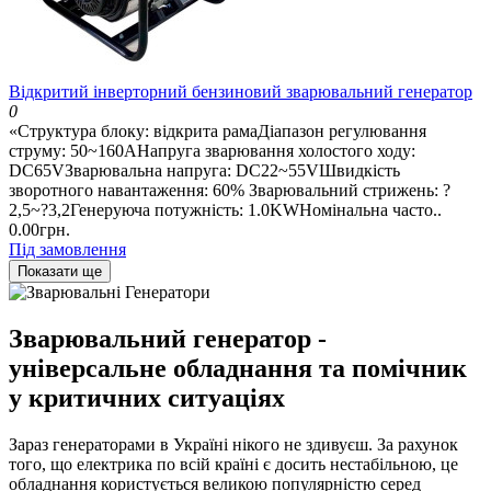
Відкритий інверторний бензиновий зварювальний генератор
0
«Структура блоку: відкрита рамаДіапазон регулювання
струму: 50~160AНапруга зварювання холостого ходу:
DC65VЗварювальна напруга: DC22~55VШвидкість
зворотного навантаження: 60% Зварювальний стрижень: ?
2,5~?3,2Генеруюча потужність: 1.0KWНомінальна часто..
0.00грн.
Під замовлення
Показати ще
Зварювальний генератор -
універсальне обладнання та помічник
у критичних ситуаціях
Зараз генераторами в Україні нікого не здивуєш. За рахунок
того, що електрика по всій країні є досить нестабільною, це
обладнання користується великою популярністю серед