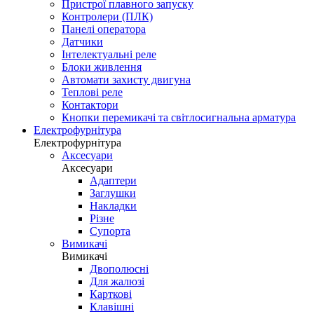
Пристрої плавного запуску
Контролери (ПЛК)
Панелі оператора
Датчики
Інтелектуальні реле
Блоки живлення
Автомати захисту двигуна
Теплові реле
Контактори
Кнопки перемикачі та світлосигнальна арматура
Електрофурнітура
Електрофурнітура
Аксесуари
Аксесуари
Адаптери
Заглушки
Накладки
Різне
Супорта
Вимикачі
Вимикачі
Двополюсні
Для жалюзі
Карткові
Клавішні