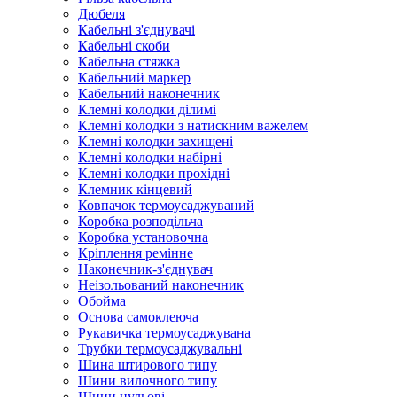
Дюбеля
Кабельнi з'єднувачi
Кабельні скоби
Кабельна стяжка
Кабельний маркер
Кабельний наконечник
Клемні колодки ділимі
Клемні колодки з натискним важелем
Клемні колодки захищені
Клемні колодки набірні
Клемні колодки прохідні
Клемник кінцевий
Ковпачок термоусаджуваний
Коробка розподільча
Коробка установочна
Кріплення ремінне
Наконечник-з'єднувач
Неізольований наконечник
Обойма
Основа самоклеюча
Рукавичка термоусаджувана
Трубки термоусаджувальні
Шина штирового типу
Шини вилочного типу
Шини нульові