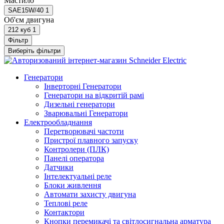
Мастило
SAE15W/40
1
Об'єм двигуна
212 куб
1
Фільтр
Виберіть фільтри
Генератори
Інверторні Генератори
Генератори на відкритій рамі
Дизельні генератори
Зварювальні Генератори
Електрообладнання
Перетворювачі частоти
Пристрої плавного запуску
Контролери (ПЛК)
Панелі оператора
Датчики
Інтелектуальні реле
Блоки живлення
Автомати захисту двигуна
Теплові реле
Контактори
Кнопки перемикачі та світлосигнальна арматура