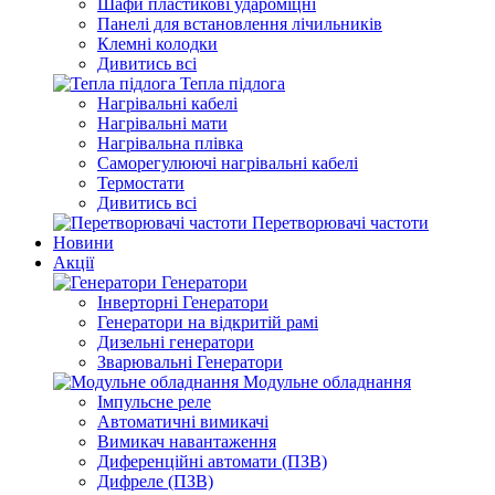
Шафи пластикові удароміцні
Панелі для встановлення лічильників
Клемні колодки
Дивитись всі
Тепла підлога
Нагрівальні кабелі
Нагрівальні мати
Нагрівальна плівка
Саморегулюючі нагрівальні кабелі
Термостати
Дивитись всі
Перетворювачі частоти
Новини
Акції
Генератори
Інверторні Генератори
Генератори на відкритій рамі
Дизельні генератори
Зварювальні Генератори
Модульне обладнання
Імпульсне реле
Автоматичні вимикачі
Вимикач навантаження
Диференційні автомати (ПЗВ)
Дифреле (ПЗВ)