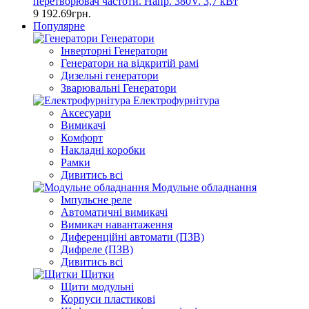
перетворювач частоти. Напр. 380V. 3,7 кВт
9 192.69грн.
Популярне
Генератори
Інверторні Генератори
Генератори на відкритій рамі
Дизельні генератори
Зварювальні Генератори
Електрофурнітура
Аксесуари
Вимикачі
Комфорт
Накладні коробки
Рамки
Дивитись всі
Модульне обладнання
Імпульсне реле
Автоматичні вимикачі
Вимикач навантаження
Диференційні автомати (ПЗВ)
Дифреле (ПЗВ)
Дивитись всі
Щитки
Щити модульні
Корпуси пластикові