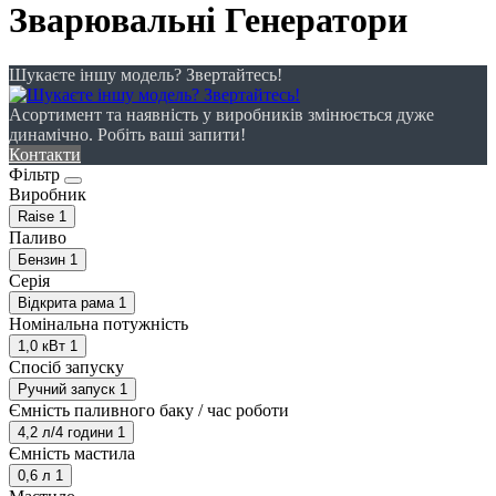
Зварювальні Генератори
Шукаєте іншу модель? Звертайтесь!
Асортимент та наявність у виробників змінюється дуже
динамічно. Робіть ваші запити!
Контакти
Фільтр
Виробник
Raise
1
Паливо
Бензин
1
Серія
Відкрита рама
1
Номінальна потужність
1,0 кВт
1
Спосіб запуску
Ручний запуск
1
Ємність паливного баку / час роботи
4,2 л/4 години
1
Ємність мастила
0,6 л
1