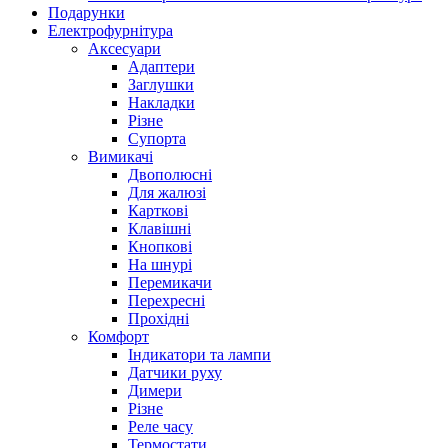
Подарунки
Електрофурнітура
Аксесуари
Адаптери
Заглушки
Накладки
Різне
Супорта
Вимикачі
Двополюсні
Для жалюзі
Карткові
Клавішні
Кнопкові
На шнурі
Перемикачи
Перехресні
Прохідні
Комфорт
Індикатори та лампи
Датчики руху
Димери
Різне
Реле часу
Термостати