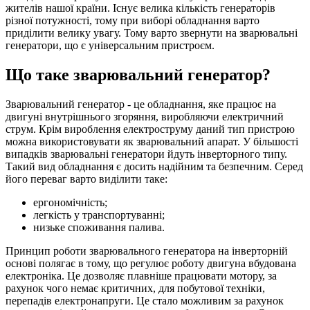
жителів нашої країни. Існує велика кількість генераторів
різної потужності, тому при виборі обладнання варто
приділити велику увагу. Тому варто звернути на зварювальні
генератори, що є універсальним пристроєм.
Що таке зварювальний генератор?
Зварювальний генератор - це обладнання, яке працює на
двигуні внутрішнього згоряння, виробляючи електричний
струм. Крім вироблення електроструму даний тип пристрою
можна використовувати як зварювальний апарат. У більшості
випадків зварювальні генератори йдуть інверторного типу.
Такий вид обладнання є досить надійним та безпечним. Серед
його переваг варто виділити таке:
ергономічність;
легкість у транспортуванні;
низьке споживання палива.
Принцип роботи зварювального генератора на інверторній
основі полягає в тому, що регулює роботу двигуна вбудована
електроніка. Це дозволяє плавніше працювати мотору, за
рахунок чого немає критичних, для побутової техніки,
перепадів електронапруги. Це стало можливим за рахунок