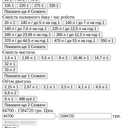
135
1
220
1
275
1
330
1
Показати ще 4
Сховати
Ємність паливного баку / час роботи
20 л
2
140 л / до 5 л на год
1
140 л / до 7 л на год
1
140 л / до 7,6 л на год
1
225 л / до 13,5 л на год
1
240 л / до 23,69 л на год
1
300 л / до 12,3 л на год
1
370 л / до 44,5 л на год
1
470 л / до 53 л на год
1
550 л
1
Показати ще 3
Сховати
Ємність мастила
1,6 л
1
1,65 л
1
5,5 л
1
8 л
2
10,46 л
1
14,7 л
1
32 л
1
33 л
2
Показати ще 1
Сховати
Об'єм двигуна
2,15 л
1
2,67 л
1
3,1 л
1
3,3 л
1
4,1 л
1
4,5 л
1
6,8 л
2
9 л
1
498 куб
2
Показати ще 2
Сховати
84700
-
1584720
грн.
Ціна
-
грн.
Виберіть фільтри