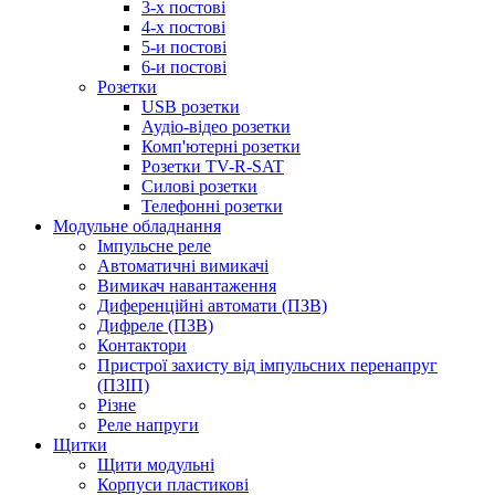
3-х постові
4-х постові
5-и постові
6-и постові
Розетки
USB розетки
Аудіо-відео розетки
Комп'ютерні розетки
Розетки TV-R-SAT
Силові розетки
Телефонні розетки
Модульне обладнання
Імпульсне реле
Автоматичні вимикачі
Вимикач навантаження
Диференційні автомати (ПЗВ)
Дифреле (ПЗВ)
Контактори
Пристрої захисту від імпульсних перенапруг
(ПЗІП)
Різне
Реле напруги
Щитки
Щити модульні
Корпуси пластикові