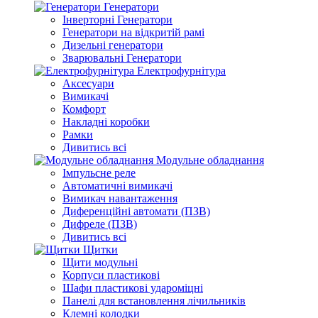
Генератори
Інверторні Генератори
Генератори на відкритій рамі
Дизельні генератори
Зварювальні Генератори
Електрофурнітура
Аксесуари
Вимикачі
Комфорт
Накладні коробки
Рамки
Дивитись всі
Модульне обладнання
Імпульсне реле
Автоматичні вимикачі
Вимикач навантаження
Диференційні автомати (ПЗВ)
Дифреле (ПЗВ)
Дивитись всі
Щитки
Щити модульні
Корпуси пластикові
Шафи пластикові удароміцні
Панелі для встановлення лічильників
Клемні колодки