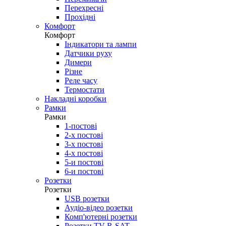
Перехресні
Прохідні
Комфорт
Комфорт
Індикатори та лампи
Датчики руху
Димери
Різне
Реле часу
Термостати
Накладні коробки
Рамки
Рамки
1-постові
2-х постові
3-х постові
4-х постові
5-и постові
6-и постові
Розетки
Розетки
USB розетки
Аудіо-відео розетки
Комп'ютерні розетки
Розетки TV-R-SAT