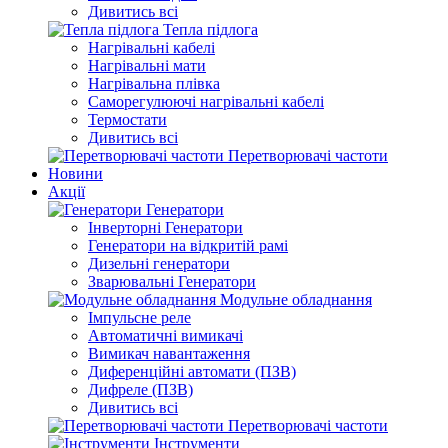
Дивитись всі
Тепла підлога
Нагрівальні кабелі
Нагрівальні мати
Нагрівальна плівка
Саморегулюючі нагрівальні кабелі
Термостати
Дивитись всі
Перетворювачі частоти
Новини
Акції
Генератори
Інверторні Генератори
Генератори на відкритій рамі
Дизельні генератори
Зварювальні Генератори
Модульне обладнання
Імпульсне реле
Автоматичні вимикачі
Вимикач навантаження
Диференційні автомати (ПЗВ)
Дифреле (ПЗВ)
Дивитись всі
Перетворювачі частоти
Інструменти