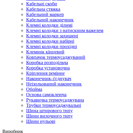
Кабельні скоби
Кабельна стяжка
Кабельний маркер
Кабельний наконечник
Клемні колодки ділимі
Клемні колодки з натискним важелем
Клемні колодки захищені
Клемні колодки набірні
Клемні колодки прохідні
Клемник кінцевий
Ковпачок термоусаджуваний
Коробка розподільча
Коробка установочна
Кріплення ремінне
Наконечник-з'єднувач
Неізольований наконечник
Обойма
Основа самоклеюча
Рукавичка термоусаджувана
Трубки термоусаджувальні
Шина штирового типу
Шини вилочного типу
Шини нульові
Виробник