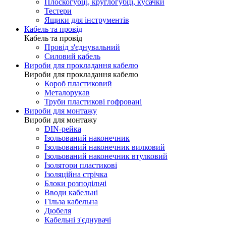
Плоскогубці, круглогубці, кусачки
Тестери
Ящики для інструментів
Кабель та провід
Кабель та провід
Провід з'єднувальний
Силовий кабель
Вироби для прокладання кабелю
Вироби для прокладання кабелю
Короб пластиковий
Металорукав
Труби пластикові гофровані
Вироби для монтажу
Вироби для монтажу
DIN-рейка
Ізольований наконечник
Ізольований наконечник вилковий
Ізольований наконечник втулковий
Ізолятори пластикові
Ізоляційна стрічка
Блоки розподільчі
Вводи кабельні
Гільза кабельна
Дюбеля
Кабельнi з'єднувачi