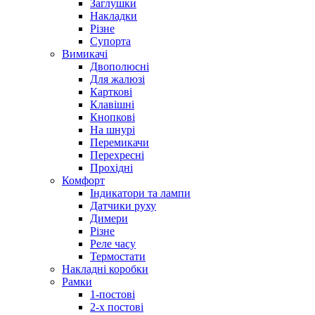
Заглушки
Накладки
Різне
Супорта
Вимикачі
Двополюсні
Для жалюзі
Карткові
Клавішні
Кнопкові
На шнурі
Перемикачи
Перехресні
Прохідні
Комфорт
Індикатори та лампи
Датчики руху
Димери
Різне
Реле часу
Термостати
Накладні коробки
Рамки
1-постові
2-х постові