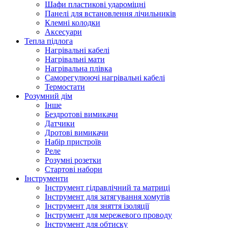
Шафи пластикові удароміцні
Панелі для встановлення лічильників
Клемні колодки
Аксесуари
Тепла підлога
Нагрівальні кабелі
Нагрівальні мати
Нагрівальна плівка
Саморегулюючі нагрівальні кабелі
Термостати
Розумний дім
Інше
Бездротові вимикачи
Датчики
Дротові вимикачи
Набір пристроїв
Реле
Розумні розетки
Стартові набори
Інструменти
Інструмент гідравлічний та матриці
Інструмент для затягування хомутів
Інструмент для зняття ізоляції
Інструмент для мережевого проводу
Інструмент для обтиску