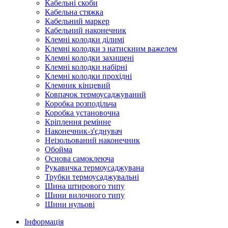
Кабельні скоби
Кабельна стяжка
Кабельний маркер
Кабельний наконечник
Клемні колодки ділимі
Клемні колодки з натискним важелем
Клемні колодки захищені
Клемні колодки набірні
Клемні колодки прохідні
Клемник кінцевий
Ковпачок термоусаджуваний
Коробка розподільча
Коробка установочна
Кріплення ремінне
Наконечник-з'єднувач
Неізольований наконечник
Обойма
Основа самоклеюча
Рукавичка термоусаджувана
Трубки термоусаджувальні
Шина штирового типу
Шини вилочного типу
Шини нульові
Інформація