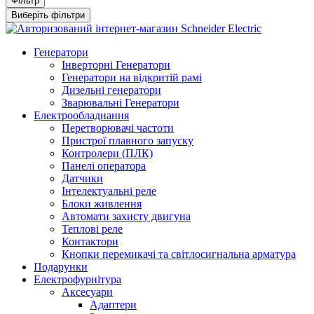
Фільтр
Виберіть фільтри
Генератори
Інверторні Генератори
Генератори на відкритій рамі
Дизельні генератори
Зварювальні Генератори
Електрообладнання
Перетворювачі частоти
Пристрої плавного запуску
Контролери (ПЛК)
Панелі оператора
Датчики
Інтелектуальні реле
Блоки живлення
Автомати захисту двигуна
Теплові реле
Контактори
Кнопки перемикачі та світлосигнальна арматура
Подарунки
Електрофурнітура
Аксесуари
Адаптери