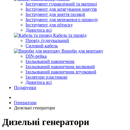
Інструмент гідравлічний та матриці
Інструмент для затягування хомутів
Інструмент для зняття ізоляції
Інструмент для мережевого проводу
Інструмент для обтиску
Дивитись всі
Кабель та провід
Провід з'єднувальний
Силовий кабель
Вироби для монтажу
DIN-рейка
Ізольований наконечник
Ізольований наконечник вилковий
Ізольований наконечник втулковий
Ізолятори пластикові
Дивитись всі
Подарунки
Генератори
Дизельні генератори
Дизельні генератори