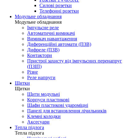
Силові розетки
Телефонні розетки
Модульне обладнання
Модульне обладнання
Імпульсне реле
Автоматичні вимикачі
Вимикач навантаження
Диференційні автомати (ПЗВ)
Дифреле (ПЗВ)
Контактори
Пристрої захисту від імпульсних перенапруг
(ПЗІП)
Різне
Реле напруги
Щитки
Щитки
Щити модульні
Корпуси пластикові
Шафи пластикові удароміцні
Панелі для встановлення лічильників
Клемні колодки
Аксесуари
Тепла підлога
Тепла підлога