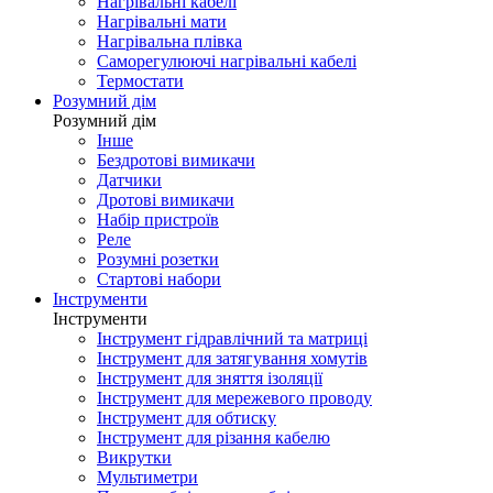
Нагрівальні кабелі
Нагрівальні мати
Нагрівальна плівка
Саморегулюючі нагрівальні кабелі
Термостати
Розумний дім
Розумний дім
Інше
Бездротові вимикачи
Датчики
Дротові вимикачи
Набір пристроїв
Реле
Розумні розетки
Стартові набори
Інструменти
Інструменти
Інструмент гідравлічний та матриці
Інструмент для затягування хомутів
Інструмент для зняття ізоляції
Інструмент для мережевого проводу
Інструмент для обтиску
Інструмент для різання кабелю
Викрутки
Мультиметри