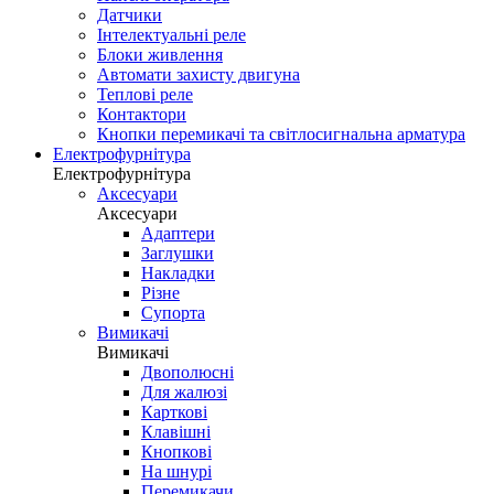
Датчики
Інтелектуальні реле
Блоки живлення
Автомати захисту двигуна
Теплові реле
Контактори
Кнопки перемикачі та світлосигнальна арматура
Електрофурнітура
Електрофурнітура
Аксесуари
Аксесуари
Адаптери
Заглушки
Накладки
Різне
Супорта
Вимикачі
Вимикачі
Двополюсні
Для жалюзі
Карткові
Клавішні
Кнопкові
На шнурі
Перемикачи