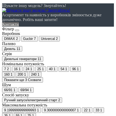
Шукаєте іншу модель? Звертайтесь!
Асортимент та наявність у виробників змінюється дуже
динамічно. Робіть ваші запити!
Контакти
Фільтр
Виробник
DIMAX
2
Gucbir
7
Univercal
2
Паливо
Дизель
11
Серія
Дизельні генератори
11
Номінальна потужність
7
2
16
1
24
1
25
1
40
1
54
1
96
1
160
1
200
1
240
1
Показати ще 3
Сховати
Шум
66/91
1
69/94
1
Спосіб запуску
Ручний запуск/електричний старт
2
Максимальна потужність
9.1999999999999993
1
9.3000000000000007
1
22
1
33
1
35
1
55
1
75
1