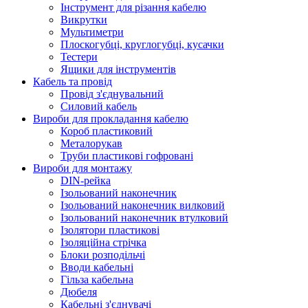
Інструмент для різання кабелю
Викрутки
Мультиметри
Плоскогубці, круглогубці, кусачки
Тестери
Ящики для інструментів
Кабель та провід
Провід з'єднувальний
Силовий кабель
Вироби для прокладання кабелю
Короб пластиковий
Металорукав
Труби пластикові гофровані
Вироби для монтажу
DIN-рейка
Ізольований наконечник
Ізольований наконечник вилковий
Ізольований наконечник втулковий
Ізолятори пластикові
Ізоляційна стрічка
Блоки розподільчі
Вводи кабельні
Гільза кабельна
Дюбеля
Кабельнi з'єднувачi