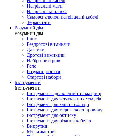
Нагрівальні кабелі
Нагрівальні мати
Нагрівальна плівка
Саморегулюючі нагрівальні кабелі
Термостати
Розумний дім
Розумний дім
Інше
Бездротові вимикачи
Датчики
Дротові вимикачи
Набір пристроїв
Реле
Розумні розетки
Стартові набори
Інструменти
Інструменти
Інструмент гідравлічний та матриці
Інструмент для затягування хомутів
Інструмент для зняття ізоляції
Інструмент для мережевого проводу
Інструмент для обтиску
Інструмент для різання кабелю
Викрутки
Мультиметри