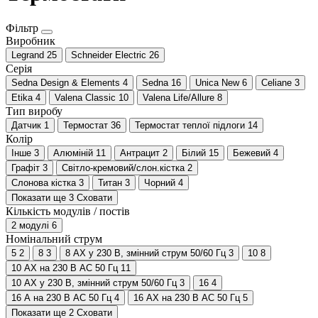
Фільтр
Виробник
Legrand
25
Schneider Electric
26
Серія
Sedna Design & Elements
4
Sedna
16
Unica New
6
Celiane
3
Etika
4
Valena Classic
10
Valena Life/Allure
8
Тип виробу
Датчик
1
Термостат
36
Термостат теплої підлоги
14
Колір
Інше
3
Алюміній
11
Антрацит
2
Білий
15
Бежевий
4
Графіт
3
Світло-кремовий/слон.кістка
2
Слонова кістка
3
Титан
3
Чорний
4
Показати ще 3
Сховати
Кількість модулів / постів
2 модулі
6
Номінальний струм
5
2
8
3
8 АХ у 230 В, змінний струм 50/60 Гц
3
10
8
10 AX на 230 В AC 50 Гц
11
10 АХ у 230 В, змінний струм 50/60 Гц
3
16
4
16 A на 230 В AC 50 Гц
4
16 AX на 230 В AC 50 Гц
5
Показати ще 2
Сховати