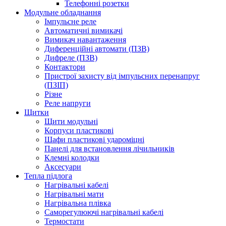
Телефонні розетки
Модульне обладнання
Імпульсне реле
Автоматичні вимикачі
Вимикач навантаження
Диференційні автомати (ПЗВ)
Дифреле (ПЗВ)
Контактори
Пристрої захисту від імпульсних перенапруг
(ПЗІП)
Різне
Реле напруги
Щитки
Щити модульні
Корпуси пластикові
Шафи пластикові удароміцні
Панелі для встановлення лічильників
Клемні колодки
Аксесуари
Тепла підлога
Нагрівальні кабелі
Нагрівальні мати
Нагрівальна плівка
Саморегулюючі нагрівальні кабелі
Термостати