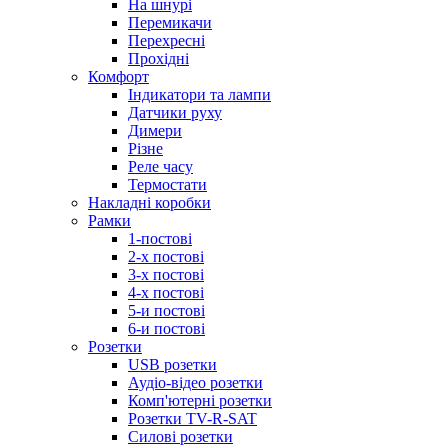
На шнурі
Перемикачи
Перехресні
Прохідні
Комфорт
Індикатори та лампи
Датчики руху
Димери
Різне
Реле часу
Термостати
Накладні коробки
Рамки
1-постові
2-х постові
3-х постові
4-х постові
5-и постові
6-и постові
Розетки
USB розетки
Аудіо-відео розетки
Комп'ютерні розетки
Розетки TV-R-SAT
Силові розетки