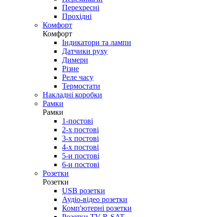
Перехресні
Прохідні
Комфорт
Комфорт
Індикатори та лампи
Датчики руху
Димери
Різне
Реле часу
Термостати
Накладні коробки
Рамки
Рамки
1-постові
2-х постові
3-х постові
4-х постові
5-и постові
6-и постові
Розетки
Розетки
USB розетки
Аудіо-відео розетки
Комп'ютерні розетки
Розетки TV-R-SAT