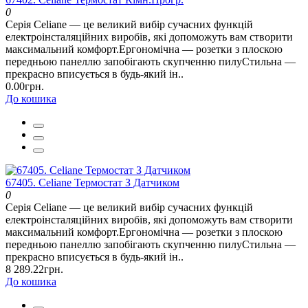
0
Серія Celiane — це великий вибір сучасних функцій
електроінсталяційних виробів, які допоможуть вам створити
максимальний комфорт.Ергономічна — розетки з плоскою
передньою панеллю запобігають скупченню пилуСтильна —
прекрасно вписується в будь-який ін..
0.00грн.
До кошика
67405. Celiane Термостат З Датчиком
0
Серія Celiane — це великий вибір сучасних функцій
електроінсталяційних виробів, які допоможуть вам створити
максимальний комфорт.Ергономічна — розетки з плоскою
передньою панеллю запобігають скупченню пилуСтильна —
прекрасно вписується в будь-який ін..
8 289.22грн.
До кошика