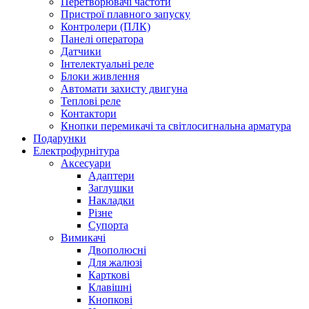
Перетворювачі частоти
Пристрої плавного запуску
Контролери (ПЛК)
Панелі оператора
Датчики
Інтелектуальні реле
Блоки живлення
Автомати захисту двигуна
Теплові реле
Контактори
Кнопки перемикачі та світлосигнальна арматура
Подарунки
Електрофурнітура
Аксесуари
Адаптери
Заглушки
Накладки
Різне
Супорта
Вимикачі
Двополюсні
Для жалюзі
Карткові
Клавішні
Кнопкові