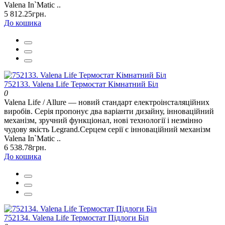
Valena In`Matic ..
5 812.25грн.
До кошика
752133. Valena Life Термостат Кімнатний Біл
0
Valena Life / Allure — новий стандарт електроінсталяційних
виробів. Серія пропонує два варіанти дизайну, інноваційний
механізм, зручний функціонал, нові технології і незмінно
чудову якість Legrand.Серцем серії є інноваційний механізм
Valena In`Matic ..
6 538.78грн.
До кошика
752134. Valena Life Термостат Підлоги Біл