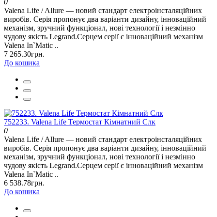
0
Valena Life / Allure — новий стандарт електроінсталяційних
виробів. Серія пропонує два варіанти дизайну, інноваційний
механізм, зручний функціонал, нові технології і незмінно
чудову якість Legrand.Серцем серії є інноваційний механізм
Valena In`Matic ..
7 265.30грн.
До кошика
752233. Valena Life Термостат Кімнатний Слк
0
Valena Life / Allure — новий стандарт електроінсталяційних
виробів. Серія пропонує два варіанти дизайну, інноваційний
механізм, зручний функціонал, нові технології і незмінно
чудову якість Legrand.Серцем серії є інноваційний механізм
Valena In`Matic ..
6 538.78грн.
До кошика