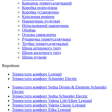
Ковпачок термоусаджуваний
Коробка розподільча
Коробка установочна
Кріплення ремінне
Наконечник-з'єднувач
Неізольований наконечник
Обойма
Основа самоклеюча
Рукавичка термоусаджувана
Трубки термоусаджувальні
Шина штирового типу
Шини вилочного типу
Шини нульові
Виробник
Термостати комфорт Legrand
Термостати комфорт Schneider Electric
Термостати комфорт Sedna Design & Elements Schneider
Electric
Термостати комфорт Sedna Schneider Electric
Термостати комфорт Valena Life/Allure Legrand
Термостати комфорт Valena Classic Legrand
Термостати комфорт Etika Legrand