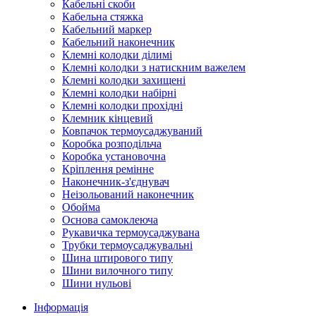
Кабельні скоби
Кабельна стяжка
Кабельний маркер
Кабельний наконечник
Клемні колодки ділимі
Клемні колодки з натискним важелем
Клемні колодки захищені
Клемні колодки набірні
Клемні колодки прохідні
Клемник кінцевий
Ковпачок термоусаджуваний
Коробка розподільча
Коробка установочна
Кріплення ремінне
Наконечник-з'єднувач
Неізольований наконечник
Обойма
Основа самоклеюча
Рукавичка термоусаджувана
Трубки термоусаджувальні
Шина штирового типу
Шини вилочного типу
Шини нульові
Інформація