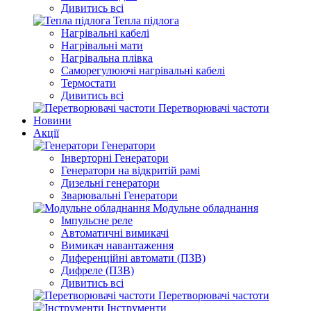
Дивитись всі
Тепла підлога
Нагрівальні кабелі
Нагрівальні мати
Нагрівальна плівка
Саморегулюючі нагрівальні кабелі
Термостати
Дивитись всі
Перетворювачі частоти
Новини
Акції
Генератори
Інверторні Генератори
Генератори на відкритій рамі
Дизельні генератори
Зварювальні Генератори
Модульне обладнання
Імпульсне реле
Автоматичні вимикачі
Вимикач навантаження
Диференційні автомати (ПЗВ)
Дифреле (ПЗВ)
Дивитись всі
Перетворювачі частоти
Інструменти