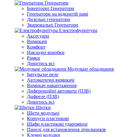
Генератори
Інверторні Генератори
Генератори на відкритій рамі
Дизельні генератори
Зварювальні Генератори
Електрофурнітура
Аксесуари
Вимикачі
Комфорт
Накладні коробки
Рамки
Дивитись всі
Модульне обладнання
Імпульсне реле
Автоматичні вимикачі
Вимикач навантаження
Диференційні автомати (ПЗВ)
Дифреле (ПЗВ)
Дивитись всі
Щитки
Щити модульні
Корпуси пластикові
Шафи пластикові удароміцні
Панелі для встановлення лічильників
Клемні колодки