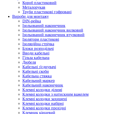
Короб пластиковий
Металорукав
Труби пластикові гофровані
Вироби для монтажу
DIN-рейка
Ізольований наконечник
Ізольований наконечник вилковий
Ізольований наконечник втулковий
Ізолятори пластикові
Ізоляційна стрічка
Блоки розподільчі
Вводи кабельні
Гільза кабельна
Дюбеля
Кабельнi з'єднувачi
Кабельні скоби
Кабельна стяжка
Кабельний маркер
Кабельний наконечник
Клемні колодки ділимі
Клемні колодки з натискним важелем
Клемні колодки захищені
Клемні колодки набірні
Клемні колодки прохідні
Клемник кінцевий