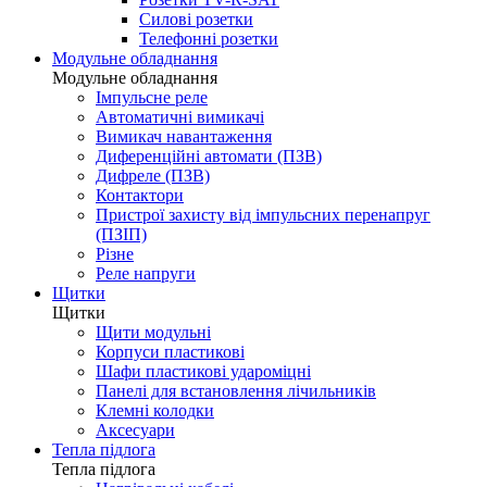
Силові розетки
Телефонні розетки
Модульне обладнання
Модульне обладнання
Імпульсне реле
Автоматичні вимикачі
Вимикач навантаження
Диференційні автомати (ПЗВ)
Дифреле (ПЗВ)
Контактори
Пристрої захисту від імпульсних перенапруг
(ПЗІП)
Різне
Реле напруги
Щитки
Щитки
Щити модульні
Корпуси пластикові
Шафи пластикові удароміцні
Панелі для встановлення лічильників
Клемні колодки
Аксесуари
Тепла підлога
Тепла підлога