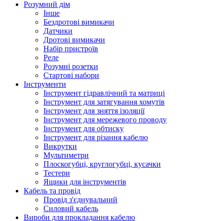
Розумний дім
Інше
Бездротові вимикачи
Датчики
Дротові вимикачи
Набір пристроїв
Реле
Розумні розетки
Стартові набори
Інструменти
Інструмент гідравлічний та матриці
Інструмент для затягування хомутів
Інструмент для зняття ізоляції
Інструмент для мережевого проводу
Інструмент для обтиску
Інструмент для різання кабелю
Викрутки
Мультиметри
Плоскогубці, круглогубці, кусачки
Тестери
Ящики для інструментів
Кабель та провід
Провід з'єднувальний
Силовий кабель
Вироби для прокладання кабелю