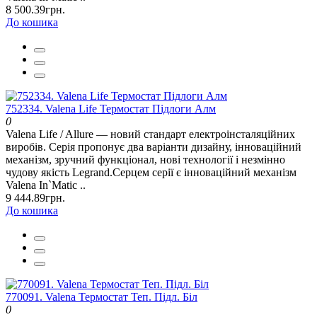
8 500.39грн.
До кошика
752334. Valena Life Термостат Підлоги Алм
0
Valena Life / Allure — новий стандарт електроінсталяційних
виробів. Серія пропонує два варіанти дизайну, інноваційний
механізм, зручний функціонал, нові технології і незмінно
чудову якість Legrand.Серцем серії є інноваційний механізм
Valena In`Matic ..
9 444.89грн.
До кошика
770091. Valena Термостат Теп. Підл. Біл
0