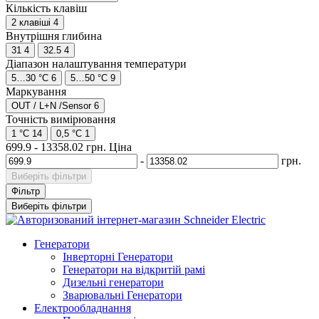
Кількість клавіш
2 клавіші
4
Внутрішня глибина
31
4
32.5
4
Діапазон налаштування температури
5…30 °C
6
5…50 °C
9
Маркування
OUT / L+N /Sensor
6
Точність вимірювання
1 °C
14
0,5 °C
1
699.9
-
13358.02
грн.
Ціна
-
грн.
Виберіть фільтри
Фільтр
Виберіть фільтри
Генератори
Інверторні Генератори
Генератори на відкритій рамі
Дизельні генератори
Зварювальні Генератори
Електрообладнання