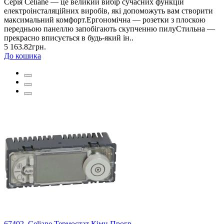
Серія Celiane — це великий вибір сучасних функцій
електроінсталяційних виробів, які допоможуть вам створити
максимальний комфорт.Ергономічна — розетки з плоскою
передньою панеллю запобігають скупченню пилуСтильна —
прекрасно вписується в будь-який ін..
5 163.82грн.
До кошика
67402. Celiane Термостат Кімн.Прогр.