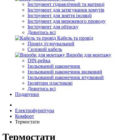
Інструмент гідравлічний та матриці
Інструмент для затягування хомутів
Інструмент для зняття ізоляції
Інструмент для мережевого проводу
Інструмент для обтиску
Дивитись всі
Кабель та провід
Провід з'єднувальний
Силовий кабель
Вироби для монтажу
DIN-рейка
Ізольований наконечник
Ізольований наконечник вилковий
Ізольований наконечник втулковий
Ізолятори пластикові
Дивитись всі
Подарунки
Електрофурнітура
Комфорт
Термостати
Термостати