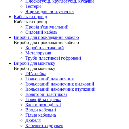
Плоскогубці, круглогубці, кусачки
Тестери
Ящики для інструментів
Кабель та провід
Кабель та провід
Провід з'єднувальний
Силовий кабель
Вироби для прокладання кабелю
Вироби для прокладання кабелю
Короб пластиковий
Металорукав
Труби пластикові гофровані
Вироби для монтажу
Вироби для монтажу
DIN-рейка
Ізольований наконечник
Ізольований наконечник вилковий
Ізольований наконечник втулковий
Ізолятори пластикові
Ізоляційна стрічка
Блоки розподільчі
Вводи кабельні
Гільза кабельна
Дюбеля
Кабельнi з'єднувачi