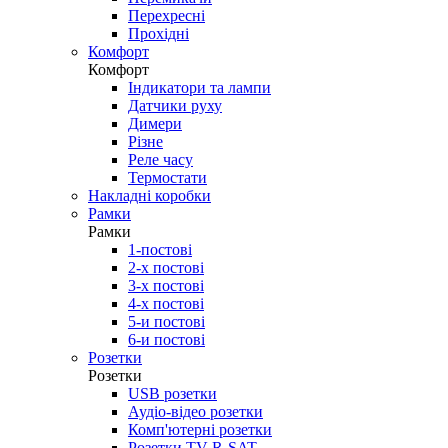
Перехресні
Прохідні
Комфорт
Комфорт
Індикатори та лампи
Датчики руху
Димери
Різне
Реле часу
Термостати
Накладні коробки
Рамки
Рамки
1-постові
2-х постові
3-х постові
4-х постові
5-и постові
6-и постові
Розетки
Розетки
USB розетки
Аудіо-відео розетки
Комп'ютерні розетки
Розетки TV-R-SAT