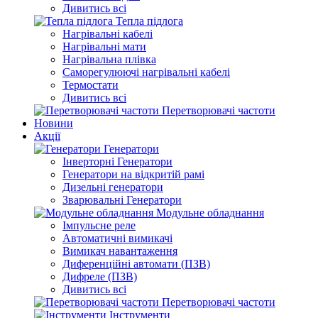
Дивитись всі
Тепла підлога
Нагрівальні кабелі
Нагрівальні мати
Нагрівальна плівка
Саморегулюючі нагрівальні кабелі
Термостати
Дивитись всі
Перетворювачі частоти
Новини
Акції
Генератори
Інверторні Генератори
Генератори на відкритій рамі
Дизельні генератори
Зварювальні Генератори
Модульне обладнання
Імпульсне реле
Автоматичні вимикачі
Вимикач навантаження
Диференційні автомати (ПЗВ)
Дифреле (ПЗВ)
Дивитись всі
Перетворювачі частоти
Інструменти