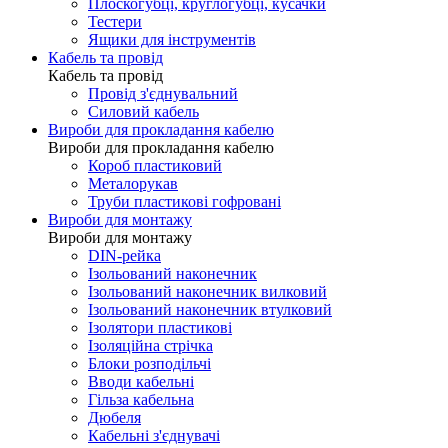
Плоскогубці, круглогубці, кусачки
Тестери
Ящики для інструментів
Кабель та провід
Кабель та провід
Провід з'єднувальний
Силовий кабель
Вироби для прокладання кабелю
Вироби для прокладання кабелю
Короб пластиковий
Металорукав
Труби пластикові гофровані
Вироби для монтажу
Вироби для монтажу
DIN-рейка
Ізольований наконечник
Ізольований наконечник вилковий
Ізольований наконечник втулковий
Ізолятори пластикові
Ізоляційна стрічка
Блоки розподільчі
Вводи кабельні
Гільза кабельна
Дюбеля
Кабельнi з'єднувачi