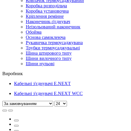
Ковпачок термоусаджуваний
Коробка розподільча
Коробка установочна
Кріплення ремінне
Наконечник-з'єднувач
Неізольований наконечник
Обойма
Основа самоклеюча
Рукавичка термоусаджувана
Трубки термоусаджувальні
Шина штирового типу
Шини вилочного типу
Шини нульові
Виробник
Кабельнi з'єднувачi E.NEXT
Кабельнi з'єднувачi E.NEXT WCC