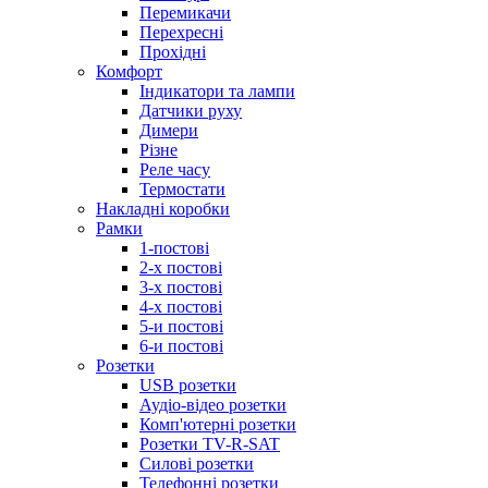
Перемикачи
Перехресні
Прохідні
Комфорт
Індикатори та лампи
Датчики руху
Димери
Різне
Реле часу
Термостати
Накладні коробки
Рамки
1-постові
2-х постові
3-х постові
4-х постові
5-и постові
6-и постові
Розетки
USB розетки
Аудіо-відео розетки
Комп'ютерні розетки
Розетки TV-R-SAT
Силові розетки
Телефонні розетки