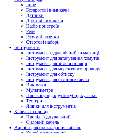
Інше
Бездротові вимикачи
Датчики
Дротові вимикачи
Набір пристроїв
Реле
Розумні розетки
Стартові набори
Інструменти
Інструмент гідравлічний та матриці
Інструмент для затягування хомутів
Інструмент для зняття ізоляції
Інструмент для мережевого проводу
Інструмент для обтиску
Інструмент для різання кабелю
Викрутки
Мультиметри
Плоскогубці, круглогубці, кусачки
Тестери
Ящики для інструментів
Кабель та провід
Провід з'єднувальний
Силовий кабель
Вироби для прокладання кабелю
Короб пластиковий