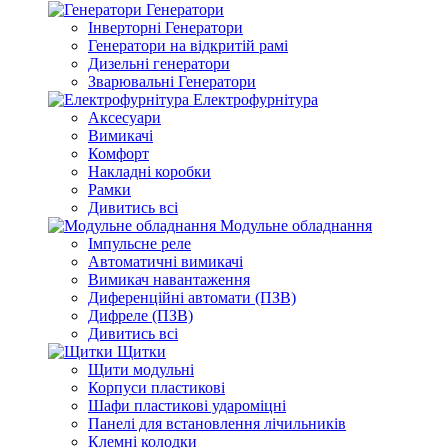
Генератори
Інверторні Генератори
Генератори на відкритій рамі
Дизельні генератори
Зварювальні Генератори
Електрофурнітура
Аксесуари
Вимикачі
Комфорт
Накладні коробки
Рамки
Дивитись всі
Модульне обладнання
Імпульсне реле
Автоматичні вимикачі
Вимикач навантаження
Диференційні автомати (ПЗВ)
Дифреле (ПЗВ)
Дивитись всі
Щитки
Щити модульні
Корпуси пластикові
Шафи пластикові удароміцні
Панелі для встановлення лічильників
Клемні колодки