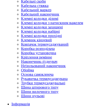
Кабельні скоби
Кабельна стяжка
Кабельний маркер
Кабельний наконечник
Клемні колодки ділимі
Клемні колодки з натискним важелем
Клемні колодки захищені
Клемні колодки набірні
Клемні колодки прохідні
Клемник кінцевий
Ковпачок термоусаджуваний
Коробка розподільча
Коробка установочна
Кріплення ремінне
Наконечник-з'єднувач
Неізольований наконечник
Обойма
Основа самоклеюча
Рукавичка термоусаджувана
Трубки термоусаджувальні
Шина штирового типу
Шини вилочного типу
Шини нульові
Інформація