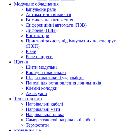
Модульне обладнання
Імпульсне реле
Автоматичні вимикачі
Вимикач навантаження
Диференційні автомати (ПЗВ)
Дифреле (ПЗВ)
Контактори
Пристрої захисту від імпульсних перенапруг
(ПЗІП)
Різне
Реле напруги
Щитки
Щити модульні
Корпуси пластикові
Шафи пластикові удароміцні
Панелі для встановлення лічильників
Клемні колодки
Аксесуари
Тепла підлога
Нагрівальні кабелі
Нагрівальні мати
Нагрівальна плівка
Саморегулюючі нагрівальні кабелі
Термостати
Розумний дім