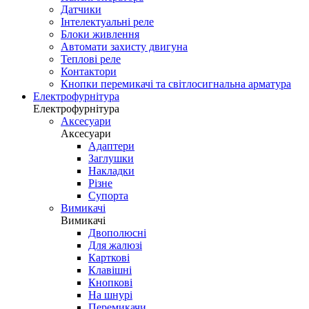
Датчики
Інтелектуальні реле
Блоки живлення
Автомати захисту двигуна
Теплові реле
Контактори
Кнопки перемикачі та світлосигнальна арматура
Електрофурнітура
Електрофурнітура
Аксесуари
Аксесуари
Адаптери
Заглушки
Накладки
Різне
Супорта
Вимикачі
Вимикачі
Двополюсні
Для жалюзі
Карткові
Клавішні
Кнопкові
На шнурі
Перемикачи