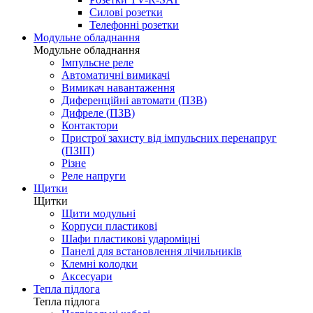
Силові розетки
Телефонні розетки
Модульне обладнання
Модульне обладнання
Імпульсне реле
Автоматичні вимикачі
Вимикач навантаження
Диференційні автомати (ПЗВ)
Дифреле (ПЗВ)
Контактори
Пристрої захисту від імпульсних перенапруг
(ПЗІП)
Різне
Реле напруги
Щитки
Щитки
Щити модульні
Корпуси пластикові
Шафи пластикові удароміцні
Панелі для встановлення лічильників
Клемні колодки
Аксесуари
Тепла підлога
Тепла підлога