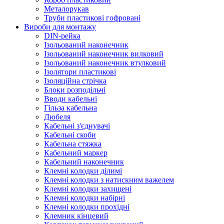
Металорукав
Труби пластикові гофровані
Вироби для монтажу
DIN-рейка
Ізольований наконечник
Ізольований наконечник вилковий
Ізольований наконечник втулковий
Ізолятори пластикові
Ізоляційна стрічка
Блоки розподільчі
Вводи кабельні
Гільза кабельна
Дюбеля
Кабельнi з'єднувачi
Кабельні скоби
Кабельна стяжка
Кабельний маркер
Кабельний наконечник
Клемні колодки ділимі
Клемні колодки з натискним важелем
Клемні колодки захищені
Клемні колодки набірні
Клемні колодки прохідні
Клемник кінцевий