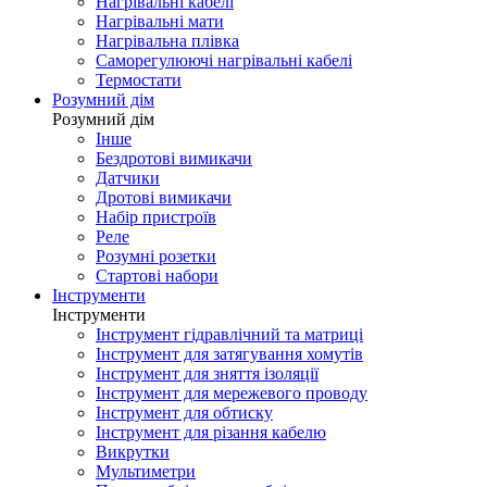
Нагрівальні кабелі
Нагрівальні мати
Нагрівальна плівка
Саморегулюючі нагрівальні кабелі
Термостати
Розумний дім
Розумний дім
Інше
Бездротові вимикачи
Датчики
Дротові вимикачи
Набір пристроїв
Реле
Розумні розетки
Стартові набори
Інструменти
Інструменти
Інструмент гідравлічний та матриці
Інструмент для затягування хомутів
Інструмент для зняття ізоляції
Інструмент для мережевого проводу
Інструмент для обтиску
Інструмент для різання кабелю
Викрутки
Мультиметри