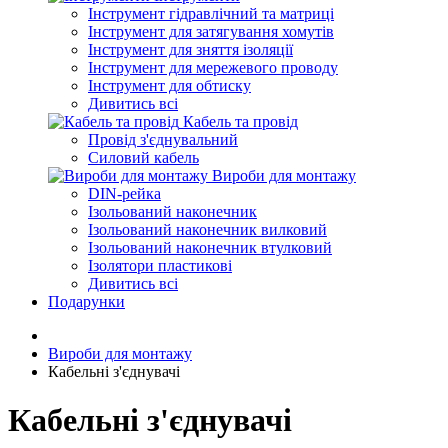
Інструмент гідравлічний та матриці
Інструмент для затягування хомутів
Інструмент для зняття ізоляції
Інструмент для мережевого проводу
Інструмент для обтиску
Дивитись всі
Кабель та провід
Провід з'єднувальний
Силовий кабель
Вироби для монтажу
DIN-рейка
Ізольований наконечник
Ізольований наконечник вилковий
Ізольований наконечник втулковий
Ізолятори пластикові
Дивитись всі
Подарунки
Вироби для монтажу
Кабельнi з'єднувачi
Кабельнi з'єднувачi