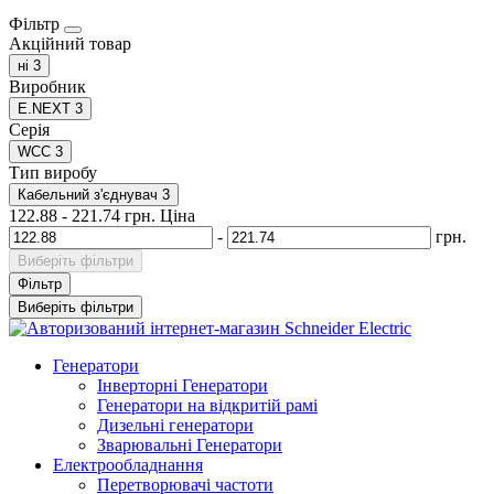
Фільтр
Акційний товар
ні
3
Виробник
E.NEXT
3
Серія
WCC
3
Тип виробу
Кабельний з'єднувач
3
122.88
-
221.74
грн.
Ціна
-
грн.
Виберіть фільтри
Фільтр
Виберіть фільтри
Генератори
Інверторні Генератори
Генератори на відкритій рамі
Дизельні генератори
Зварювальні Генератори
Електрообладнання
Перетворювачі частоти