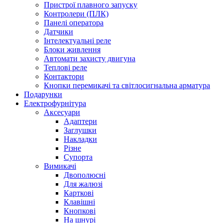
Пристрої плавного запуску
Контролери (ПЛК)
Панелі оператора
Датчики
Інтелектуальні реле
Блоки живлення
Автомати захисту двигуна
Теплові реле
Контактори
Кнопки перемикачі та світлосигнальна арматура
Подарунки
Електрофурнітура
Аксесуари
Адаптери
Заглушки
Накладки
Різне
Супорта
Вимикачі
Двополюсні
Для жалюзі
Карткові
Клавішні
Кнопкові
На шнурі