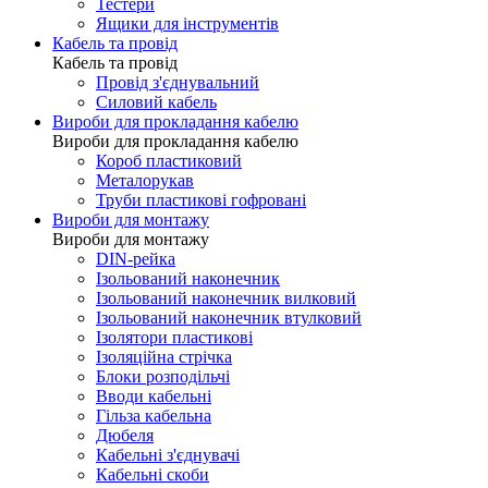
Тестери
Ящики для інструментів
Кабель та провід
Кабель та провід
Провід з'єднувальний
Силовий кабель
Вироби для прокладання кабелю
Вироби для прокладання кабелю
Короб пластиковий
Металорукав
Труби пластикові гофровані
Вироби для монтажу
Вироби для монтажу
DIN-рейка
Ізольований наконечник
Ізольований наконечник вилковий
Ізольований наконечник втулковий
Ізолятори пластикові
Ізоляційна стрічка
Блоки розподільчі
Вводи кабельні
Гільза кабельна
Дюбеля
Кабельнi з'єднувачi
Кабельні скоби