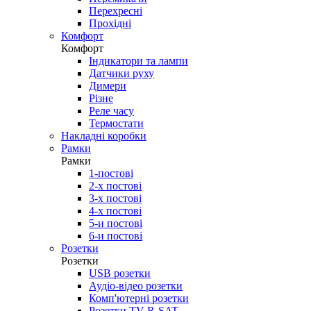
Перехресні
Прохідні
Комфорт
Комфорт
Індикатори та лампи
Датчики руху
Димери
Різне
Реле часу
Термостати
Накладні коробки
Рамки
Рамки
1-постові
2-х постові
3-х постові
4-х постові
5-и постові
6-и постові
Розетки
Розетки
USB розетки
Аудіо-відео розетки
Комп'ютерні розетки
Розетки TV-R-SAT