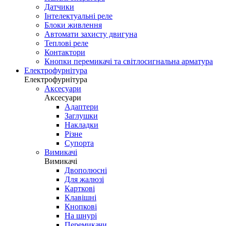
Датчики
Інтелектуальні реле
Блоки живлення
Автомати захисту двигуна
Теплові реле
Контактори
Кнопки перемикачі та світлосигнальна арматура
Електрофурнітура
Електрофурнітура
Аксесуари
Аксесуари
Адаптери
Заглушки
Накладки
Різне
Супорта
Вимикачі
Вимикачі
Двополюсні
Для жалюзі
Карткові
Клавішні
Кнопкові
На шнурі
Перемикачи