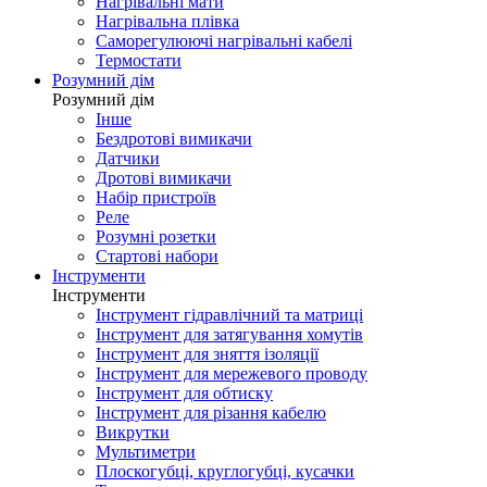
Нагрівальні мати
Нагрівальна плівка
Саморегулюючі нагрівальні кабелі
Термостати
Розумний дім
Розумний дім
Інше
Бездротові вимикачи
Датчики
Дротові вимикачи
Набір пристроїв
Реле
Розумні розетки
Стартові набори
Інструменти
Інструменти
Інструмент гідравлічний та матриці
Інструмент для затягування хомутів
Інструмент для зняття ізоляції
Інструмент для мережевого проводу
Інструмент для обтиску
Інструмент для різання кабелю
Викрутки
Мультиметри
Плоскогубці, круглогубці, кусачки