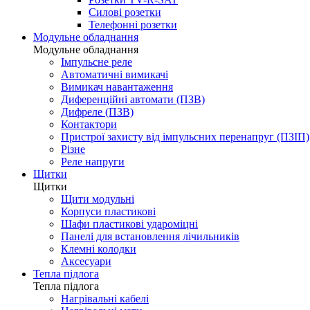
Силові розетки
Телефонні розетки
Модульне обладнання
Модульне обладнання
Імпульсне реле
Автоматичні вимикачі
Вимикач навантаження
Диференційні автомати (ПЗВ)
Дифреле (ПЗВ)
Контактори
Пристрої захисту від імпульсних перенапруг (ПЗІП)
Різне
Реле напруги
Щитки
Щитки
Щити модульні
Корпуси пластикові
Шафи пластикові удароміцні
Панелі для встановлення лічильників
Клемні колодки
Аксесуари
Тепла підлога
Тепла підлога
Нагрівальні кабелі