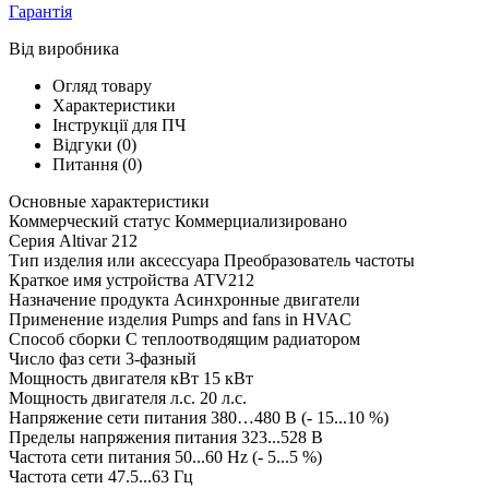
Гарантія
Від виробника
Огляд товару
Характеристики
Інструкції для ПЧ
Відгуки (0)
Питання
(0)
Основные характеристики
Коммерческий статус Коммерциализировано
Серия Altivar 212
Тип изделия или аксессуара Преобразователь частоты
Краткое имя устройства ATV212
Назначение продукта Асинхронные двигатели
Применение изделия Pumps and fans in HVAC
Способ сборки С теплоотводящим радиатором
Число фаз сети 3-фазный
Мощность двигателя кВт 15 кВт
Мощность двигателя л.с. 20 л.с.
Напряжение сети питания 380…480 В (- 15...10 %)
Пределы напряжения питания 323...528 В
Частота сети питания 50...60 Hz (- 5...5 %)
Частота сети 47.5...63 Гц