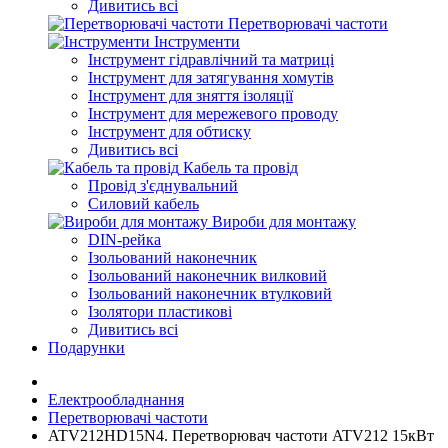
Дивитись всі
Перетворювачі частоти
Інструменти
Інструмент гідравлічний та матриці
Інструмент для затягування хомутів
Інструмент для зняття ізоляції
Інструмент для мережевого проводу
Інструмент для обтиску
Дивитись всі
Кабель та провід
Провід з'єднувальний
Силовий кабель
Вироби для монтажу
DIN-рейка
Ізольований наконечник
Ізольований наконечник вилковий
Ізольований наконечник втулковий
Ізолятори пластикові
Дивитись всі
Подарунки
Електрообладнання
Перетворювачі частоти
ATV212HD15N4. Перетворювач частоти ATV212 15кВт