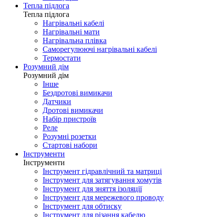
Тепла підлога
Тепла підлога
Нагрівальні кабелі
Нагрівальні мати
Нагрівальна плівка
Саморегулюючі нагрівальні кабелі
Термостати
Розумний дім
Розумний дім
Інше
Бездротові вимикачи
Датчики
Дротові вимикачи
Набір пристроїв
Реле
Розумні розетки
Стартові набори
Інструменти
Інструменти
Інструмент гідравлічний та матриці
Інструмент для затягування хомутів
Інструмент для зняття ізоляції
Інструмент для мережевого проводу
Інструмент для обтиску
Інструмент для різання кабелю