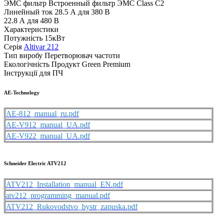
ЭМС фильтр Встроенный фильтр ЭМС Class C2
Линейный ток 28.5 А для 380 В
22.8 А для 480 В
Характеристики
Потужність
15кВт
Серія
Altivar 212
Тип виробу
Перетворювач частоти
Екологічність
Продукт Green Premium
Інструкції для ПЧ
AE-Technology
AE-812_manual_ru.pdf
AE-V912_manual_UA.pdf
AE-V922_manual_UA.pdf
Schneider Electric ATV212
ATV212_Installation_manual_EN.pdf
atv212_programming_manual.pdf
ATV212_Rukovodstvo_bystr_zapuska.pdf