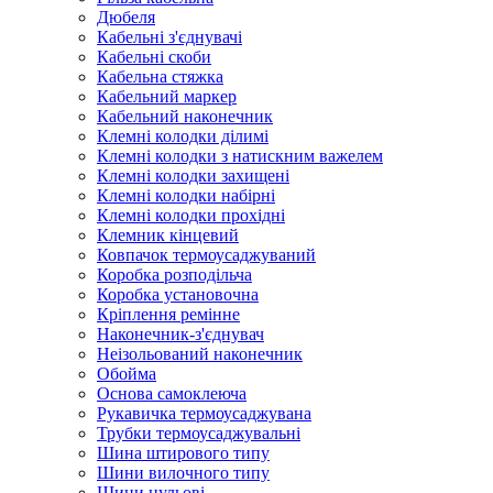
Дюбеля
Кабельнi з'єднувачi
Кабельні скоби
Кабельна стяжка
Кабельний маркер
Кабельний наконечник
Клемні колодки ділимі
Клемні колодки з натискним важелем
Клемні колодки захищені
Клемні колодки набірні
Клемні колодки прохідні
Клемник кінцевий
Ковпачок термоусаджуваний
Коробка розподільча
Коробка установочна
Кріплення ремінне
Наконечник-з'єднувач
Неізольований наконечник
Обойма
Основа самоклеюча
Рукавичка термоусаджувана
Трубки термоусаджувальні
Шина штирового типу
Шини вилочного типу
Шини нульові