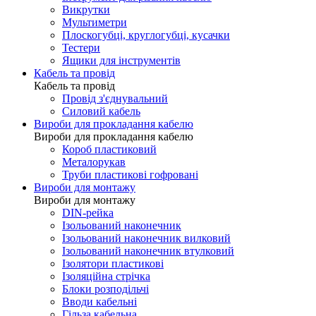
Викрутки
Мультиметри
Плоскогубці, круглогубці, кусачки
Тестери
Ящики для інструментів
Кабель та провід
Кабель та провід
Провід з'єднувальний
Силовий кабель
Вироби для прокладання кабелю
Вироби для прокладання кабелю
Короб пластиковий
Металорукав
Труби пластикові гофровані
Вироби для монтажу
Вироби для монтажу
DIN-рейка
Ізольований наконечник
Ізольований наконечник вилковий
Ізольований наконечник втулковий
Ізолятори пластикові
Ізоляційна стрічка
Блоки розподільчі
Вводи кабельні
Гільза кабельна