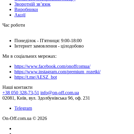
Зворотній зв’язок
Виробники
Акції
Час роботи
Понеділок - П'ятниця: 9:00-18:00
Інтернет замовлення - цілодобово
Ми в соціальних мережах:
https://www.facebook.com/onoffcomua/
https://www.instagram.com/premium_rozetki/
https://t.me/AESZ_bot
Наші контакти
+38 050 328-73-51
info@on-off.com.ua
02081, Київ, вул. Здолбунівська 9б, оф. 231
Telegram
On-Off.com.ua © 2026