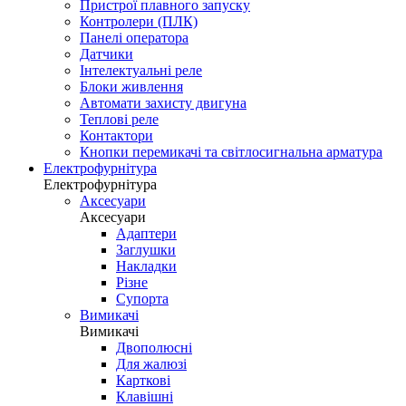
Пристрої плавного запуску
Контролери (ПЛК)
Панелі оператора
Датчики
Інтелектуальні реле
Блоки живлення
Автомати захисту двигуна
Теплові реле
Контактори
Кнопки перемикачі та світлосигнальна арматура
Електрофурнітура
Електрофурнітура
Аксесуари
Аксесуари
Адаптери
Заглушки
Накладки
Різне
Супорта
Вимикачі
Вимикачі
Двополюсні
Для жалюзі
Карткові
Клавішні