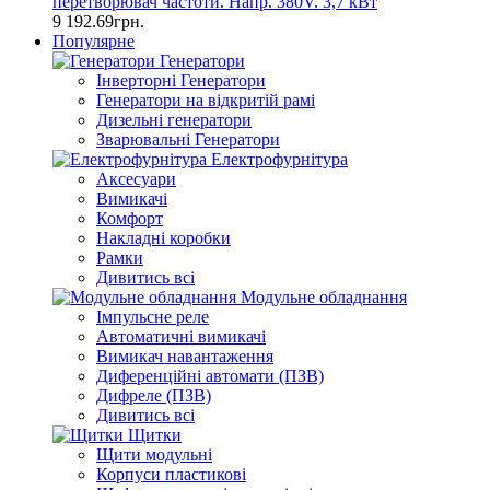
перетворювач частоти. Напр. 380V. 3,7 кВт
9 192.69грн.
Популярне
Генератори
Інверторні Генератори
Генератори на відкритій рамі
Дизельні генератори
Зварювальні Генератори
Електрофурнітура
Аксесуари
Вимикачі
Комфорт
Накладні коробки
Рамки
Дивитись всі
Модульне обладнання
Імпульсне реле
Автоматичні вимикачі
Вимикач навантаження
Диференційні автомати (ПЗВ)
Дифреле (ПЗВ)
Дивитись всі
Щитки
Щити модульні
Корпуси пластикові