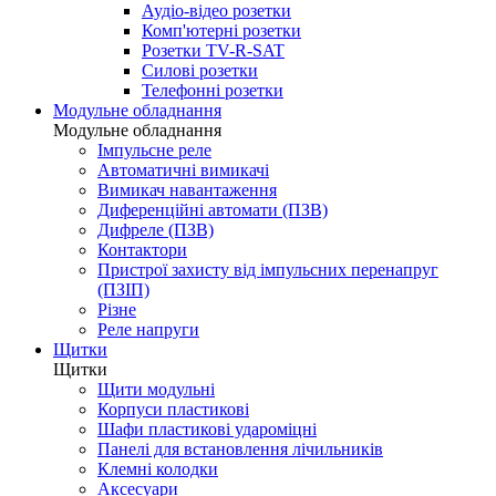
Аудіо-відео розетки
Комп'ютерні розетки
Розетки TV-R-SAT
Силові розетки
Телефонні розетки
Модульне обладнання
Модульне обладнання
Імпульсне реле
Автоматичні вимикачі
Вимикач навантаження
Диференційні автомати (ПЗВ)
Дифреле (ПЗВ)
Контактори
Пристрої захисту від імпульсних перенапруг
(ПЗІП)
Різне
Реле напруги
Щитки
Щитки
Щити модульні
Корпуси пластикові
Шафи пластикові удароміцні
Панелі для встановлення лічильників
Клемні колодки
Аксесуари