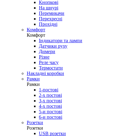
Кнопкові
На шнурі
Перемикачи
Перехресні
Прохідні
Комфорт
Комфорт
Індикатори та лампи
Датчики руху
Димери
Різне
Реле часу
Термостати
Накладні коробки
Рамки
Рамки
1-постові
2-х постові
3-х постові
4-х постові
5-и постові
6-и постові
Розетки
Розетки
USB розетки