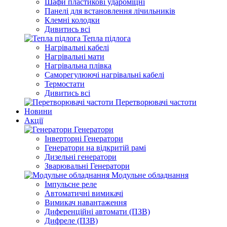
Шафи пластикові удароміцні
Панелі для встановлення лічильників
Клемні колодки
Дивитись всі
Тепла підлога
Нагрівальні кабелі
Нагрівальні мати
Нагрівальна плівка
Саморегулюючі нагрівальні кабелі
Термостати
Дивитись всі
Перетворювачі частоти
Новини
Акції
Генератори
Інверторні Генератори
Генератори на відкритій рамі
Дизельні генератори
Зварювальні Генератори
Модульне обладнання
Імпульсне реле
Автоматичні вимикачі
Вимикач навантаження
Диференційні автомати (ПЗВ)
Дифреле (ПЗВ)