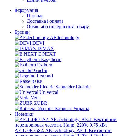
Інформація
Про нас
Доставка і оплата
Обмін або повернення товару
Бренди
AE-technology
DEVI
DIMAX
E.NEXT
Easytherm
Extherm
Gucbir
Legrand
Raise
Schneider Electric
Univercal
Veria
ZUBR
Каблекс Україна
Новинки
AE-L-0R75S2. AE-technology. AE-L Векторний
перетворювач частоти. Напр. 220V. 0,75 кВт