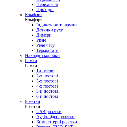
Перехресні
Прохідні
Комфорт
Комфорт
Індикатори та лампи
Датчики руху
Димери
Різне
Реле часу
Термостати
Накладні коробки
Рамки
Рамки
1-постові
2-х постові
3-х постові
4-х постові
5-и постові
6-и постові
Розетки
Розетки
USB розетки
Аудіо-відео розетки
Комп'ютерні розетки
Розетки TV-R-SAT