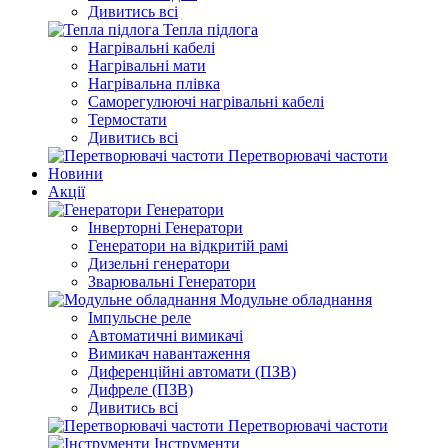
Дивитись всі
Тепла підлога
Нагрівальні кабелі
Нагрівальні мати
Нагрівальна плівка
Саморегулюючі нагрівальні кабелі
Термостати
Дивитись всі
Перетворювачі частоти
Новини
Акції
Генератори
Інверторні Генератори
Генератори на відкритій рамі
Дизельні генератори
Зварювальні Генератори
Модульне обладнання
Імпульсне реле
Автоматичні вимикачі
Вимикач навантаження
Диференційні автомати (ПЗВ)
Дифреле (ПЗВ)
Дивитись всі
Перетворювачі частоти
Інструменти