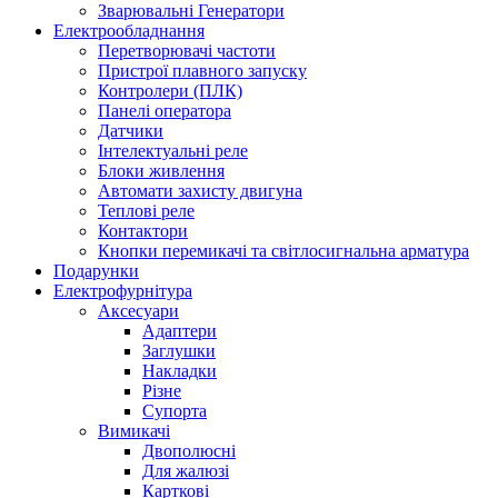
Зварювальні Генератори
Електрообладнання
Перетворювачі частоти
Пристрої плавного запуску
Контролери (ПЛК)
Панелі оператора
Датчики
Інтелектуальні реле
Блоки живлення
Автомати захисту двигуна
Теплові реле
Контактори
Кнопки перемикачі та світлосигнальна арматура
Подарунки
Електрофурнітура
Аксесуари
Адаптери
Заглушки
Накладки
Різне
Супорта
Вимикачі
Двополюсні
Для жалюзі
Карткові