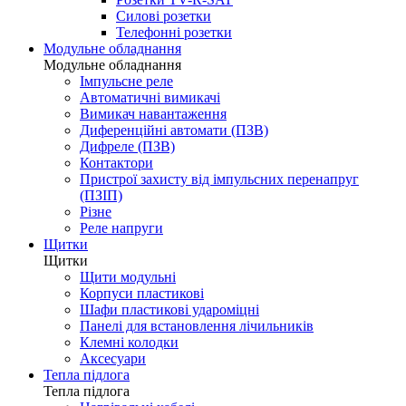
Силові розетки
Телефонні розетки
Модульне обладнання
Модульне обладнання
Імпульсне реле
Автоматичні вимикачі
Вимикач навантаження
Диференційні автомати (ПЗВ)
Дифреле (ПЗВ)
Контактори
Пристрої захисту від імпульсних перенапруг
(ПЗІП)
Різне
Реле напруги
Щитки
Щитки
Щити модульні
Корпуси пластикові
Шафи пластикові удароміцні
Панелі для встановлення лічильників
Клемні колодки
Аксесуари
Тепла підлога
Тепла підлога