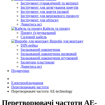
Інструмент гідравлічний та матриці
Інструмент для затягування хомутів
Інструмент для зняття ізоляції
Інструмент для мережевого проводу
Інструмент для обтиску
Дивитись всі
Кабель та провід
Провід з'єднувальний
Силовий кабель
Вироби для монтажу
DIN-рейка
Ізольований наконечник
Ізольований наконечник вилковий
Ізольований наконечник втулковий
Ізолятори пластикові
Дивитись всі
Подарунки
Електрообладнання
Перетворювачі частоти
Перетворювачі частоти AE-technology
Перетворювачі частоти AE-