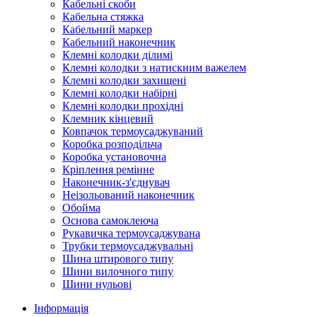
Кабельні скоби
Кабельна стяжка
Кабельний маркер
Кабельний наконечник
Клемні колодки ділимі
Клемні колодки з натискним важелем
Клемні колодки захищені
Клемні колодки набірні
Клемні колодки прохідні
Клемник кінцевий
Ковпачок термоусаджуваний
Коробка розподільча
Коробка установочна
Кріплення ремінне
Наконечник-з'єднувач
Неізольований наконечник
Обойма
Основа самоклеюча
Рукавичка термоусаджувана
Трубки термоусаджувальні
Шина штирового типу
Шини вилочного типу
Шини нульові
Інформація