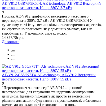
AE-V912-G3R7/P5R5T4. AE-technology. AE-V912 Векторний
перетворювач частоти. Напр. 380V. 3,7 кВт
0
Продаж AE-V912 трифазного векторного частотного
перетворювача 380V. 3,7 кВт AE-V912-G3R7/P5R5T4 У
сучасному світі існує велика кількість електричних агрегатів,
які ефективно працюють як у домашніх умовах, так і на
виробництві. У домашніх умовах можу..
14 877.78грн.
До кошика
AE-V912-G55/P75T4. AE-technology. AE-V912 Векторний
перетворювач частоти. Напр. 380V. 55 кВт
0
"Перетворювач частоти серії AE-V912 - це новий
перетворювач, для керування стандартним асинхронним
двигуном. Ідеально підходить як просте та економічне
рішення для машинобудування та промисловості, з базовими
вимогами до складності технологічного про..