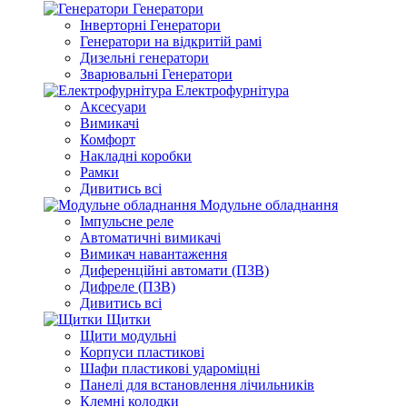
Генератори
Інверторні Генератори
Генератори на відкритій рамі
Дизельні генератори
Зварювальні Генератори
Електрофурнітура
Аксесуари
Вимикачі
Комфорт
Накладні коробки
Рамки
Дивитись всі
Модульне обладнання
Імпульсне реле
Автоматичні вимикачі
Вимикач навантаження
Диференційні автомати (ПЗВ)
Дифреле (ПЗВ)
Дивитись всі
Щитки
Щити модульні
Корпуси пластикові
Шафи пластикові удароміцні
Панелі для встановлення лічильників
Клемні колодки