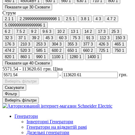
450
1
450GкВт
1
500
1
560
1
630
1
710
1
800
1
Показати ще 30
Сховати
Струм
2.1
1
2.2999999999999998
1
2.5
1
3.8
1
4
3
4.7
2
5.0999999999999996
1
6
2
7.5
2
9
2
9.6
3
10
2
13
1
14
2
17
3
25
3
32
3
37
1
39
2
45
3
60
3
75
3
91
3
112
3
150
3
176
3
210
3
253
3
304
3
355
3
377
3
426
3
465
1
474
2
520
3
585
1
600
2
650
1
660
2
725
1
750
1
820
1
860
1
990
1
1100
1
1280
1
1400
1
Показати ще 40
Сховати
5571.54
-
113620.61
грн.
Ціна
-
грн.
Виберіть фільтри
Скасувати
Фільтр
Виберіть фільтри
Генератори
Інверторні Генератори
Генератори на відкритій рамі
Дизельні генератори