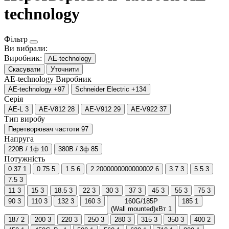
technology
Фільтр
Ви вибрали:
Виробник:
AE-technology
Скасувати
Уточнити
AE-technology
Виробник
AE-technology
+97
Schneider Electric
+134
Серія
AE-L
3
AE-V812
28
AE-V912
29
AE-V922
37
Тип виробу
Перетворювач частоти
97
Напруга
220В / 1ф
10
380В / 3ф
85
Потужність
0.37
1
0.75
5
1.5
6
2.2000000000000002
6
3.7
3
5.5
3
7.5
3
11
3
15
3
18.5
3
22
3
30
3
37
3
45
3
55
3
75
3
90
3
110
3
132
3
160
3
160G/185P
185
1
(Wall mounted)кВт
1
187
2
200
3
220
3
250
3
280
3
315
3
350
3
400
2