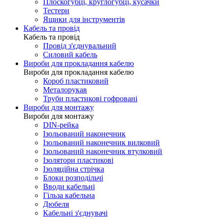
Плоскогубці, круглогубці, кусачки
Тестери
Ящики для інструментів
Кабель та провід
Кабель та провід
Провід з'єднувальний
Силовий кабель
Вироби для прокладання кабелю
Вироби для прокладання кабелю
Короб пластиковий
Металорукав
Труби пластикові гофровані
Вироби для монтажу
Вироби для монтажу
DIN-рейка
Ізольований наконечник
Ізольований наконечник вилковий
Ізольований наконечник втулковий
Ізолятори пластикові
Ізоляційна стрічка
Блоки розподільчі
Вводи кабельні
Гільза кабельна
Дюбеля
Кабельнi з'єднувачi