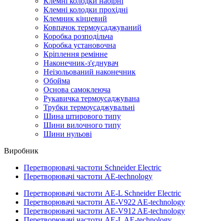
Клемні колодки набірні
Клемні колодки прохідні
Клемник кінцевий
Ковпачок термоусаджуваний
Коробка розподільча
Коробка установочна
Кріплення ремінне
Наконечник-з'єднувач
Неізольований наконечник
Обойма
Основа самоклеюча
Рукавичка термоусаджувана
Трубки термоусаджувальні
Шина штирового типу
Шини вилочного типу
Шини нульові
Виробник
Перетворювачі частоти Schneider Electric
Перетворювачі частоти AE-technology
Перетворювачі частоти AE-L Schneider Electric
Перетворювачі частоти AE-V922 AE-technology
Перетворювачі частоти AE-V912 AE-technology
Перетворювачі частоти AE-L AE-technology