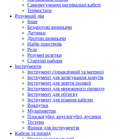
Саморегулюючі нагрівальні кабелі
Термостати
Розумний дім
Інше
Бездротові вимикачи
Датчики
Дротові вимикачи
Набір пристроїв
Реле
Розумні розетки
Стартові набори
Інструменти
Інструмент гідравлічний та матриці
Інструмент для затягування хомутів
Інструмент для зняття ізоляції
Інструмент для мережевого проводу
Інструмент для обтиску
Інструмент для різання кабелю
Викрутки
Мультиметри
Плоскогубці, круглогубці, кусачки
Тестери
Ящики для інструментів
Кабель та провід
Провід з'єднувальний