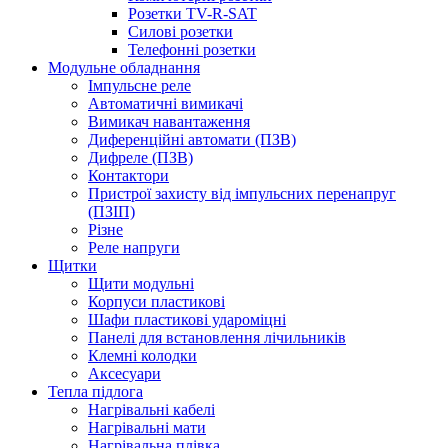
Розетки TV-R-SAT
Силові розетки
Телефонні розетки
Модульне обладнання
Імпульсне реле
Автоматичні вимикачі
Вимикач навантаження
Диференційні автомати (ПЗВ)
Дифреле (ПЗВ)
Контактори
Пристрої захисту від імпульсних перенапруг
(ПЗІП)
Різне
Реле напруги
Щитки
Щити модульні
Корпуси пластикові
Шафи пластикові удароміцні
Панелі для встановлення лічильників
Клемні колодки
Аксесуари
Тепла підлога
Нагрівальні кабелі
Нагрівальні мати
Нагрівальна плівка