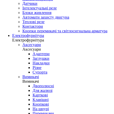
Датчики
Інтелектуальні реле
Блоки живлення
Автомати захисту двигуна
Теплові реле
Контактори
Кнопки перемикачі та світлосигнальна арматура
Електрофурнітура
Електрофурнітура
Аксесуари
Аксесуари
Адаптери
Заглушки
Накладки
Різне
Супорта
Вимикачі
Вимикачі
Двополюсні
Для жалюзі
Карткові
Клавішні
Кнопкові
На шнурі
Перемикачи