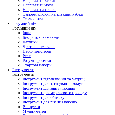
Нагрівальні кабелі
Нагрівальні мати
Нагрівальна плівка
Саморегулюючі нагрівальні кабелі
Термостати
Розумний дім
Розумний дім
Інше
Бездротові вимикачи
Датчики
Дротові вимикачи
Набір пристроїв
Реле
Розумні розетки
Стартові набори
Інструменти
Інструменти
Інструмент гідравлічний та матриці
Інструмент для затягування хомутів
Інструмент для зняття ізоляції
Інструмент для мережевого проводу
Інструмент для обтиску
Інструмент для різання кабелю
Викрутки
Мультиметри