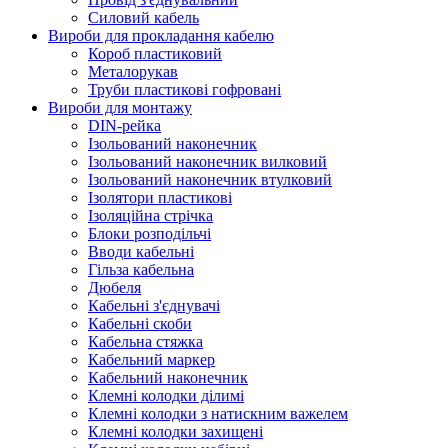
Силовий кабель
Вироби для прокладання кабелю
Короб пластиковий
Металорукав
Труби пластикові гофровані
Вироби для монтажу
DIN-рейка
Ізольований наконечник
Ізольований наконечник вилковий
Ізольований наконечник втулковий
Ізолятори пластикові
Ізоляційна стрічка
Блоки розподільчі
Вводи кабельні
Гільза кабельна
Дюбеля
Кабельнi з'єднувачi
Кабельні скоби
Кабельна стяжка
Кабельний маркер
Кабельний наконечник
Клемні колодки ділимі
Клемні колодки з натискним важелем
Клемні колодки захищені