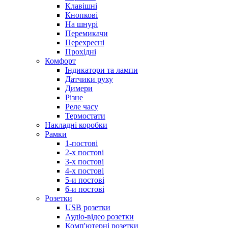
Клавішні
Кнопкові
На шнурі
Перемикачи
Перехресні
Прохідні
Комфорт
Індикатори та лампи
Датчики руху
Димери
Різне
Реле часу
Термостати
Накладні коробки
Рамки
1-постові
2-х постові
3-х постові
4-х постові
5-и постові
6-и постові
Розетки
USB розетки
Аудіо-відео розетки
Комп'ютерні розетки