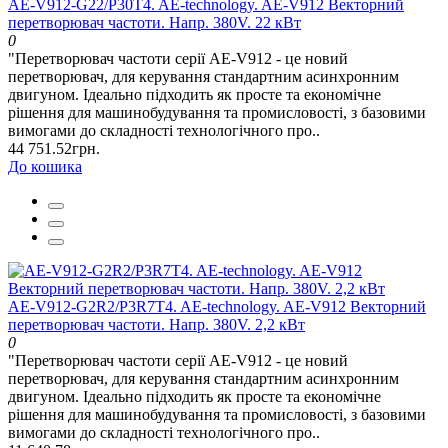
AE-V912-G22/P30T4. AE-technology. AE-V912 Векторний
перетворювач частоти. Напр. 380V. 22 кВт
0
"Перетворювач частоти серії AE-V912 - це новий
перетворювач, для керування стандартним асинхронним
двигуном. Ідеально підходить як просте та економічне
рішення для машинобудування та промисловості, з базовими
вимогами до складності технологічного про..
44 751.52грн.
До кошика
AE-V912-G2R2/P3R7T4. AE-technology. AE-V912 Векторний
перетворювач частоти. Напр. 380V. 2,2 кВт
0
"Перетворювач частоти серії AE-V912 - це новий
перетворювач, для керування стандартним асинхронним
двигуном. Ідеально підходить як просте та економічне
рішення для машинобудування та промисловості, з базовими
вимогами до складності технологічного про..