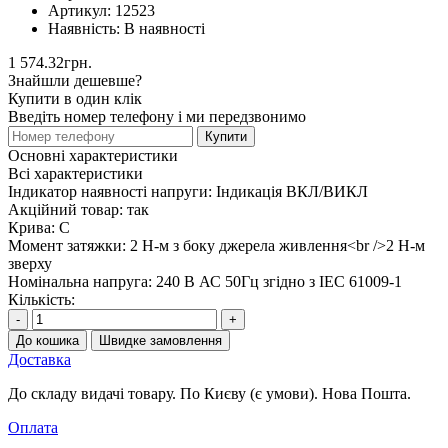
Артикул:
12523
Наявність:
В наявності
1 574.32грн.
Знайшли дешевше?
Купити в один клік
Введіть номер телефону і ми передзвонимо
Купити
Основні характеристики
Всі характеристики
Індикатор наявності напруги:
Індикація ВКЛ/ВИКЛ
Акційний товар:
так
Крива:
C
Момент затяжки:
2 Н-м з боку джерела живлення<br />2 Н-м
зверху
Номінальна напруга:
240 В АС 50Гц згідно з ІЕС 61009-1
Кількість:
-
+
До кошика
Швидке замовлення
Доставка
До складу видачі товару. По Києву (є умови). Нова Пошта.
Оплата