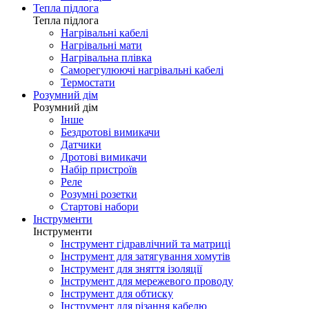
Тепла підлога
Тепла підлога
Нагрівальні кабелі
Нагрівальні мати
Нагрівальна плівка
Саморегулюючі нагрівальні кабелі
Термостати
Розумний дім
Розумний дім
Інше
Бездротові вимикачи
Датчики
Дротові вимикачи
Набір пристроїв
Реле
Розумні розетки
Стартові набори
Інструменти
Інструменти
Інструмент гідравлічний та матриці
Інструмент для затягування хомутів
Інструмент для зняття ізоляції
Інструмент для мережевого проводу
Інструмент для обтиску
Інструмент для різання кабелю