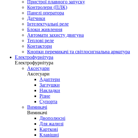
Пристрої плавного запуску
Контролери (ПЛК)
Панелі оператора
Датчики
Інтелектуальні реле
Блоки живлення
Автомати захисту двигуна
Теплові реле
Контактори
Кнопки перемикачі та світлосигнальна арматура
Електрофурнітура
Електрофурнітура
Аксесуари
Аксесуари
Адаптери
Заглушки
Накладки
Різне
Супорта
Вимикачі
Вимикачі
Двополюсні
Для жалюзі
Карткові
Клавішні