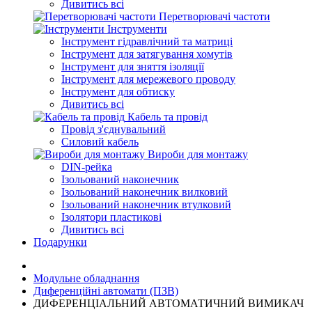
Дивитись всі
Перетворювачі частоти
Інструменти
Інструмент гідравлічний та матриці
Інструмент для затягування хомутів
Інструмент для зняття ізоляції
Інструмент для мережевого проводу
Інструмент для обтиску
Дивитись всі
Кабель та провід
Провід з'єднувальний
Силовий кабель
Вироби для монтажу
DIN-рейка
Ізольований наконечник
Ізольований наконечник вилковий
Ізольований наконечник втулковий
Ізолятори пластикові
Дивитись всі
Подарунки
Модульне обладнання
Диференційні автомати (ПЗВ)
ДИФЕРЕНЦІАЛЬНИЙ АВТОМАТИЧНИЙ ВИМИКАЧ