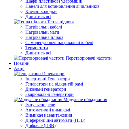
Шафи пластикові удароміцні
Панелі для встановлення лічильників
Клемні колодки
Дивитись всі
Тепла підлога
Нагрівальні кабелі
Нагрівальні мати
Нагрівальна плівка
Саморегулюючі нагрівальні кабелі
Термостати
Дивитись всі
Перетворювачі частоти
Новини
Акції
Генератори
Інверторні Генератори
Генератори на відкритій рамі
Дизельні генератори
Зварювальні Генератори
Модульне обладнання
Імпульсне реле
Автоматичні вимикачі
Вимикач навантаження
Диференційні автомати (ПЗВ)
Дифреле (ПЗВ)