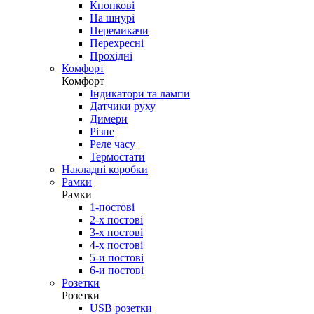
Кнопкові
На шнурі
Перемикачи
Перехресні
Прохідні
Комфорт
Комфорт
Індикатори та лампи
Датчики руху
Димери
Різне
Реле часу
Термостати
Накладні коробки
Рамки
Рамки
1-постові
2-х постові
3-х постові
4-х постові
5-и постові
6-и постові
Розетки
Розетки
USB розетки