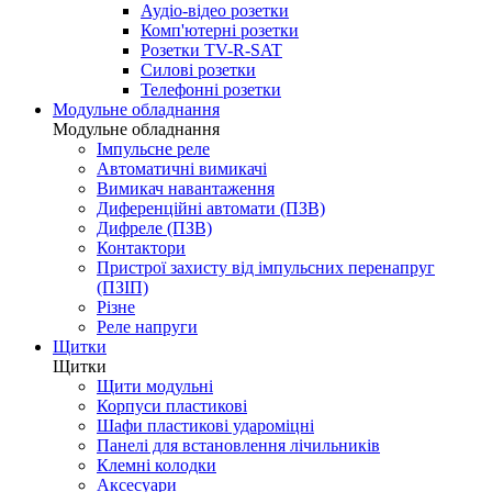
Аудіо-відео розетки
Комп'ютерні розетки
Розетки TV-R-SAT
Силові розетки
Телефонні розетки
Модульне обладнання
Модульне обладнання
Імпульсне реле
Автоматичні вимикачі
Вимикач навантаження
Диференційні автомати (ПЗВ)
Дифреле (ПЗВ)
Контактори
Пристрої захисту від імпульсних перенапруг
(ПЗІП)
Різне
Реле напруги
Щитки
Щитки
Щити модульні
Корпуси пластикові
Шафи пластикові удароміцні
Панелі для встановлення лічильників
Клемні колодки
Аксесуари