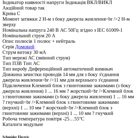
Індикатор наявності напруги
Індикація ВКЛ/ВИКЛ
Акційний товар
так
Крива
C
Момент затяжки
2 Н-м з боку джерела живлення<br />2 Н-м
зверху
Номінальна напруга
240 В АС 50Гц згідно з ІЕС 61009-1
Номінальний струм
20 А
Опис полюсів
1 полюс + нейтраль
Серія
Домовий
Струм витоку
30 мА
Тип мережі
АС (змінний струм)
Тип ПЗВ
Тип АС
Тип виробу
Диференційний автоматичний вимикач
Довжина зачистки проводів
14 мм для з боку з'єднання
джерела живлення<br />11 мм для верхнього з'єднання
Підключення
Клемний блок з гвинтовими зажимами (з боку
джерела живлення) 1 ... 16 мм ? жорсткий<br />Клемний блок
з гвинтовими зажимами (з боку джерела живлення) 1 ... 16 мм
? гнучкий<br />Клемний блок з гвинтовими зажимами
(верхні) 1 ... 10 мм ? жорсткий<br />Клемний блок з
гвинтовими зажимами (верхні) 1 ... 10 мм ? гнучкий
Робоча температура повітря
-25…55°C
Каталоги модульне
Schneider Electric