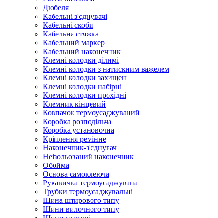
Дюбеля
Кабельнi з'єднувачi
Кабельні скоби
Кабельна стяжка
Кабельний маркер
Кабельний наконечник
Клемні колодки ділимі
Клемні колодки з натискним важелем
Клемні колодки захищені
Клемні колодки набірні
Клемні колодки прохідні
Клемник кінцевий
Ковпачок термоусаджуваний
Коробка розподільча
Коробка установочна
Кріплення ремінне
Наконечник-з'єднувач
Неізольований наконечник
Обойма
Основа самоклеюча
Рукавичка термоусаджувана
Трубки термоусаджувальні
Шина штирового типу
Шини вилочного типу
Шини нульові