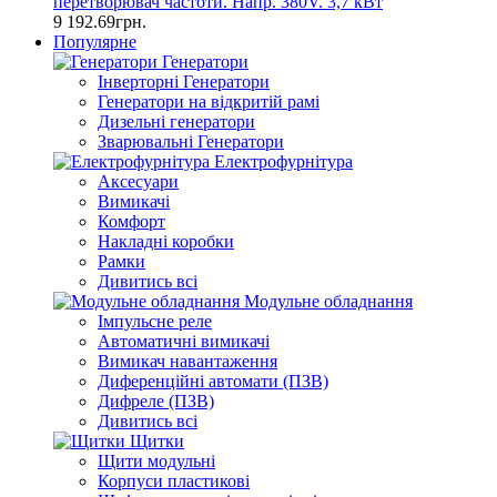
перетворювач частоти. Напр. 380V. 3,7 кВт
9 192.69грн.
Популярне
Генератори
Інверторні Генератори
Генератори на відкритій рамі
Дизельні генератори
Зварювальні Генератори
Електрофурнітура
Аксесуари
Вимикачі
Комфорт
Накладні коробки
Рамки
Дивитись всі
Модульне обладнання
Імпульсне реле
Автоматичні вимикачі
Вимикач навантаження
Диференційні автомати (ПЗВ)
Дифреле (ПЗВ)
Дивитись всі
Щитки
Щити модульні
Корпуси пластикові