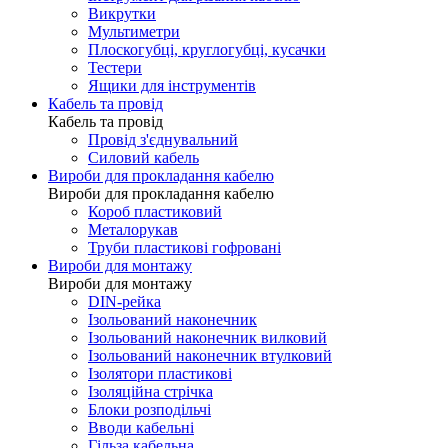
Викрутки
Мультиметри
Плоскогубці, круглогубці, кусачки
Тестери
Ящики для інструментів
Кабель та провід
Кабель та провід
Провід з'єднувальний
Силовий кабель
Вироби для прокладання кабелю
Вироби для прокладання кабелю
Короб пластиковий
Металорукав
Труби пластикові гофровані
Вироби для монтажу
Вироби для монтажу
DIN-рейка
Ізольований наконечник
Ізольований наконечник вилковий
Ізольований наконечник втулковий
Ізолятори пластикові
Ізоляційна стрічка
Блоки розподільчі
Вводи кабельні
Гільза кабельна