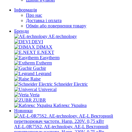
Інформація
Про нас
Доставка і оплата
Обмін або повернення товару
Бренди
AE-technology
DEVI
DIMAX
E.NEXT
Easytherm
Extherm
Gucbir
Legrand
Raise
Schneider Electric
Univercal
Veria
ZUBR
Каблекс Україна
Новинки
AE-L-0R75S2. AE-technology. AE-L Векторний
перетворювач частоти. Напр. 220V. 0,75 кВт